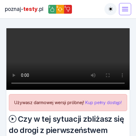
0
0
0
poznaj-
testy
.pl
Toggle the
Używasz darmowej wersji próbnej!
Kup pełny dostęp!
Czy w tej sytuacji zbliżasz się
do drogi z pierwszeństwem