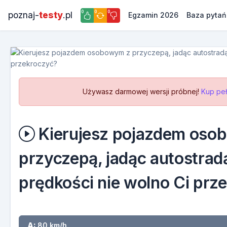
0
0
0
poznaj-
testy
.pl
Egzamin 2026
Baza pytań
Używasz darmowej wersji próbnej!
Kup peł
Kierujesz pojazdem oso
przyczepą, jadąc autostradą
prędkości nie wolno Ci prz
A:
80 km/h.