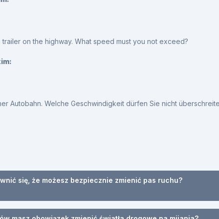
a trailer on the highway. What speed must you not exceed?
kim:
ner Autobahn. Welche Geschwindigkeit dürfen Sie nicht überschreit
ewnić się, że możesz bezpiecznie zmienić pas ruchu?
ów masz obowiązek zmienić światła drogowe na mijania?