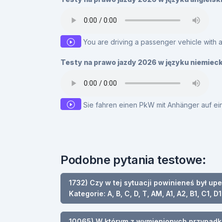
You are driving a passenger vehicle with 
Testy na prawo jazdy 2026 w języku niemiec
Sie fahren einen PkW mit Anhänger auf ei
Podobne pytania testowe:
1732) Czy w tej sytuacji powinieneś był up
Kategorie: A, B, C, D, T, AM, A1, A2, B1, C1, D1
10065) W którym z wymienionych przypadk