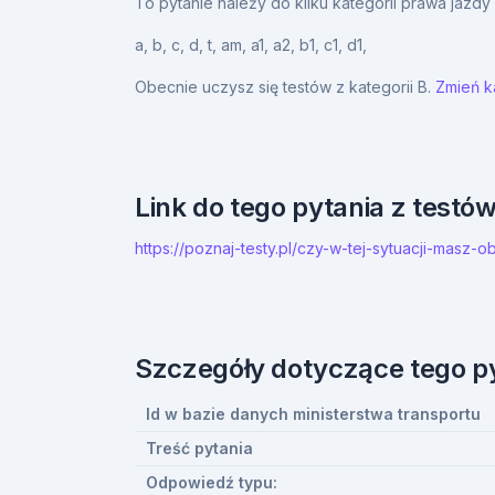
To pytanie należy do kilku kategorii prawa jazd
a,
b,
c,
d,
t,
am,
a1,
a2,
b1,
c1,
d1,
Obecnie uczysz się testów z kategorii B.
Zmień ka
Link do tego pytania z testó
https://poznaj-testy.pl/czy-w-tej-sytuacji-mas
Szczegóły dotyczące tego p
Id w bazie danych ministerstwa transportu
Treść pytania
Odpowiedź typu: