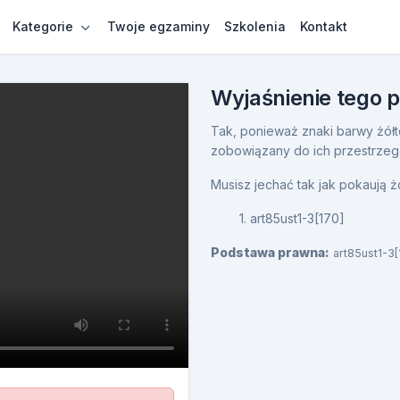
Kategorie
Twoje egzaminy
Szkolenia
Kontakt
Wyjaśnienie tego 
Tak, ponieważ znaki barwy żółte
zobowiązany do ich przestrzeg
Musisz jechać tak jak pokaują ż
1. art85ust1-3[170]
Podstawa prawna:
art85ust1-3[