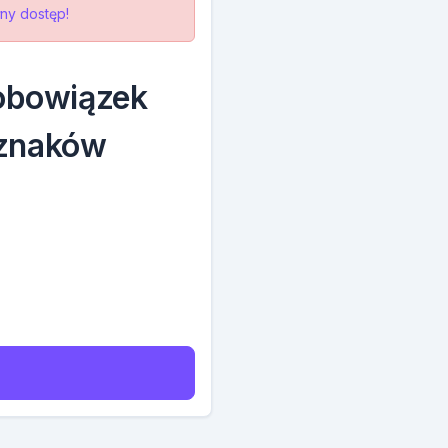
ny dostęp!
 obowiązek
 znaków