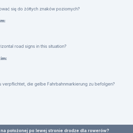
sować się do żółtych znaków poziomych?
im:
ontal road signs in this situation?
kim:
zu verpflichtet, die gelbe Fahrbahnmarkierung zu befolgen?
a położonej po lewej stronie drodze dla rowerów?