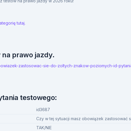
y z testów na prawo jazdy w 2026 roku!
tegorię tutaj.
w na prawo jazdy.
z-obowiazek-zastosowac-sie-do-zoltych-znakow-poziomych-id-pytan
ytania testowego:
id3687
Czy w tej sytuacji masz obowiązek zastosować 
TAK/NIE