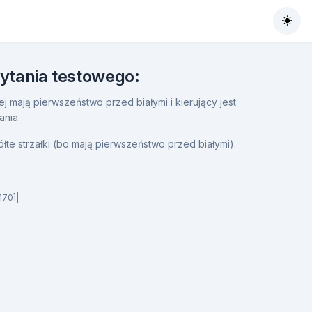
Togg
pytania testowego:
j mają pierwszeństwo przed białymi i kierujący jest
ania.
ółte strzałki (bo mają pierwszeństwo przed białymi).
170]|