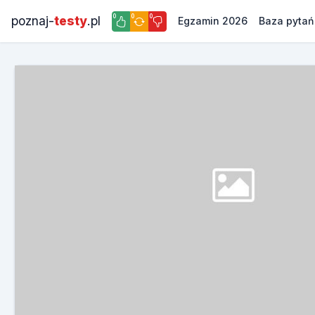
0
0
0
poznaj-
testy
.pl
Egzamin 2026
Baza pytań