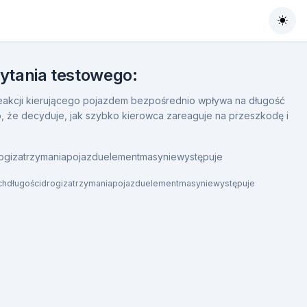
Togg
pytania testowego:
akcji kierującego pojazdem bezpośrednio wpływa na długość
to, że decyduje, jak szybko kierowca zareaguje na przeszkodę i
.
drogizatrzymaniapojazduelementmasyniewystępuje
chdługościdrogizatrzymaniapojazduelementmasyniewystępuje