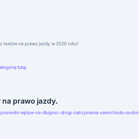
y z testów na prawo jazdy w 2026 roku!
tegorię tutaj.
w na prawo jazdy.
bezposredni-wplyw-na-dlugosc-drogi-zatrzymania-samochodu-osob