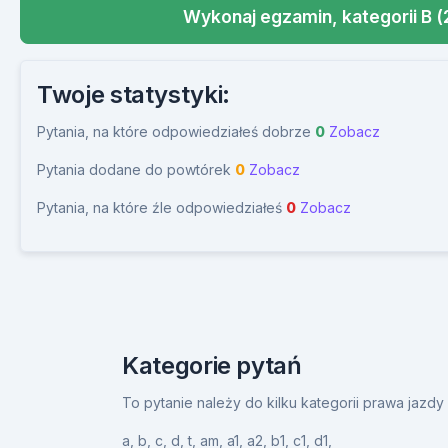
Wykonaj egzamin, kategorii B (
Twoje statystyki:
Pytania, na które odpowiedziałeś dobrze
0
Zobacz
Pytania dodane do powtórek
0
Zobacz
Pytania, na które źle odpowiedziałeś
0
Zobacz
Kategorie pytań
To pytanie należy do kilku kategorii prawa jazd
a,
b,
c,
d,
t,
am,
a1,
a2,
b1,
c1,
d1,