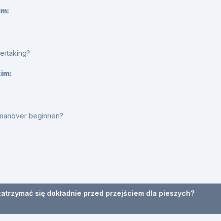
im:
vertaking?
kim:
olmanöver beginnen?
zatrzymać się dokładnie przed przejściem dla pieszych?