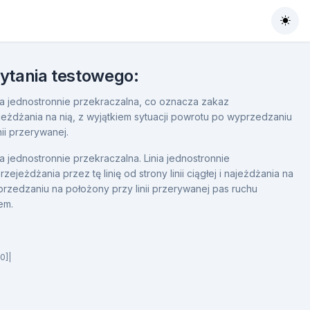
Togg
pytania testowego:
nia jednostronnie przekraczalna, co oznacza zakaz
najeżdżania na nią, z wyjątkiem sytuacji powrotu po wyprzedzaniu
ii przerywanej.
ia jednostronnie przekraczalna. Linia jednostronnie
jeżdżania przez tę linię od strony linii ciągłej i najeżdżania na
przedzaniu na położony przy linii przerywanej pas ruchu
em.
0]|