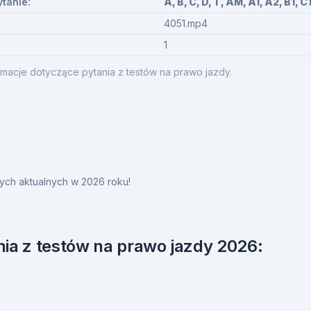
ytanie:
A, B, C, D, T, AM, A1, A2, B1, C1
4051.mp4
1
macje dotyczące pytania z testów na prawo jazdy.
ych aktualnych w 2026 roku!
ia z testów na prawo jazdy 2026: