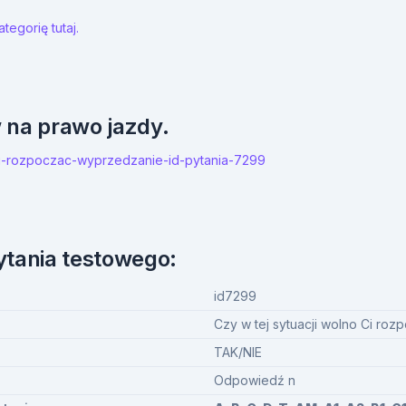
tegorię tutaj.
w na prawo jazdy.
o-ci-rozpoczac-wyprzedzanie-id-pytania-7299
ytania testowego:
id7299
Czy w tej sytuacji wolno Ci ro
TAK/NIE
Odpowiedź n