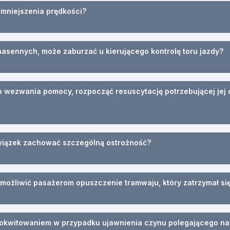
zmniejszenia prędkości?
nasennych, może zaburzać u kierującego kontrolę toru jazdy?
 wezwania pomocy, rozpocząć resuscytację potrzebującej jej o
owiązek zachować szczególną ostrożność?
umożliwić pasażerom opuszczenie tramwaju, który zatrzymał si
pokwitowaniem w przypadku ujawnienia czynu polegającego na: