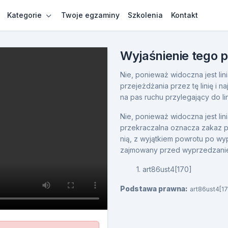
Kategorie
Twoje egzaminy
Szkolenia
Kontakt
Wyjaśnienie tego 
Nie, ponieważ widoczna jest li
przejeżdżania przez tę linię i 
na pas ruchu przylegający do lin
Nie, ponieważ widoczna jest lin
przekraczalna oznacza zakaz prze
nią, z wyjątkiem powrotu po wy
zajmowany przed wyprzedzani
1. art86ust4[170]
Podstawa prawna:
art86ust4[17