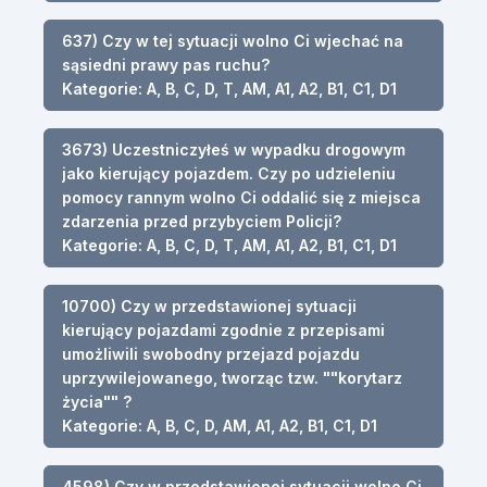
637) Czy w tej sytuacji wolno Ci wjechać na
sąsiedni prawy pas ruchu?
Kategorie: A, B, C, D, T, AM, A1, A2, B1, C1, D1
3673) Uczestniczyłeś w wypadku drogowym
jako kierujący pojazdem. Czy po udzieleniu
pomocy rannym wolno Ci oddalić się z miejsca
zdarzenia przed przybyciem Policji?
Kategorie: A, B, C, D, T, AM, A1, A2, B1, C1, D1
10700) Czy w przedstawionej sytuacji
kierujący pojazdami zgodnie z przepisami
umożliwili swobodny przejazd pojazdu
uprzywilejowanego, tworząc tzw. ""korytarz
życia"" ?
Kategorie: A, B, C, D, AM, A1, A2, B1, C1, D1
4598) Czy w przedstawionej sytuacji wolno Ci