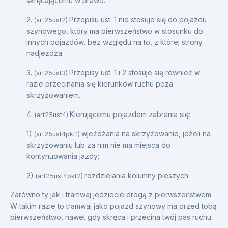
skręcającemu w prawo.
2.
Przepisu ust. 1 nie stosuje się do pojazdu
(art25ust2)
szynowego, który ma pierwszeństwo w stosunku do
innych pojazdów, bez względu na to, z której strony
nadjeżdża.
3.
Przepisy ust. 1 i 2 stosuje się również w
(art25ust3)
razie przecinania się kierunków ruchu poza
skrzyżowaniem.
4.
Kierującemu pojazdem zabrania się:
(art25ust4)
1)
wjeżdżania na skrzyżowanie, jeżeli na
(art25ust4pkt1)
skrzyżowaniu lub za nim nie ma miejsca do
kontynuowania jazdy;
2)
rozdzielania kolumny pieszych.
(art25ust4pkt2)
Zarówno ty jak i tramwaj jedziecie drogą z pierwszeństwem.
W takim razie to tramwaj jako pojazd szynowy ma przed tobą
pierwszeństwo, nawet gdy skręca i przecina twój pas ruchu.