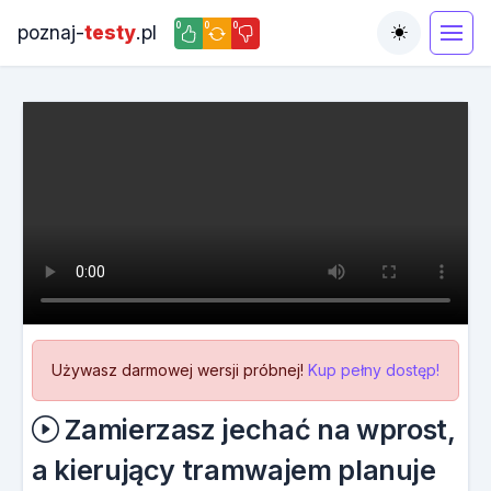
0
0
0
poznaj-
testy
.pl
Toggle the
Używasz darmowej wersji próbnej!
Kup pełny dostęp!
Zamierzasz jechać na wprost,
a kierujący tramwajem planuje