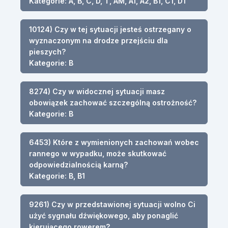
Kategorie: A, B, C, D, T, AM, A1, A2, B1, C1, D1
10124) Czy w tej sytuacji jesteś ostrzegany o
wyznaczonym na drodze przejściu dla
pieszych?
Kategorie: B
8274) Czy w widocznej sytuacji masz
obowiązek zachować szczególną ostrożność?
Kategorie: B
6453) Które z wymienionych zachowań wobec
rannego w wypadku, może skutkować
odpowiedzialnością karną?
Kategorie: B, B1
9261) Czy w przedstawionej sytuacji wolno Ci
użyć sygnału dźwiękowego, aby ponaglić
kierującego rowerem?