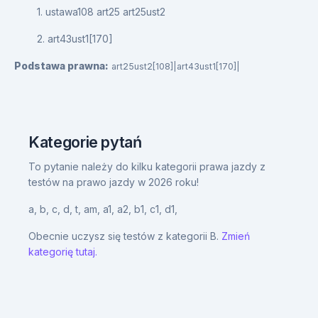
1. ustawa108 art25 art25ust2
2. art43ust1[170]
Podstawa prawna:
art25ust2[108]|art43ust1[170]|
Kategorie pytań
To pytanie należy do kilku kategorii prawa jazdy z
testów na prawo jazdy w 2026 roku!
a,
b,
c,
d,
t,
am,
a1,
a2,
b1,
c1,
d1,
Obecnie uczysz się testów z kategorii B.
Zmień
kategorię tutaj.