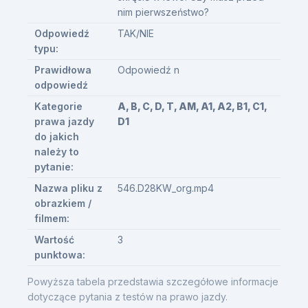
nim pierwszeństwo?
Odpowiedź
TAK/NIE
typu:
Prawidłowa
Odpowiedź n
odpowiedź
Kategorie
A, B, C, D, T, AM, A1, A2, B1, C1,
prawa jazdy
D1
do jakich
należy to
pytanie:
Nazwa pliku z
546.D28KW_org.mp4
obrazkiem /
filmem:
Wartość
3
punktowa:
Powyższa tabela przedstawia szczegółowe informacje
dotyczące pytania z testów na prawo jazdy.