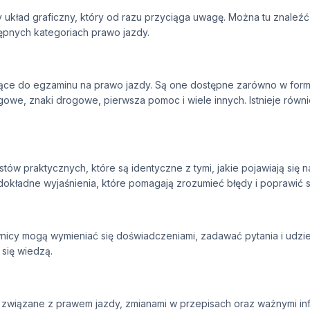
y układ graficzny, który od razu przyciąga uwagę. Można tu znaleź
ępnych kategoriach prawo jazdy.
ce do egzaminu na prawo jazdy. Są one dostępne zarówno w formie 
owe, znaki drogowe, pierwsza pomoc i wiele innych. Istnieje równ
tów praktycznych, które są identyczne z tymi, jakie pojawiają się
 dokładne wyjaśnienia, które pomagają zrozumieć błędy i poprawić 
wnicy mogą wymieniać się doświadczeniami, zadawać pytania i udzi
 się wiedzą.
ci związane z prawem jazdy, zmianami w przepisach oraz ważnymi in