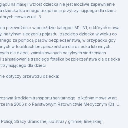
lędu na masę i wzrost dziecka nie jest możliwe zapewnienie
a dziecka lub innego urządzenia przytrzymującego dla dzieci
tórych mowa w ust. 3.
 na przewożenie w pojeździe kategorii M1 i N1, o których mowa
y, na tylnym siedzeniu pojazdu, trzeciego dziecka w wieku co
mywanego za pomocą pasów bezpieczeństwa, w przypadku gdy
onych w fotelikach bezpieczeństwa dla dziecka lub innych
ych dla dzieci, zainstalowanych na tylnych siedzeniach
i zainstalowania trzeciego fotelika bezpieczeństwa dla dziecka
trzymującego dla dzieci.
3 nie dotyczy przewozu dziecka:
tycznym środkiem transportu sanitarnego, o którym mowa w art.
 września 2006 r. o Państwowym Ratownictwie Medycznym (Dz. U.
olicji, Straży Granicznej lub straży gminnej (miejskiej);