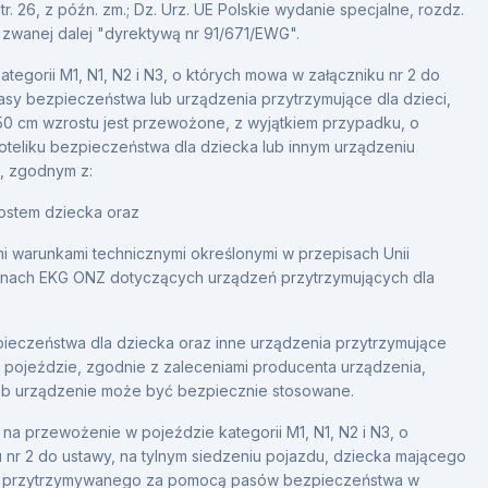
str. 26, z późn. zm.; Dz. Urz. UE Polskie wydanie specjalne, rozdz.
m.), zwanej dalej "dyrektywą nr 91/671/EWG".
tegorii M1, N1, N2 i N3, o których mowa w załączniku nr 2 do
y bezpieczeństwa lub urządzenia przytrzymujące dla dzieci,
150 cm wzrostu jest przewożone, z wyjątkiem przypadku, o
foteliku bezpieczeństwa dla dziecka lub innym urządzeniu
i, zgodnym z:
ostem dziecka oraz
i warunkami technicznymi określonymi w przepisach Unii
minach EKG ONZ dotyczących urządzeń przytrzymujących dla
zpieczeństwa dla dziecka oraz inne urządzenia przytrzymujące
w pojeździe, zgodnie z zaleceniami producenta urządzenia,
sób urządzenie może być bezpiecznie stosowane.
 na przewożenie w pojeździe kategorii M1, N1, N2 i N3, o
 nr 2 do ustawy, na tylnym siedzeniu pojazdu, dziecka mającego
tu przytrzymywanego za pomocą pasów bezpieczeństwa w