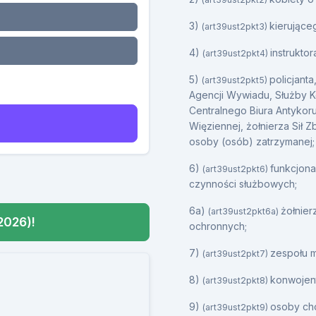
3)
kierując
(art39ust2pkt3)
4)
instrukto
(art39ust2pkt4)
5)
policjant
(art39ust2pkt5)
Agencji Wywiadu, Służby
Centralnego Biura Antykor
Więziennej, żołnierza Sił 
osoby (osób) zatrzymanej;
6)
funkcjon
(art39ust2pkt6)
czynności służbowych;
6a)
żołnie
(art39ust2pkt6a)
2026)!
ochronnych;
7)
zespołu 
(art39ust2pkt7)
8)
konwojen
(art39ust2pkt8)
9)
osoby ch
(art39ust2pkt9)