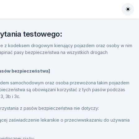
Togg
pytania testowego:
e z kodeksem drogowym kierujący pojazdem oraz osoby w nim
pinać pasy bezpieczeństwa na wszystkich drogach
 pasów bezpieczeństwa]
azdem samochodowym oraz osoba przewożona takim pojazdem
eczeństwa są obowiązani korzystać z tych pasów podczas
3, 3b i 3c.
zystania z pasów bezpieczeństwa nie dotyczy:
ącej zaświadczenie lekarskie o przeciwwskazaniu do używania
 widocznej ciąży;