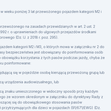
 w wieku poniżej 3 lat przewożonego pojazdem kategorii M2 i
przewożonego na zasadach przewidzianych w art. 2 ust. 2
1992 r. o uprawnieniach do ulgowych przejazdów środkami
orowego (Dz. U. z 2018 r. poz. 295).
ojazdem kategorii M2 i M3, o których mowa w załączniku nr 2 do
sy bezpieczeństwa jest obowiązany do poinformowania osób
obowiązku korzystania z tych pasów podczas jazdy, chyba że
zku poinformowane:
jdującą się w pojeździe osobę kierującą przewożoną grupą lub
ą urządzenia audiowizualnego, lub
cą znaku umieszczonego w widoczny sposób przy każdym
ego ze wzorem określonym w załączniku do dyrektywy Rady z
dnoszącej się do obowiązkowego stosowania pasów
 przytrzymujących dla dzieci w pojazdach (91/671/EWG) (Dz.