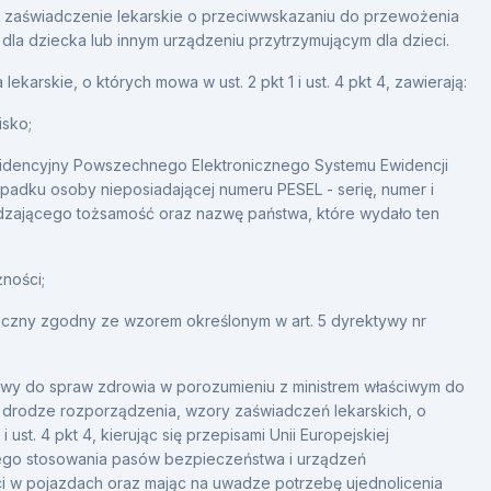
 zaświadczenie lekarskie o przeciwwskazaniu do przewożenia
dla dziecka lub innym urządzeniu przytrzymującym dla dzieci.
lekarskie, o których mowa w ust. 2 pkt 1 i ust. 4 pkt 4, zawierają:
isko;
idencyjny Powszechnego Elektronicznego Systemu Ewidencji
ypadku osoby nieposiadającej numeru PESEL - serię, numer i
zającego tożsamość oraz nazwę państwa, które wydało ten
ności;
iczny zgodny ze wzorem określonym w art. 5 dyrektywy nr
ciwy do spraw zdrowia w porozumieniu z ministrem właściwym do
 w drodze rozporządzenia, wzory zaświadczeń lekarskich, o
i ust. 4 pkt 4, kierując się przepisami Unii Europejskiej
go stosowania pasów bezpieczeństwa i urządzeń
ci w pojazdach oraz mając na uwadze potrzebę ujednolicenia