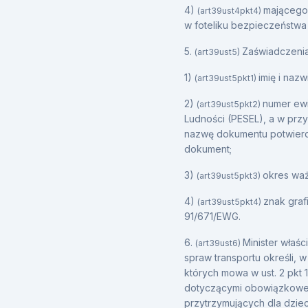
4)
mającego
(art39ust4pkt4)
w foteliku bezpieczeństwa 
5.
Zaświadczenia 
(art39ust5)
1)
imię i nazw
(art39ust5pkt1)
2)
numer ew
(art39ust5pkt2)
Ludności (PESEL), a w prz
nazwę dokumentu potwierd
dokument;
3)
okres waż
(art39ust5pkt3)
4)
znak graf
(art39ust5pkt4)
91/671/EWG.
6.
Minister właś
(art39ust6)
spraw transportu określi,
których mowa w ust. 2 pkt 1 
dotyczącymi obowiązkowe
przytrzymujących dla dzie