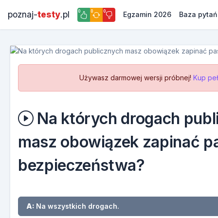
0
0
0
poznaj-
testy
.pl
Egzamin 2026
Baza pytań
Używasz darmowej wersji próbnej!
Kup peł
Na których drogach publ
masz obowiązek zapinać p
bezpieczeństwa?
A:
Na wszystkich drogach.