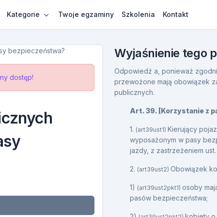
Kategorie
Twoje egzaminy
Szkolenia
Kontakt
Wyjaśnienie tego 
Odpowiedź a, ponieważ zgodni
ny dostęp!
przewożone mają obowiązek za
publicznych.
Art. 39. [Korzystanie z
icznych
1.
Kierujący poj
(art39ust1)
asy
wyposażonym w pasy bezpi
jazdy, z zastrzeżeniem ust. 
2.
Obowiązek kor
(art39ust2)
1)
osoby maj
(art39ust2pkt1)
pasów bezpieczeństwa;
2)
kobiety o
(art39ust2pkt2)