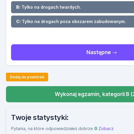
B:
Tylko na drogach twardych.
C:
Tylko na drogach poza obszarem zabudowanym.
Następne
Dodaj do powtórek
Wykonaj egzamin, kategorii B (
Twoje statystyki:
Pytania, na które odpowiedziałeś dobrze
0
Zobacz