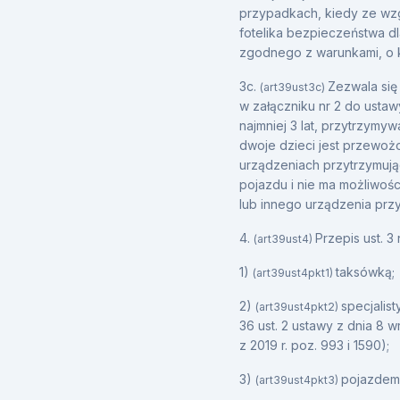
przypadkach, kiedy ze wzg
fotelika bezpieczeństwa dl
zgodnego z warunkami, o k
3c.
Zezwala się
(art39ust3c)
w załączniku nr 2 do ustaw
najmniej 3 lat, przytrzy
dwoje dzieci jest przewoż
urządzeniach przytrzymując
pojazdu i nie ma możliwośc
lub innego urządzenia przy
4.
Przepis ust. 
(art39ust4)
1)
taksówką;
(art39ust4pkt1)
2)
specjalis
(art39ust4pkt2)
36 ust. 2 ustawy z dnia 8
z 2019 r. poz. 993 i 1590);
3)
pojazdem P
(art39ust4pkt3)