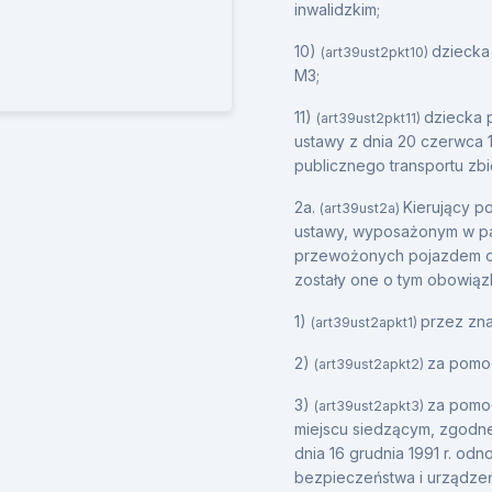
inwalidzkim;
10)
dziecka
(art39ust2pkt10)
M3;
11)
dziecka 
(art39ust2pkt11)
ustawy z dnia 20 czerwca 
publicznego transportu zbi
2a.
Kierujący p
(art39ust2a)
ustawy, wyposażonym w pa
przewożonych pojazdem o 
zostały one o tym obowią
1)
przez zna
(art39ust2apkt1)
2)
za pomoc
(art39ust2apkt2)
3)
za pomo
(art39ust2apkt3)
miejscu siedzącym, zgodn
dnia 16 grudnia 1991 r. o
bezpieczeństwa i urządzeń