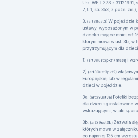
Urz. WE L 373 z 31.12.1991, 
7, t. 1, str. 353, z późn. z
3.
W pojeździe ka
(art39ust3)
ustawy, wyposażonym w pas
dziecko mające mniej niż 
którym mowa w ust. 3b, w 
przytrzymującym dla dziec
1)
masą i wzr
(art39ust3pkt1)
2)
właściwym
(art39ust3pkt2)
Europejskiej lub w regula
dzieci w pojeździe.
3a.
Foteliki be
(art39ust3a)
dla dzieci są instalowane 
wskazującymi, w jaki spo
3b.
Zezwala się
(art39ust3b)
których mowa w załączniku
co najmniej 135 cm wzros