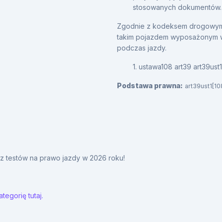
stosowanych dokumentów.
Zgodnie z kodeksem drogowym
takim pojazdem wyposażonym w
podczas jazdy.
1. ustawa108 art39 art39ust1
Podstawa prawna:
art39ust1[10
y z testów na prawo jazdy w 2026 roku!
tegorię tutaj.