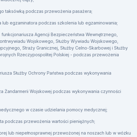
ego taksówką podczas przewożenia pasażera;
ra lub egzaminatora podczas szkolenia lub egzaminowania;
a, funkcjonariusza Agencji Bezpieczeństwa Wewnętrznego,
 Kontrwywiadu Wojskowego, Służby Wywiadu Wojskowego,
upcyjnego, Straży Granicznej, Służby Celno-Skarbowej i Służby
Zbrojnych Rzeczypospolitej Polskiej - podczas przewożenia
ariusza Służby Ochrony Państwa podczas wykonywania
rza Żandarmerii Wojskowej podczas wykonywania czynności
medycznego w czasie udzielania pomocy medycznej;
ta podczas przewożenia wartości pieniężnych;
orej lub niepełnosprawnej przewożonej na noszach lub w wózku