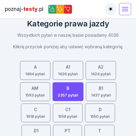
0
0
0
poznaj-
testy
.pl
Toggle the
Kategorie prawa jazdy
Wszystkich pytań w naszej bazie posiadamy 4036
Kliknij przycisk poniżej aby ustawić wybraną kategorię.
A
A1
A2
1464 pytań
1426 pytań
1424 pytań
AM
B
B1
1593 pytań
2357 pytań
1437 pytań
C
C1
D
1618 pytań
1558 pytań
1550 pytań
D1
PT
T