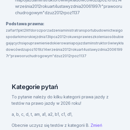
września2012rokuart4ustawyzdnia20061997r"prawooru
chudrogowym"dzuz2012rpoz1137
Podstawa prawna:
zał1art1pkt2litfdorozporzadzeniaministratransportubudownictwaigo
spodarkimorskiejzdnia13lipca2012rokuwsprawieszkoleniaosóbubie
gającychsięouprawnieniedokierowaniapojazdamiinstruktorówiwykła
dowcówdzupoz1019z14września2012rokuart4ustawyzdnia2006199
7r"prawooruchudrogowym"dzuz2012rpoz1137
Kategorie pytań
To pytanie należy do kilku kategorii prawa jazdy z
testów na prawo jazdy w 2026 roku!
a,
b,
c,
d,
t,
am,
a1,
a2,
b1,
c1,
d1,
Obecnie uczysz się testów z kategorii B.
Zmień