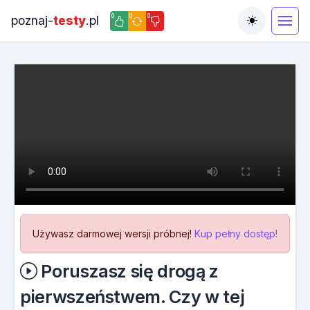
0
0
0
poznaj-
testy
.pl
Toggle the
Używasz darmowej wersji próbnej!
Kup pełny dostęp!
Poruszasz się drogą z
pierwszeństwem. Czy w tej