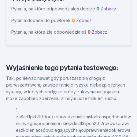
Pytania, na które odpowiedziałeś dobrze
0
Zobacz
Pytania dodane do powtórek
0
Zobacz
Pytania, na które źle odpowiedziałeś
0
Zobacz
Wyjaśnienie tego pytania testowego:
Tak, ponieważ nawet gdy poruszasz się drogą z
pierwszeństwem, zawsze istnieje ryzyko niebezpiecznych
sytuacji, w których podjęcie próby zatrzymania pojazdu
może zapobiec zderzeniu z innym uczestnikiem ruchu.
1.
zał1art1pkt2litfdorozporzadzeniaministratransportubudow
nictwaigospodarkimorskiejzdnia13lipca2012rokuwsprawi
eszkoleniaosóbubiegającychsięouprawnieniedokierowa
niapojazdamiinstruktorówiwykładowcówdzupoz1019z14