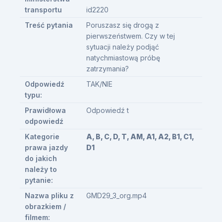
transportu
id2220
Treść pytania
Poruszasz się drogą z
pierwszeństwem. Czy w tej
sytuacji należy podjąć
natychmiastową próbę
zatrzymania?
Odpowiedź
TAK/NIE
typu:
Prawidłowa
Odpowiedź t
odpowiedź
Kategorie
A, B, C, D, T, AM, A1, A2, B1, C1,
prawa jazdy
D1
do jakich
należy to
pytanie:
Nazwa pliku z
GMD29_3_org.mp4
obrazkiem /
filmem: