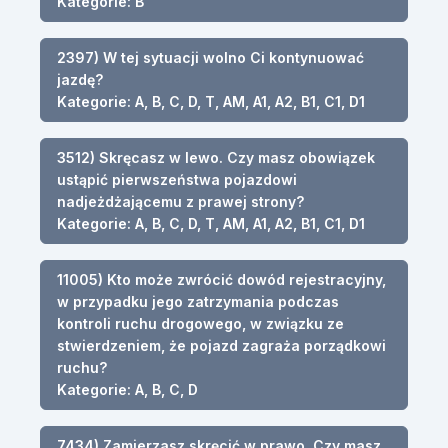
Kategorie: B
2397) W tej sytuacji wolno Ci kontynuować
jazdę?
Kategorie: A, B, C, D, T, AM, A1, A2, B1, C1, D1
3512) Skręcasz w lewo. Czy masz obowiązek
ustąpić pierwszeństwa pojazdowi
nadjeżdżającemu z prawej strony?
Kategorie: A, B, C, D, T, AM, A1, A2, B1, C1, D1
11005) Kto może zwrócić dowód rejestracyjny,
w przypadku jego zatrzymania podczas
kontroli ruchu drogowego, w związku ze
stwierdzeniem, że pojazd zagraża porządkowi
ruchu?
Kategorie: A, B, C, D
7434) Zamierzasz skręcić w prawo. Czy masz