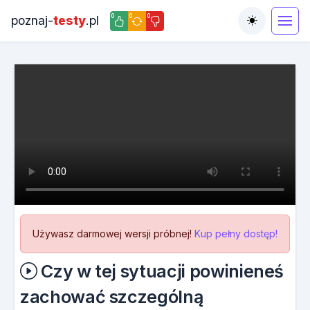
0
0
0
poznaj-
testy
.pl
Toggle the
Używasz darmowej wersji próbnej!
Kup pełny dostęp!
Czy w tej sytuacji powinieneś
zachować szczególną