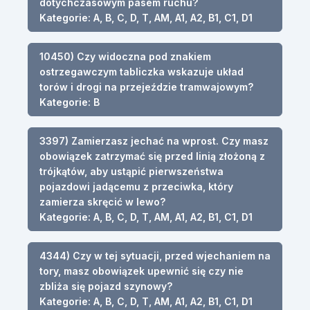
dotychczasowym pasem ruchu?
Kategorie: A, B, C, D, T, AM, A1, A2, B1, C1, D1
10450) Czy widoczna pod znakiem
ostrzegawczym tabliczka wskazuje układ
torów i drogi na przejeździe tramwajowym?
Kategorie: B
3397) Zamierzasz jechać na wprost. Czy masz
obowiązek zatrzymać się przed linią złożoną z
trójkątów, aby ustąpić pierwszeństwa
pojazdowi jadącemu z przeciwka, który
zamierza skręcić w lewo?
Kategorie: A, B, C, D, T, AM, A1, A2, B1, C1, D1
4344) Czy w tej sytuacji, przed wjechaniem na
tory, masz obowiązek upewnić się czy nie
zbliża się pojazd szynowy?
Kategorie: A, B, C, D, T, AM, A1, A2, B1, C1, D1