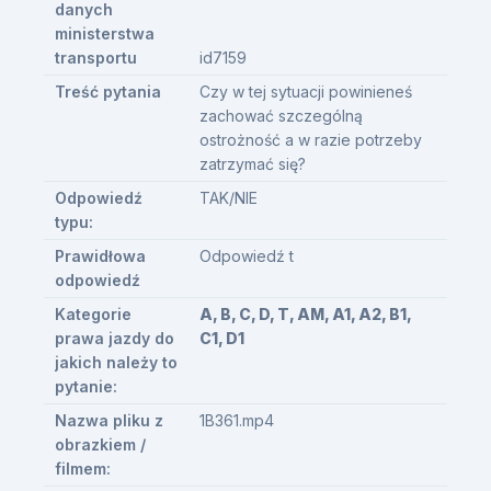
danych
ministerstwa
transportu
id7159
Treść pytania
Czy w tej sytuacji powinieneś
zachować szczególną
ostrożność a w razie potrzeby
zatrzymać się?
Odpowiedź
TAK/NIE
typu:
Prawidłowa
Odpowiedź t
odpowiedź
Kategorie
A, B, C, D, T, AM, A1, A2, B1,
prawa jazdy do
C1, D1
jakich należy to
pytanie:
Nazwa pliku z
1B361.mp4
obrazkiem /
filmem: