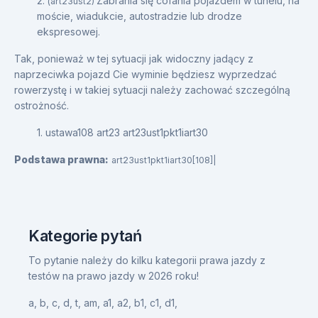
2.
Zabrania się cofania pojazdem w tunelu, na
(art23ust2)
moście, wiadukcie, autostradzie lub drodze
ekspresowej.
Tak, ponieważ w tej sytuacji jak widoczny jadący z
naprzeciwka pojazd Cie wyminie będziesz wyprzedzać
rowerzystę i w takiej sytuacji należy zachować szczególną
ostrożność.
1. ustawa108 art23 art23ust1pkt1iart30
Podstawa prawna:
art23ust1pkt1iart30[108]|
Kategorie pytań
To pytanie należy do kilku kategorii prawa jazdy z
testów na prawo jazdy w 2026 roku!
a,
b,
c,
d,
t,
am,
a1,
a2,
b1,
c1,
d1,