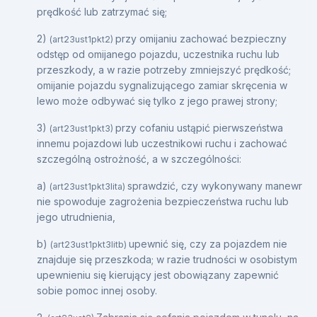
prędkość lub zatrzymać się;
2)
przy omijaniu zachować bezpieczny
(art23ust1pkt2)
odstęp od omijanego pojazdu, uczestnika ruchu lub
przeszkody, a w razie potrzeby zmniejszyć prędkość;
omijanie pojazdu sygnalizującego zamiar skręcenia w
lewo może odbywać się tylko z jego prawej strony;
3)
przy cofaniu ustąpić pierwszeństwa
(art23ust1pkt3)
innemu pojazdowi lub uczestnikowi ruchu i zachować
szczególną ostrożność, a w szczególności:
a)
sprawdzić, czy wykonywany manewr
(art23ust1pkt3lita)
nie spowoduje zagrożenia bezpieczeństwa ruchu lub
jego utrudnienia,
b)
upewnić się, czy za pojazdem nie
(art23ust1pkt3litb)
znajduje się przeszkoda; w razie trudności w osobistym
upewnieniu się kierujący jest obowiązany zapewnić
sobie pomoc innej osoby.