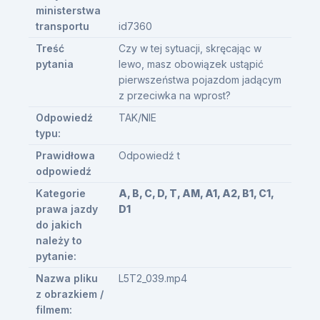
ministerstwa
transportu
id7360
Treść
Czy w tej sytuacji, skręcając w
pytania
lewo, masz obowiązek ustąpić
pierwszeństwa pojazdom jadącym
z przeciwka na wprost?
Odpowiedź
TAK/NIE
typu:
Prawidłowa
Odpowiedź t
odpowiedź
Kategorie
A, B, C, D, T, AM, A1, A2, B1, C1,
prawa jazdy
D1
do jakich
należy to
pytanie:
Nazwa pliku
L5T2_039.mp4
z obrazkiem /
filmem: