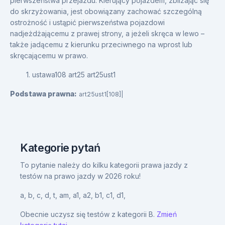
pierwszeństwa przejazdu. Kierujący pojazdem, zbliżając się
do skrzyżowania, jest obowiązany zachować szczególną
ostrożność i ustąpić pierwszeństwa pojazdowi
nadjeżdżającemu z prawej strony, a jeżeli skręca w lewo –
także jadącemu z kierunku przeciwnego na wprost lub
skręcającemu w prawo.
1. ustawa108 art25 art25ust1
Podstawa prawna:
art25ust1[108]|
Kategorie pytań
To pytanie należy do kilku kategorii prawa jazdy z
testów na prawo jazdy w 2026 roku!
a,
b,
c,
d,
t,
am,
a1,
a2,
b1,
c1,
d1,
Obecnie uczysz się testów z kategorii B.
Zmień