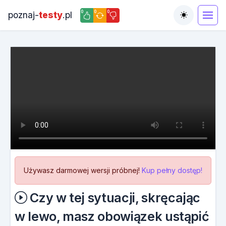
0
0
0
poznaj-
testy
.pl
Toggle the
Używasz darmowej wersji próbnej!
Kup pełny dostęp!
Czy w tej sytuacji, skręcając
w lewo, masz obowiązek ustąpić