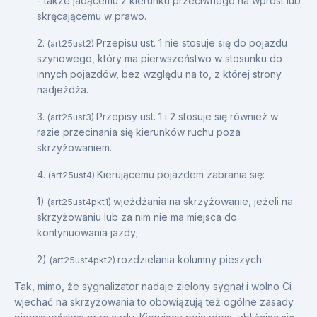
- także jadącemu z kierunku przeciwnego na wprost lub
skręcającemu w prawo.
2.
Przepisu ust. 1 nie stosuje się do pojazdu
(art25ust2)
szynowego, który ma pierwszeństwo w stosunku do
innych pojazdów, bez względu na to, z której strony
nadjeżdża.
3.
Przepisy ust. 1 i 2 stosuje się również w
(art25ust3)
razie przecinania się kierunków ruchu poza
skrzyżowaniem.
4.
Kierującemu pojazdem zabrania się:
(art25ust4)
1)
wjeżdżania na skrzyżowanie, jeżeli na
(art25ust4pkt1)
skrzyżowaniu lub za nim nie ma miejsca do
kontynuowania jazdy;
2)
rozdzielania kolumny pieszych.
(art25ust4pkt2)
Tak, mimo, że sygnalizator nadaje zielony sygnał i wolno Ci
wjechać na skrzyżowania to obowiązują też ogólne zasady