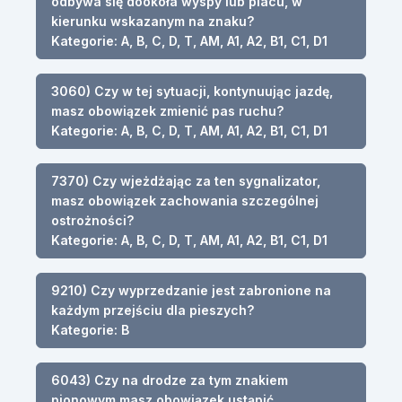
odbywa się dookoła wyspy lub placu, w
kierunku wskazanym na znaku?
Kategorie: A, B, C, D, T, AM, A1, A2, B1, C1, D1
3060) Czy w tej sytuacji, kontynuując jazdę,
masz obowiązek zmienić pas ruchu?
Kategorie: A, B, C, D, T, AM, A1, A2, B1, C1, D1
7370) Czy wjeżdżając za ten sygnalizator,
masz obowiązek zachowania szczególnej
ostrożności?
Kategorie: A, B, C, D, T, AM, A1, A2, B1, C1, D1
9210) Czy wyprzedzanie jest zabronione na
każdym przejściu dla pieszych?
Kategorie: B
6043) Czy na drodze za tym znakiem
pionowym masz obowiązek ustąpić