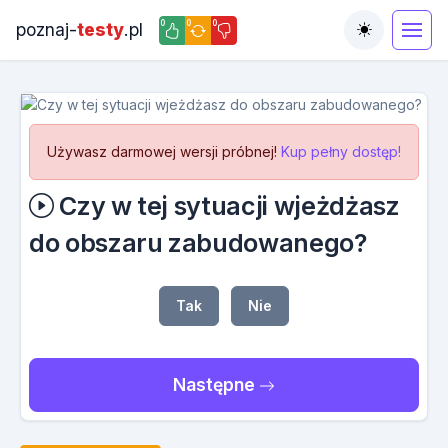
0
0
0
poznaj-
testy
.pl
Toggle the
Używasz darmowej wersji próbnej!
Kup pełny dostęp!
Czy w tej sytuacji wjeżdżasz
do obszaru zabudowanego?
Tak
Nie
Następne