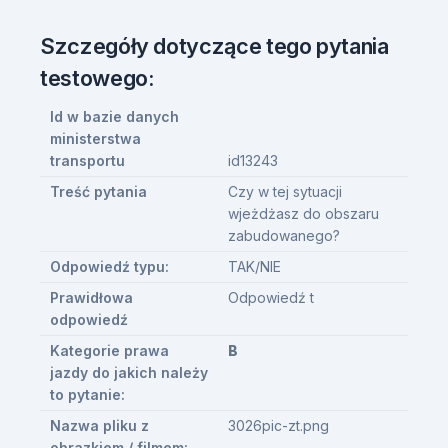
Szczegóły dotyczące tego pytania
testowego:
Id w bazie danych
ministerstwa
transportu
id13243
Treść pytania
Czy w tej sytuacji
wjeżdżasz do obszaru
zabudowanego?
Odpowiedź typu:
TAK/NIE
Prawidłowa
Odpowiedź t
odpowiedź
Kategorie prawa
B
jazdy do jakich należy
to pytanie:
Nazwa pliku z
3026pic-zt.png
obrazkiem / filmem: