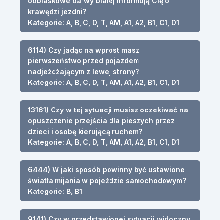
odblaskowe barwy białej informują Cię o
krawędzi jezdni?
Kategorie: A, B, C, D, T, AM, A1, A2, B1, C1, D1
6114) Czy jadąc na wprost masz
pierwszeństwo przed pojazdem
nadjeżdżającym z lewej strony?
Kategorie: A, B, C, D, T, AM, A1, A2, B1, C1, D1
13161) Czy w tej sytuacji musisz oczekiwać na
opuszczenie przejścia dla pieszych przez
dzieci i osobę kierującą ruchem?
Kategorie: A, B, C, D, T, AM, A1, A2, B1, C1, D1
6444) W jaki sposób powinny być ustawione
światła mijania w pojeździe samochodowym?
Kategorie: B, B1
9141) Czy w przedstawionej sytuacji widoczny