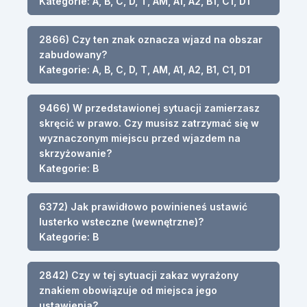
Kategorie: A, B, C, D, T, AM, A1, A2, B1, C1, D1
2866) Czy ten znak oznacza wjazd na obszar
zabudowany?
Kategorie: A, B, C, D, T, AM, A1, A2, B1, C1, D1
9466) W przedstawionej sytuacji zamierzasz
skręcić w prawo. Czy musisz zatrzymać się w
wyznaczonym miejscu przed wjazdem na
skrzyżowanie?
Kategorie: B
6372) Jak prawidłowo powinieneś ustawić
lusterko wsteczne (wewnętrzne)?
Kategorie: B
2842) Czy w tej sytuacji zakaz wyrażony
znakiem obowiązuje od miejsca jego
ustawienia?