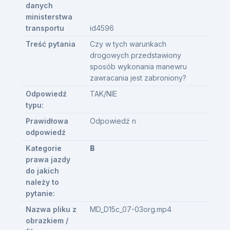
danych
ministerstwa
transportu
id4596
Treść pytania
Czy w tych warunkach
drogowych przedstawiony
sposób wykonania manewru
zawracania jest zabroniony?
Odpowiedź
TAK/NIE
typu:
Prawidłowa
Odpowiedź n
odpowiedź
Kategorie
B
prawa jazdy
do jakich
należy to
pytanie:
Nazwa pliku z
MD_D15c_07-03org.mp4
obrazkiem /