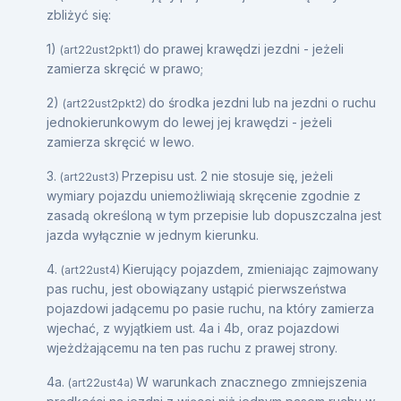
zbliżyć się:
1)
do prawej krawędzi jezdni - jeżeli
(art22ust2pkt1)
zamierza skręcić w prawo;
2)
do środka jezdni lub na jezdni o ruchu
(art22ust2pkt2)
jednokierunkowym do lewej jej krawędzi - jeżeli
zamierza skręcić w lewo.
3.
Przepisu ust. 2 nie stosuje się, jeżeli
(art22ust3)
wymiary pojazdu uniemożliwiają skręcenie zgodnie z
zasadą określoną w tym przepisie lub dopuszczalna jest
jazda wyłącznie w jednym kierunku.
4.
Kierujący pojazdem, zmieniając zajmowany
(art22ust4)
pas ruchu, jest obowiązany ustąpić pierwszeństwa
pojazdowi jadącemu po pasie ruchu, na który zamierza
wjechać, z wyjątkiem ust. 4a i 4b, oraz pojazdowi
wjeżdżającemu na ten pas ruchu z prawej strony.
4a.
W warunkach znacznego zmniejszenia
(art22ust4a)