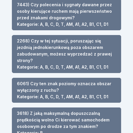
7443) Czy polecenia i sygnały dawane przez
osoby kierujące ruchem mają pierwszeństwo
przed znakami drogowymi?
Kategorie: A, B, C, D, T, AM, A1, A2, B1, C1, D1
2268) Czy w tej sytuacji, poruszając się
jezdnią jednokierunkową poza obszarem
zabudowanym, możesz wyprzedzać z prawej
strony?
Kategorie: A, B, C, D, T, AM, A1, A2, B1, C1, D1
6061) Czy ten znak poziomy oznacza obszar
wyłączony z ruchu?
Kategorie: A, B, C, D, T, AM, A1, A2, B1, C1, D1
3618) Z jaką maksymalną dopuszczalną
prędkością wolno Ci kierować samochodem
osobowym po drodze za tym znakiem?
Kategorie: B