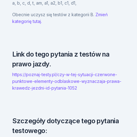
a,
b,
c,
d,
t,
am,
a1,
a2,
b1,
c1,
d1,
Obecnie uczysz się testów z kategorii B.
Zmień
kategorię tutaj.
Link do tego pytania z testów na
prawo jazdy.
https://poznaj-testy.pl/czy-w-tej-sytuacji-czerwone-
punktowe-elementy-odblaskowe-wyznaczaja-prawa-
krawedz-jezdni-id-pytania-1052
Szczegóły dotyczące tego pytania
testowego: