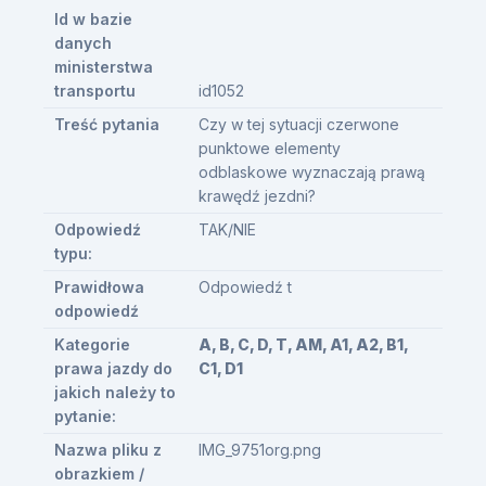
Id w bazie
danych
ministerstwa
transportu
id1052
Treść pytania
Czy w tej sytuacji czerwone
punktowe elementy
odblaskowe wyznaczają prawą
krawędź jezdni?
Odpowiedź
TAK/NIE
typu:
Prawidłowa
Odpowiedź t
odpowiedź
Kategorie
A, B, C, D, T, AM, A1, A2, B1,
prawa jazdy do
C1, D1
jakich należy to
pytanie:
Nazwa pliku z
IMG_9751org.png
obrazkiem /