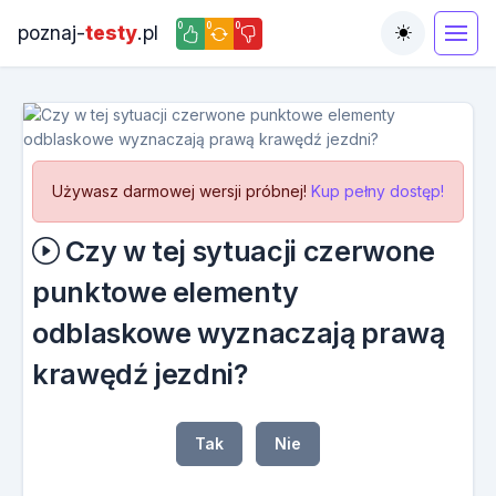
0
0
0
poznaj-
testy
.pl
Toggle the
Używasz darmowej wersji próbnej!
Kup pełny dostęp!
Czy w tej sytuacji czerwone
punktowe elementy
odblaskowe wyznaczają prawą
krawędź jezdni?
Tak
Nie