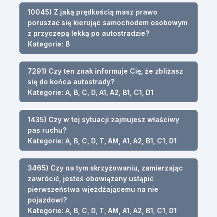
10045) Z jaką prędkością masz prawo
poruszać się kierując samochodem osobowym
z przyczepą lekką po autostradzie?
Kategorie: B
7291) Czy ten znak informuje Cię, że zbliżasz
się do końca autostrady?
Kategorie: A, B, C, D, A1, A2, B1, C1, D1
1435) Czy w tej sytuacji zajmujesz właściwy
pas ruchu?
Kategorie: A, B, C, D, T, AM, A1, A2, B1, C1, D1
3465) Czy na tym skrzyżowaniu, zamierzając
zawrócić, jesteś obowiązany ustąpić
pierwszeństwa wjeżdżającemu na nie
pojazdowi?
Kategorie: A, B, C, D, T, AM, A1, A2, B1, C1, D1