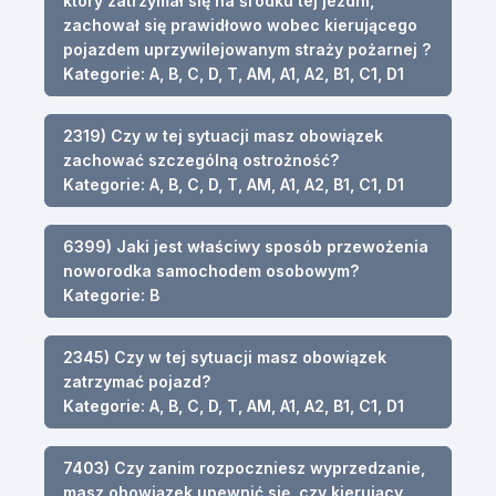
który zatrzymał się na środku tej jezdni,
zachował się prawidłowo wobec kierującego
pojazdem uprzywilejowanym straży pożarnej ?
Kategorie: A, B, C, D, T, AM, A1, A2, B1, C1, D1
2319) Czy w tej sytuacji masz obowiązek
zachować szczególną ostrożność?
Kategorie: A, B, C, D, T, AM, A1, A2, B1, C1, D1
6399) Jaki jest właściwy sposób przewożenia
noworodka samochodem osobowym?
Kategorie: B
2345) Czy w tej sytuacji masz obowiązek
zatrzymać pojazd?
Kategorie: A, B, C, D, T, AM, A1, A2, B1, C1, D1
7403) Czy zanim rozpoczniesz wyprzedzanie,
masz obowiązek upewnić się, czy kierujący