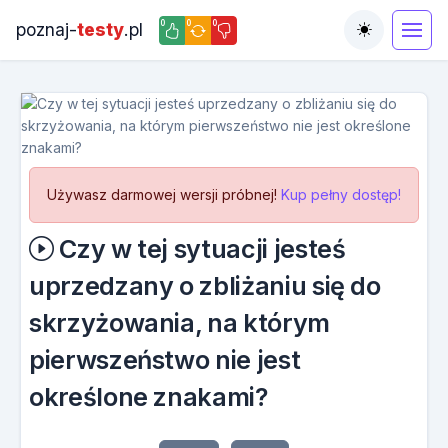
0
0
0
poznaj-
testy
.pl
Toggle the
Używasz darmowej wersji próbnej!
Kup pełny dostęp!
Czy w tej sytuacji jesteś
uprzedzany o zbliżaniu się do
skrzyżowania, na którym
pierwszeństwo nie jest
określone znakami?