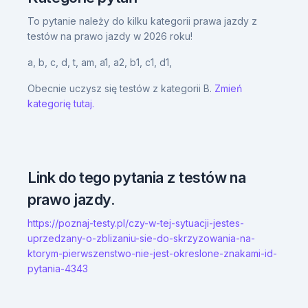
To pytanie należy do kilku kategorii prawa jazdy z
testów na prawo jazdy w 2026 roku!
a,
b,
c,
d,
t,
am,
a1,
a2,
b1,
c1,
d1,
Obecnie uczysz się testów z kategorii B.
Zmień
kategorię tutaj.
Link do tego pytania z testów na
prawo jazdy.
https://poznaj-testy.pl/czy-w-tej-sytuacji-jestes-
uprzedzany-o-zblizaniu-sie-do-skrzyzowania-na-
ktorym-pierwszenstwo-nie-jest-okreslone-znakami-id-
pytania-4343