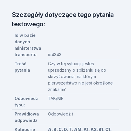
Szczegóły dotyczące tego pytania
testowego:
Id w bazie
danych
ministerstwa
transportu
id4343
Treść
Czy w tej sytuacji jesteś
pytania
uprzedzany o zbliżaniu się do
skrzyżowania, na którym
pierwszeństwo nie jest określone
znakami?
Odpowiedź
TAK/NIE
typu:
Prawidłowa
Odpowiedź t
odpowiedź
Kategorie
A, B, C, D, T, AM, A1, A2, B1, C1,