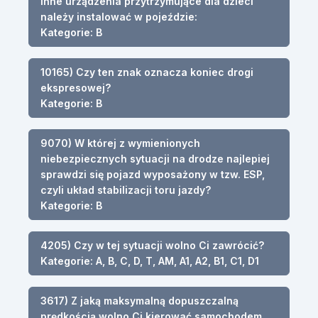
inne urządzenia przytrzymujące dla dzieci
należy instalować w pojeździe:
Kategorie: B
10165) Czy ten znak oznacza koniec drogi
ekspresowej?
Kategorie: B
9070) W której z wymienionych
niebezpiecznych sytuacji na drodze najlepiej
sprawdzi się pojazd wyposażony w tzw. ESP,
czyli układ stabilizacji toru jazdy?
Kategorie: B
4205) Czy w tej sytuacji wolno Ci zawrócić?
Kategorie: A, B, C, D, T, AM, A1, A2, B1, C1, D1
3617) Z jaką maksymalną dopuszczalną
prędkością wolno Ci kierować samochodem