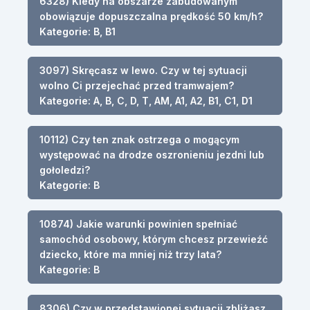
6328) Kiedy na obszarze zabudowanym
obowiązuje dopuszczalna prędkość 50 km/h?
Kategorie: B, B1
3097) Skręcasz w lewo. Czy w tej sytuacji
wolno Ci przejechać przed tramwajem?
Kategorie: A, B, C, D, T, AM, A1, A2, B1, C1, D1
10112) Czy ten znak ostrzega o mogącym
występować na drodze oszronieniu jezdni lub
gołoledzi?
Kategorie: B
10874) Jakie warunki powinien spełniać
samochód osobowy, którym chcesz przewieźć
dziecko, które ma mniej niż trzy lata?
Kategorie: B
8306) Czy w przedstawionej sytuacji zbliżasz