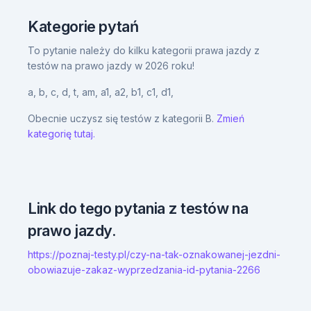
Kategorie pytań
To pytanie należy do kilku kategorii prawa jazdy z
testów na prawo jazdy w 2026 roku!
a,
b,
c,
d,
t,
am,
a1,
a2,
b1,
c1,
d1,
Obecnie uczysz się testów z kategorii B.
Zmień
kategorię tutaj.
Link do tego pytania z testów na
prawo jazdy.
https://poznaj-testy.pl/czy-na-tak-oznakowanej-jezdni-
obowiazuje-zakaz-wyprzedzania-id-pytania-2266