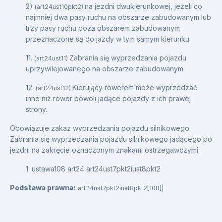
2)
na jezdni dwukierunkowej, jeżeli co
(art24ust10pkt2)
najmniej dwa pasy ruchu na obszarze zabudowanym lub
trzy pasy ruchu poza obszarem zabudowanym
przeznaczone są do jazdy w tym samym kierunku.
11.
Zabrania się wyprzedzania pojazdu
(art24ust11)
uprzywilejowanego na obszarze zabudowanym.
12.
Kierujący rowerem może wyprzedzać
(art24ust12)
inne niż rower powoli jadące pojazdy z ich prawej
strony.
Obowiązuje zakaz wyprzedzania pojazdu silnikowego.
Zabrania się wyprzedzania pojazdu silnikowego jadącego po
jezdni na zakręcie oznaczonym znakami ostrzegawczymi.
1. ustawa108 art24 art24ust7pkt2iust8pkt2
Podstawa prawna:
art24ust7pkt2iust8pkt2[108]|