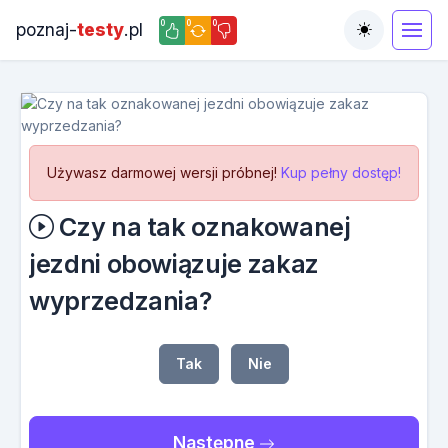
0
0
0
poznaj-
testy
.pl
Toggle the
Używasz darmowej wersji próbnej!
Kup pełny dostęp!
Czy na tak oznakowanej
jezdni obowiązuje zakaz
wyprzedzania?
Tak
Nie
Następne