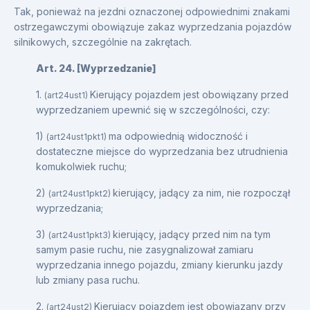
Tak, ponieważ na jezdni oznaczonej odpowiednimi znakami
ostrzegawczymi obowiązuje zakaz wyprzedzania pojazdów
silnikowych, szczególnie na zakrętach.
Art. 24. [Wyprzedzanie]
1.
Kierujący pojazdem jest obowiązany przed
(art24ust1)
wyprzedzaniem upewnić się w szczególności, czy:
1)
ma odpowiednią widoczność i
(art24ust1pkt1)
dostateczne miejsce do wyprzedzania bez utrudnienia
komukolwiek ruchu;
2)
kierujący, jadący za nim, nie rozpoczął
(art24ust1pkt2)
wyprzedzania;
3)
kierujący, jadący przed nim na tym
(art24ust1pkt3)
samym pasie ruchu, nie zasygnalizował zamiaru
wyprzedzania innego pojazdu, zmiany kierunku jazdy
lub zmiany pasa ruchu.
2.
Kierujący pojazdem jest obowiązany przy
(art24ust2)