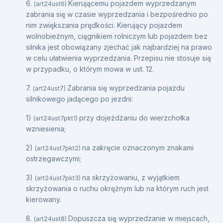
6.
Kierującemu pojazdem wyprzedzanym
(art24ust6)
zabrania się w czasie wyprzedzania i bezpośrednio po
nim zwiększania prędkości. Kierujący pojazdem
wolnobieżnym, ciągnikiem rolniczym lub pojazdem bez
silnika jest obowiązany zjechać jak najbardziej na prawo
w celu ułatwienia wyprzedzania. Przepisu nie stosuje się
w przypadku, o którym mowa w ust. 12.
7.
Zabrania się wyprzedzania pojazdu
(art24ust7)
silnikowego jadącego po jezdni:
1)
przy dojeżdżaniu do wierzchołka
(art24ust7pkt1)
wzniesienia;
2)
na zakręcie oznaczonym znakami
(art24ust7pkt2)
ostrzegawczymi;
3)
na skrzyżowaniu, z wyjątkiem
(art24ust7pkt3)
skrzyżowania o ruchu okrężnym lub na którym ruch jest
kierowany.
8.
Dopuszcza się wyprzedzanie w miejscach,
(art24ust8)