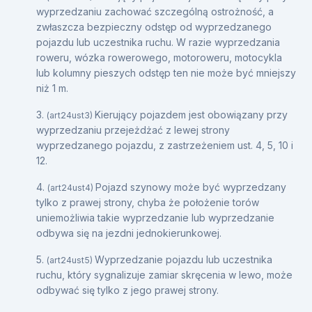
wyprzedzaniu zachować szczególną ostrożność, a
zwłaszcza bezpieczny odstęp od wyprzedzanego
pojazdu lub uczestnika ruchu. W razie wyprzedzania
roweru, wózka rowerowego, motoroweru, motocykla
lub kolumny pieszych odstęp ten nie może być mniejszy
niż 1 m.
3.
Kierujący pojazdem jest obowiązany przy
(art24ust3)
wyprzedzaniu przejeżdżać z lewej strony
wyprzedzanego pojazdu, z zastrzeżeniem ust. 4, 5, 10 i
12.
4.
Pojazd szynowy może być wyprzedzany
(art24ust4)
tylko z prawej strony, chyba że położenie torów
uniemożliwia takie wyprzedzanie lub wyprzedzanie
odbywa się na jezdni jednokierunkowej.
5.
Wyprzedzanie pojazdu lub uczestnika
(art24ust5)
ruchu, który sygnalizuje zamiar skręcenia w lewo, może
odbywać się tylko z jego prawej strony.