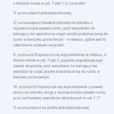
o których mowa w ust. 7 pkt 1 i 2, na jezdni:
1)
jednokierunkowej;
(art24ust8pkt1)
2)
dwukierunkowej na odcinku z
(art24ust8pkt2)
wyznaczonymi pasami ruchu, pod warunkiem że
kierujący nie wjeżdża na część jezdni przeznaczoną do
ruchu w kierunku przeciwnym - w miejscu, gdzie jest to
zabronione znakami na jezdni.
9.
Dopuszcza się wyprzedzanie w miejscu, o
(art24ust9)
którym mowa w ust. 7 pkt 3, pojazdu sygnalizującego
zamiar skręcenia, pod warunkiem że kierujący nie
wjeżdża na część jezdni przeznaczoną do ruchu w
kierunku przeciwnym.
10.
Dopuszcza się wyprzedzanie z prawej
(art24ust10)
strony na odcinku drogi z wyznaczonymi pasami ruchu,
przy zachowaniu warunków określonych w ust. 1 i 7:
1)
na jezdni jednokierunkowej;
(art24ust10pkt1)