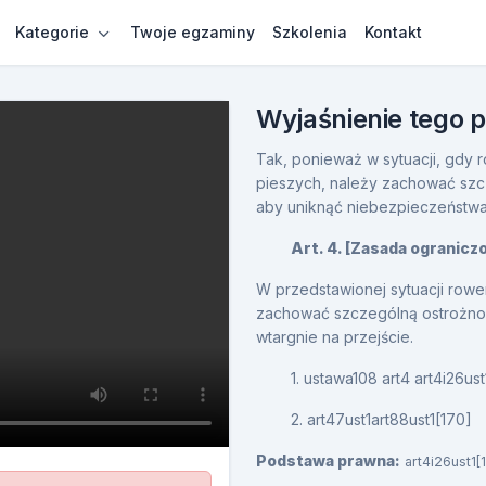
Kategorie
Twoje egzaminy
Szkolenia
Kontakt
Wyjaśnienie tego 
Tak, ponieważ w sytuacji, gdy ro
pieszych, należy zachować szc
aby uniknąć niebezpieczeństwa 
Art. 4. [Zasada ogranicz
W przedstawionej sytuacji rowe
zachować szczególną ostrożnoś
wtargnie na przejście.
1. ustawa108 art4 art4i26ust
2. art47ust1art88ust1[170]
Podstawa prawna:
art4i26ust1[