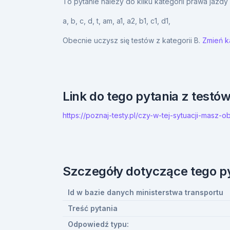
To pytanie należy do kilku kategorii prawa jazd
a,
b,
c,
d,
t,
am,
a1,
a2,
b1,
c1,
d1,
Obecnie uczysz się testów z kategorii B.
Zmień ka
Link do tego pytania z testó
https://poznaj-testy.pl/czy-w-tej-sytuacji-ma
Szczegóły dotyczące tego p
Id w bazie danych ministerstwa transportu
Treść pytania
Odpowiedź typu: