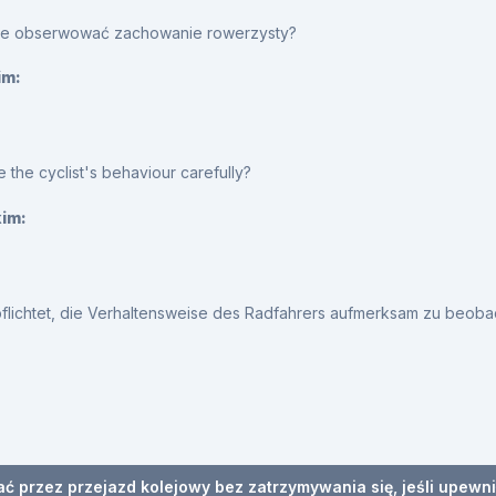
nie obserwować zachowanie rowerzysty?
im:
e the cyclist's behaviour carefully?
kim:
erpflichtet, die Verhaltensweise des Radfahrers aufmerksam zu beob
ać przez przejazd kolejowy bez zatrzymywania się, jeśli upewni