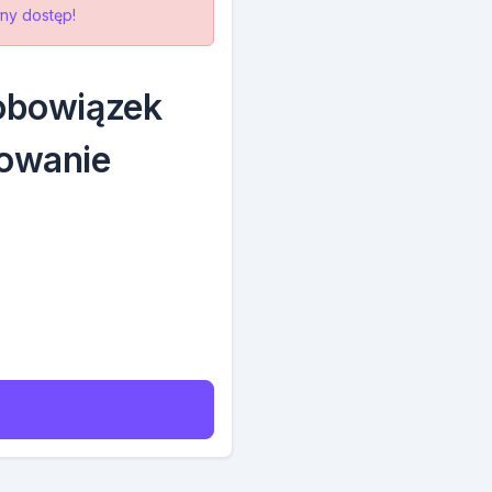
ny dostęp!
 obowiązek
owanie