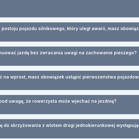
postoju pojazdu silnikowego, który uległ awarii, masz obowiąz
ynuować jazdę bez zwracania uwagi na zachowanie pieszego?
hać na wprost, masz obowiązek ustąpić pierwszeństwa pojazdow
 pod uwagę, że rowerzysta może wjechać na jezdnię?
się do skrzyżowania z wlotem drogi jednokierunkowej występując