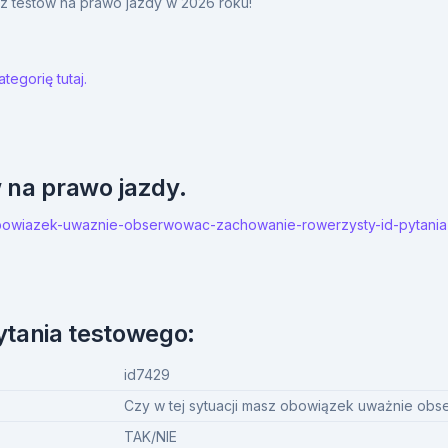
y z testów na prawo jazdy w 2026 roku!
tegorię tutaj.
w na prawo jazdy.
sz-obowiazek-uwaznie-obserwowac-zachowanie-rowerzysty-id-pytani
ytania testowego:
id7429
Czy w tej sytuacji masz obowiązek uważnie ob
TAK/NIE