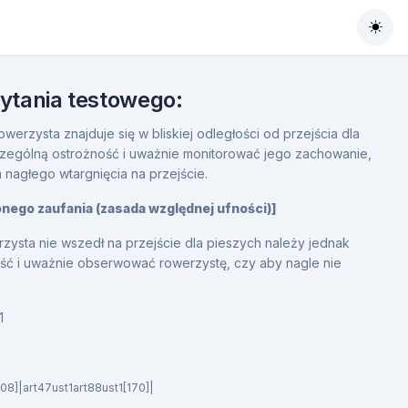
Togg
pytania testowego:
werzysta znajduje się w bliskiej odległości od przejścia dla
zególną ostrożność i uważnie monitorować jego zachowanie,
nagłego wtargnięcia na przejście.
onego zaufania (zasada względnej ufności)]
rzysta nie wszedł na przejście dla pieszych należy jednak
ć i uważnie obserwować rowerzystę, czy aby nagle nie
1
108]|art47ust1art88ust1[170]|