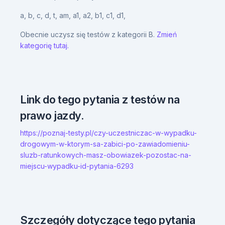
a,
b,
c,
d,
t,
am,
a1,
a2,
b1,
c1,
d1,
Obecnie uczysz się testów z kategorii B.
Zmień
kategorię tutaj.
Link do tego pytania z testów na
prawo jazdy.
https://poznaj-testy.pl/czy-uczestniczac-w-wypadku-
drogowym-w-ktorym-sa-zabici-po-zawiadomieniu-
sluzb-ratunkowych-masz-obowiazek-pozostac-na-
miejscu-wypadku-id-pytania-6293
Szczegóły dotyczące tego pytania