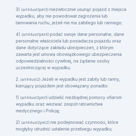
3)
niezwłocznie usunąć pojazd z miejsca
(art44ust1pkt3)
wypadku, aby nie powodował zagrożenia lub
tamowania ruchu, jeżeli nie ma zabitego lub rannego;
4)
podać swoje dane personalne, dane
(art44ust1pkt4)
personalne właściciela lub posiadacza pojazdu oraz
dane dotyczące zakładu ubezpieczeń, z którym
zawarta jest umowa obowiązkowego ubezpieczenia
odpowiedzialności cywilnej, na żądanie osoby
uczestniczącej w wypadku.
2.
Jeżeli w wypadku jest zabity lub ranny,
(art44ust2)
kierujący pojazdem jest obowiązany ponadto:
1)
udzielić niezbędnej pomocy ofiarom
(art44ust2pkt1)
wypadku oraz wezwać zespół ratownictwa
medycznego i Policję;
2)
nie podejmować czynności, które
(art44ust2pkt2)
mogłyby utrudnić ustalenie przebiegu wypadku;