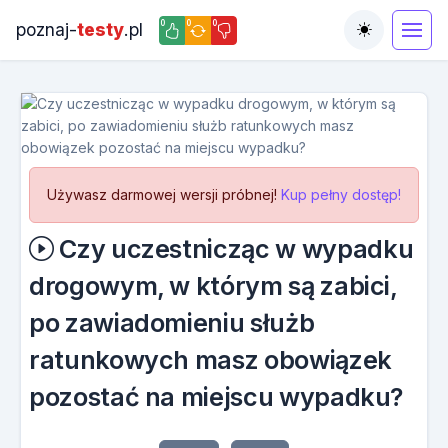
0
0
0
poznaj-
testy
.pl
Toggle the
Używasz darmowej wersji próbnej!
Kup pełny dostęp!
Czy uczestnicząc w wypadku
drogowym, w którym są zabici,
po zawiadomieniu służb
ratunkowych masz obowiązek
pozostać na miejscu wypadku?