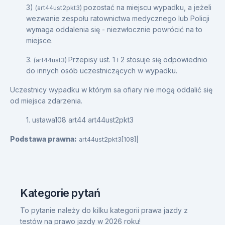
3)
pozostać na miejscu wypadku, a jeżeli
(art44ust2pkt3)
wezwanie zespołu ratownictwa medycznego lub Policji
wymaga oddalenia się - niezwłocznie powrócić na to
miejsce.
3.
Przepisy ust. 1 i 2 stosuje się odpowiednio
(art44ust3)
do innych osób uczestniczących w wypadku.
Uczestnicy wypadku w którym sa ofiary nie mogą oddalić się
od miejsca zdarzenia.
1. ustawa108 art44 art44ust2pkt3
Podstawa prawna:
art44ust2pkt3[108]|
Kategorie pytań
To pytanie należy do kilku kategorii prawa jazdy z
testów na prawo jazdy w 2026 roku!