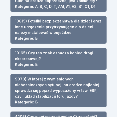
ruch na drodze poprzecznej jest zamknięty?
Kategorie: A, B, C, D, T, AM, A1, A2, B1, C1, D1
10815) Foteliki bezpieczeństwa dla dzieci oraz
inne urządzenia przytrzymujące dla dzieci
należy instalować w pojeździe:
Kategorie: B
10165) Czy ten znak oznacza koniec drogi
ekspresowej?
Kategorie: B
9070) W której z wymienionych
niebezpiecznych sytuacji na drodze najlepiej
sprawdzi się pojazd wyposażony w tzw. ESP,
czyli układ stabilizacji toru jazdy?
Kategorie: B
4205) Czy w tej sytuacji wolno Ci zawrócić?