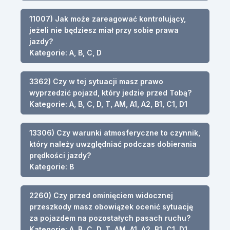
11007) Jak może zareagować kontrolujący,
jeżeli nie będziesz miał przy sobie prawa
jazdy?
Kategorie: A, B, C, D
3362) Czy w tej sytuacji masz prawo
wyprzedzić pojazd, który jedzie przed Tobą?
Kategorie: A, B, C, D, T, AM, A1, A2, B1, C1, D1
13306) Czy warunki atmosferyczne to czynnik,
który należy uwzględniać podczas dobierania
prędkości jazdy?
Kategorie: B
2260) Czy przed ominięciem widocznej
przeszkody masz obowiązek ocenić sytuację
za pojazdem na pozostałych pasach ruchu?
Kategorie: A, B, C, D, T, AM, A1, A2, B1, C1, D1