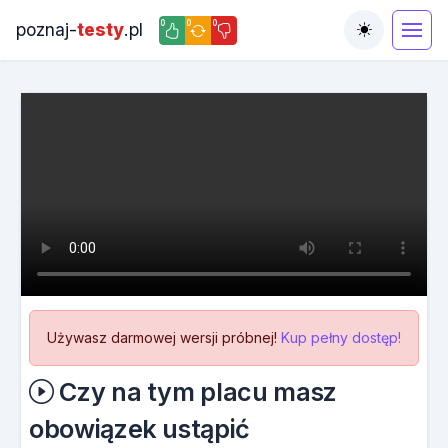
0
0
0
poznaj-
testy
.pl
Toggle the
Używasz darmowej wersji próbnej!
Kup pełny dostęp!
Czy na tym placu masz
obowiązek ustąpić