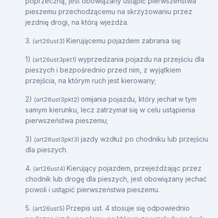
poprzeczną, jest obowiązany ustąpić pierwszeństwa
pieszemu przechodzącemu na skrzyżowaniu przez
jezdnię drogi, na którą wjeżdża.
3.
Kierującemu pojazdem zabrania się:
(art26ust3)
1)
wyprzedzania pojazdu na przejściu dla
(art26ust3pkt1)
pieszych i bezpośrednio przed nim, z wyjątkiem
przejścia, na którym ruch jest kierowany;
2)
omijania pojazdu, który jechał w tym
(art26ust3pkt2)
samym kierunku, lecz zatrzymał się w celu ustąpienia
pierwszeństwa pieszemu;
3)
jazdy wzdłuż po chodniku lub przejściu
(art26ust3pkt3)
dla pieszych.
4.
Kierujący pojazdem, przejeżdżając przez
(art26ust4)
chodnik lub drogę dla pieszych, jest obowiązany jechać
powoli i ustąpić pierwszeństwa pieszemu.
5.
Przepis ust. 4 stosuje się odpowiednio
(art26ust5)