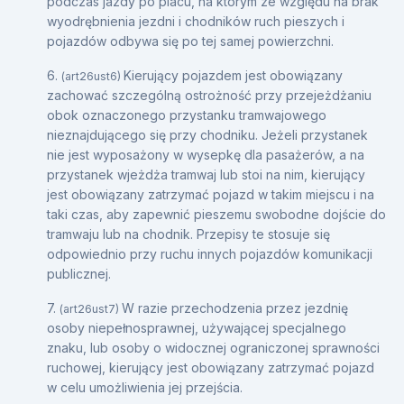
podczas jazdy po placu, na którym ze względu na brak
wyodrębnienia jezdni i chodników ruch pieszych i
pojazdów odbywa się po tej samej powierzchni.
6.
Kierujący pojazdem jest obowiązany
(art26ust6)
zachować szczególną ostrożność przy przejeżdżaniu
obok oznaczonego przystanku tramwajowego
nieznajdującego się przy chodniku. Jeżeli przystanek
nie jest wyposażony w wysepkę dla pasażerów, a na
przystanek wjeżdża tramwaj lub stoi na nim, kierujący
jest obowiązany zatrzymać pojazd w takim miejscu i na
taki czas, aby zapewnić pieszemu swobodne dojście do
tramwaju lub na chodnik. Przepisy te stosuje się
odpowiednio przy ruchu innych pojazdów komunikacji
publicznej.
7.
W razie przechodzenia przez jezdnię
(art26ust7)
osoby niepełnosprawnej, używającej specjalnego
znaku, lub osoby o widocznej ograniczonej sprawności
ruchowej, kierujący jest obowiązany zatrzymać pojazd
w celu umożliwienia jej przejścia.