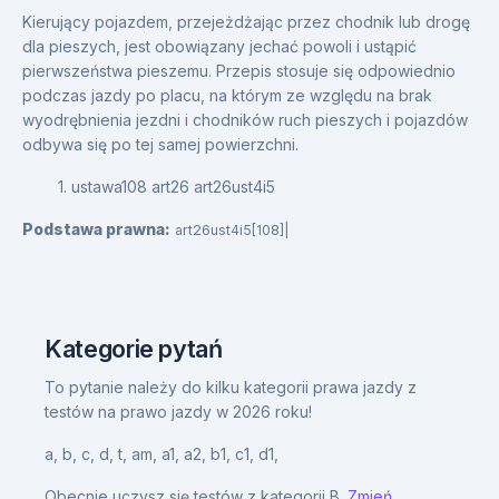
Kierujący pojazdem, przejeżdżając przez chodnik lub drogę
dla pieszych, jest obowiązany jechać powoli i ustąpić
pierwszeństwa pieszemu. Przepis stosuje się odpowiednio
podczas jazdy po placu, na którym ze względu na brak
wyodrębnienia jezdni i chodników ruch pieszych i pojazdów
odbywa się po tej samej powierzchni.
1. ustawa108 art26 art26ust4i5
Podstawa prawna:
art26ust4i5[108]|
Kategorie pytań
To pytanie należy do kilku kategorii prawa jazdy z
testów na prawo jazdy w 2026 roku!
a,
b,
c,
d,
t,
am,
a1,
a2,
b1,
c1,
d1,
Obecnie uczysz się testów z kategorii B.
Zmień