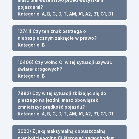
masz pierwszeństwo przed wszystkimi
pojazdami?
Kategorie: A, B, C, D, T, AM, A1, A2, B1, C1, D1
12741) Czy ten znak ostrzega o
niebezpiecznym zakręcie w prawo?
Kategorie: B
10406) Czy wolno Ci w tej sytuacji używać
świateł drogowych?
Kategorie: B
7882) Czy w tej sytuacji zbliżając się do
pieszego na jezdni, masz obowiązek
zmniejszyć prędkość pojazdu?
Kategorie: A, B, C, D, T, AM, A1, A2, B1, C1, D1
3620) Z jaką maksymalną dopuszczalną
prędkością wolno Ci kierować samochodem