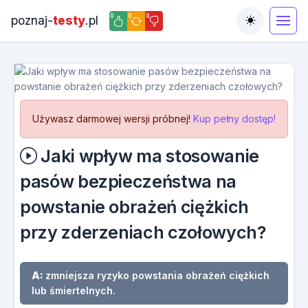
0
0
0
poznaj-
testy
.pl
Toggle the
Używasz darmowej wersji próbnej!
Kup pełny dostęp!
Jaki wpływ ma stosowanie
pasów bezpieczeństwa na
powstanie obrażeń ciężkich
przy zderzeniach czołowych?
A:
zmniejsza ryzyko powstania obrażeń ciężkich
lub śmiertelnych.