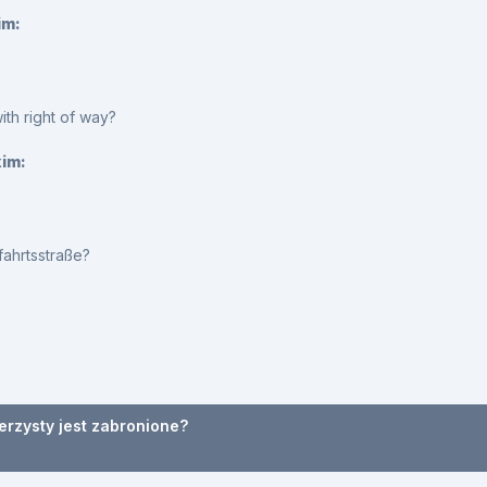
im:
ith right of way?
kim:
ahrtsstraße?
erzysty jest zabronione?