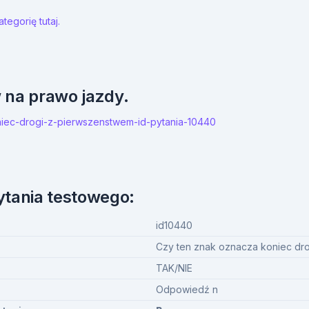
tegorię tutaj.
w na prawo jazdy.
oniec-drogi-z-pierwszenstwem-id-pytania-10440
ytania testowego:
id10440
Czy ten znak oznacza koniec dr
TAK/NIE
Odpowiedź n