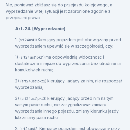
Nie, ponieważ zbliżasz się do przejazdu kolejowego, a
wyprzedzanie w tej sytuacji jest zabronione zgodnie z
przepisami prawa.
Art. 24. [Wyprzedzanie]
1.
Kierujący pojazdem jest obowiązany przed
(art24ust1)
wyprzedzaniem upewnić się w szczególności, czy:
1)
ma odpowiednią widoczność i
(art24ust1pkt1)
dostateczne miejsce do wyprzedzania bez utrudnienia
komukolwiek ruchu;
2)
kierujący, jadący za nim, nie rozpoczął
(art24ust1pkt2)
wyprzedzania;
3)
kierujący, jadący przed nim na tym
(art24ust1pkt3)
samym pasie ruchu, nie zasygnalizował zamiaru
wyprzedzania innego pojazdu, zmiany kierunku jazdy
lub zmiany pasa ruchu.
2.
Kierujący pojazdem jest obowiązany przy
(art24ust2)