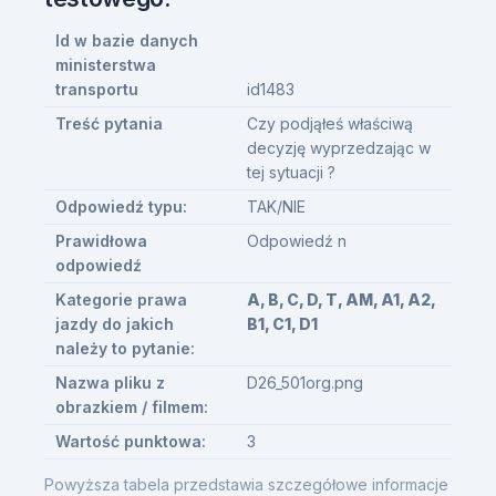
Id w bazie danych
ministerstwa
transportu
id1483
Treść pytania
Czy podjąłeś właściwą
decyzję wyprzedzając w
tej sytuacji ?
Odpowiedź typu:
TAK/NIE
Prawidłowa
Odpowiedź n
odpowiedź
Kategorie prawa
A, B, C, D, T, AM, A1, A2,
jazdy do jakich
B1, C1, D1
należy to pytanie:
Nazwa pliku z
D26_501org.png
obrazkiem / filmem:
Wartość punktowa:
3
Powyższa tabela przedstawia szczegółowe informacje