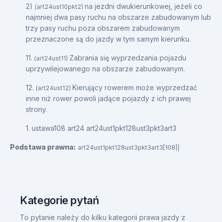
2)
na jezdni dwukierunkowej, jeżeli co
(art24ust10pkt2)
najmniej dwa pasy ruchu na obszarze zabudowanym lub
trzy pasy ruchu poza obszarem zabudowanym
przeznaczone są do jazdy w tym samym kierunku.
11.
Zabrania się wyprzedzania pojazdu
(art24ust11)
uprzywilejowanego na obszarze zabudowanym.
12.
Kierujący rowerem może wyprzedzać
(art24ust12)
inne niż rower powoli jadące pojazdy z ich prawej
strony.
1. ustawa108 art24 art24ust1pkt128ust3pkt3art3
Podstawa prawna:
art24ust1pkt128ust3pkt3art3[108]|
Kategorie pytań
To pytanie należy do kilku kategorii prawa jazdy z