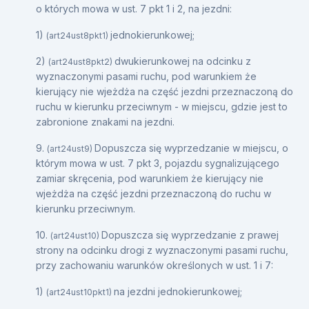
o których mowa w ust. 7 pkt 1 i 2, na jezdni:
1)
jednokierunkowej;
(art24ust8pkt1)
2)
dwukierunkowej na odcinku z
(art24ust8pkt2)
wyznaczonymi pasami ruchu, pod warunkiem że
kierujący nie wjeżdża na część jezdni przeznaczoną do
ruchu w kierunku przeciwnym - w miejscu, gdzie jest to
zabronione znakami na jezdni.
9.
Dopuszcza się wyprzedzanie w miejscu, o
(art24ust9)
którym mowa w ust. 7 pkt 3, pojazdu sygnalizującego
zamiar skręcenia, pod warunkiem że kierujący nie
wjeżdża na część jezdni przeznaczoną do ruchu w
kierunku przeciwnym.
10.
Dopuszcza się wyprzedzanie z prawej
(art24ust10)
strony na odcinku drogi z wyznaczonymi pasami ruchu,
przy zachowaniu warunków określonych w ust. 1 i 7:
1)
na jezdni jednokierunkowej;
(art24ust10pkt1)