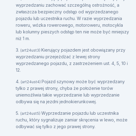
wyprzedzaniu zachować szczególną ostrożność, a
zwłaszcza bezpieczny odstęp od wyprzedzanego
pojazdu lub uczestnika ruchu. W razie wyprzedzania
roweru, wózka rowerowego, motoroweru, motocykla
lub kolumny pieszych odstęp ten nie może być mniejszy
niż 1 m.
3.
Kierujący pojazdem jest obowiązany przy
(art24ust3)
wyprzedzaniu przejeżdżać z lewej strony
wyprzedzanego pojazdu, z zastrzeżeniem ust. 4, 5, 10 i
12.
4.
Pojazd szynowy może być wyprzedzany
(art24ust4)
tylko z prawej strony, chyba że położenie torów
uniemożliwia takie wyprzedzanie lub wyprzedzanie
odbywa się na jezdni jednokierunkowej.
5.
Wyprzedzanie pojazdu lub uczestnika
(art24ust5)
ruchu, który sygnalizuje zamiar skręcenia w lewo, może
odbywać się tylko z jego prawej strony.