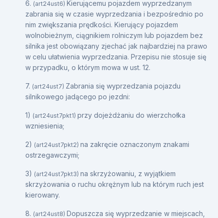
6.
Kierującemu pojazdem wyprzedzanym
(art24ust6)
zabrania się w czasie wyprzedzania i bezpośrednio po
nim zwiększania prędkości. Kierujący pojazdem
wolnobieżnym, ciągnikiem rolniczym lub pojazdem bez
silnika jest obowiązany zjechać jak najbardziej na prawo
w celu ułatwienia wyprzedzania. Przepisu nie stosuje się
w przypadku, o którym mowa w ust. 12.
7.
Zabrania się wyprzedzania pojazdu
(art24ust7)
silnikowego jadącego po jezdni:
1)
przy dojeżdżaniu do wierzchołka
(art24ust7pkt1)
wzniesienia;
2)
na zakręcie oznaczonym znakami
(art24ust7pkt2)
ostrzegawczymi;
3)
na skrzyżowaniu, z wyjątkiem
(art24ust7pkt3)
skrzyżowania o ruchu okrężnym lub na którym ruch jest
kierowany.
8.
Dopuszcza się wyprzedzanie w miejscach,
(art24ust8)