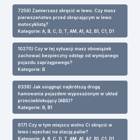
7256) Zamierzasz skręcić w lewo. Czy masz
pierwszeństwo przed skręcającym w lewo
motocyklistą?
Kategorie: A, B, C, D, T, AM, A1, A2, B1, C1, D1
10270) Czy w tej sytuacji masz obowiązek
zachować bezpieczny odstęp od wymijanego
pojazdu zaprzęgowego?
Kategorie: B
6338) Jak osiągnąć najkrótszą drogę
hamowania pojazdem wyposażonym w układ
przeciwblokujący (ABS)?
Kategorie: B, B1
617) Czy w tym miejscu wolno Ci skręcić w
lewo i wjechać na stację paliw?
Kategorie: A, B, C, D, T, AM, A1, A2, B1, C1, D1