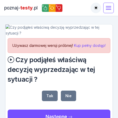
0
0
0
poznaj-
testy
.pl
Toggle the
Używasz darmowej wersji próbnej!
Kup pełny dostęp!
Czy podjąłeś właściwą
decyzję wyprzedzając w tej
sytuacji ?
Tak
Nie
Następne