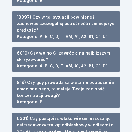
Kategorie: B
13097) Czy w tej sytuacji powinieneś
zachować szczególną ostrożność i zmniejszyć
prędkość?
Kategorie: A, B, C, D, T, AM, A1, A2, B1, C1, D1
6019) Czy wolno Ci zawrócić na najbliższym
skrzyżowaniu?
Kategorie: A, B, C, D, T, AM, A1, A2, B1, C1, D1
919) Czy gdy prowadzisz w stanie pobudzenia
emocjonalnego, to maleje Twoja zdolność
koncentracji uwagi?
Kategorie: B
6301) Czy postąpisz właściwie umieszczając
ostrzegawczy trójkąt odblaskowy w odległości
30-50 m za pojazdem, który uległ awarii na