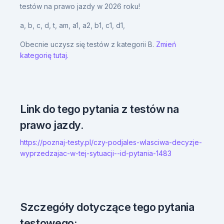
testów na prawo jazdy w 2026 roku!
a,
b,
c,
d,
t,
am,
a1,
a2,
b1,
c1,
d1,
Obecnie uczysz się testów z kategorii B.
Zmień
kategorię tutaj.
Link do tego pytania z testów na
prawo jazdy.
https://poznaj-testy.pl/czy-podjales-wlasciwa-decyzje-
wyprzedzajac-w-tej-sytuacji--id-pytania-1483
Szczegóły dotyczące tego pytania
testowego: