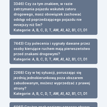
3346) Czy za tym znakiem, w razie
zatrzymania pojazdu wskutek zatoru
drogowego, masz obowiązek zachować
odstęp od poprzedzającego pojazdu nie
mniejszy niż 5m?
Kategorie: A, B, C, D, T, AM, A1, A2, B1, C1, D1
7443) Czy polecenia i sygnały dawane przez
osoby kierujące ruchem mają pierwszeństwo
przed znakami drogowymi?
Kategorie: A, B, C, D, T, AM, A1, A2, B1, C1, D1
2268) Czy w tej sytuacji, poruszając się
jezdnią jednokierunkową poza obszarem
zabudowanym, możesz wyprzedzać z prawej
strony?
Kategorie: A, B, C, D, T, AM, A1, A2, B1, C1, D1
6061) Czy ten znak poziomy oznacza obszar