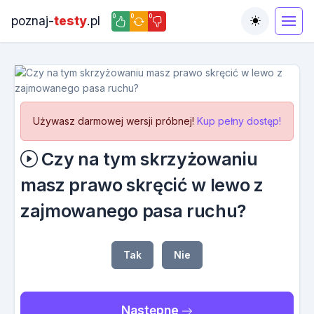
0
0
0
poznaj-
testy
.pl
Toggle the
Używasz darmowej wersji próbnej!
Kup pełny dostęp!
Czy na tym skrzyżowaniu
masz prawo skręcić w lewo z
zajmowanego pasa ruchu?
Tak
Nie
Następne