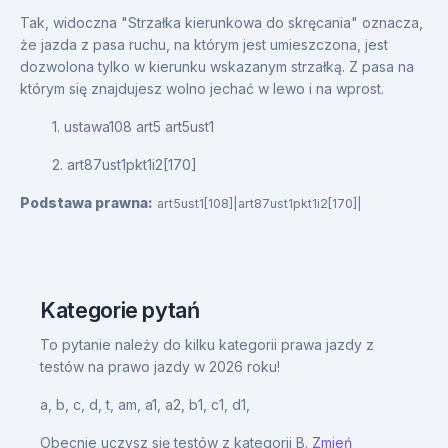
Tak, widoczna "Strzałka kierunkowa do skręcania" oznacza,
że jazda z pasa ruchu, na którym jest umieszczona, jest
dozwolona tylko w kierunku wskazanym strzałką. Z pasa na
którym się znajdujesz wolno jechać w lewo i na wprost.
1. ustawa108 art5 art5ust1
2. art87ust1pkt1i2[170]
Podstawa prawna:
art5ust1[108]|art87ust1pkt1i2[170]|
Kategorie pytań
To pytanie należy do kilku kategorii prawa jazdy z
testów na prawo jazdy w 2026 roku!
a,
b,
c,
d,
t,
am,
a1,
a2,
b1,
c1,
d1,
Obecnie uczysz się testów z kategorii B.
Zmień