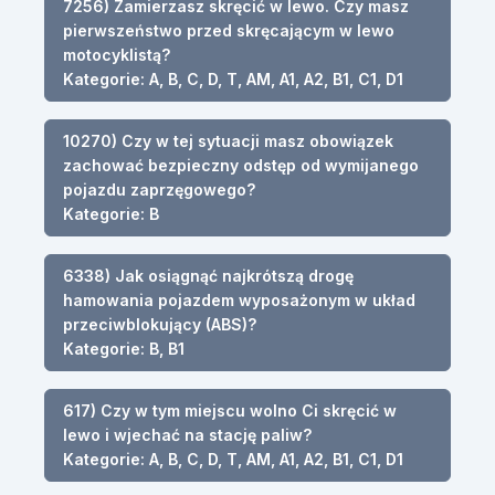
7256) Zamierzasz skręcić w lewo. Czy masz
pierwszeństwo przed skręcającym w lewo
motocyklistą?
Kategorie: A, B, C, D, T, AM, A1, A2, B1, C1, D1
10270) Czy w tej sytuacji masz obowiązek
zachować bezpieczny odstęp od wymijanego
pojazdu zaprzęgowego?
Kategorie: B
6338) Jak osiągnąć najkrótszą drogę
hamowania pojazdem wyposażonym w układ
przeciwblokujący (ABS)?
Kategorie: B, B1
617) Czy w tym miejscu wolno Ci skręcić w
lewo i wjechać na stację paliw?
Kategorie: A, B, C, D, T, AM, A1, A2, B1, C1, D1