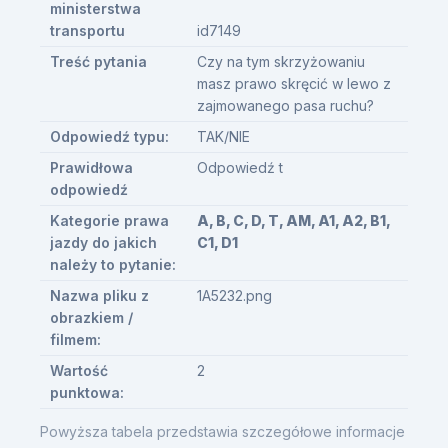
ministerstwa
transportu
id7149
Treść pytania
Czy na tym skrzyżowaniu
masz prawo skręcić w lewo z
zajmowanego pasa ruchu?
Odpowiedź typu:
TAK/NIE
Prawidłowa
Odpowiedź t
odpowiedź
Kategorie prawa
A, B, C, D, T, AM, A1, A2, B1,
jazdy do jakich
C1, D1
należy to pytanie:
Nazwa pliku z
1A5232.png
obrazkiem /
filmem:
Wartość
2
punktowa:
Powyższa tabela przedstawia szczegółowe informacje