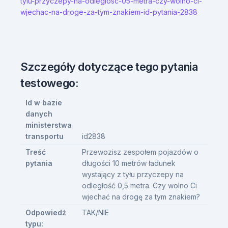
tylu-przyczepy-na-odleglosc-05-metra-czy-wolno-ci-
wjechac-na-droge-za-tym-znakiem-id-pytania-2838
Szczegóły dotyczące tego pytania
testowego:
Id w bazie
danych
ministerstwa
transportu
id2838
Treść
Przewozisz zespołem pojazdów o
pytania
długości 10 metrów ładunek
wystający z tyłu przyczepy na
odległość 0,5 metra. Czy wolno Ci
wjechać na drogę za tym znakiem?
Odpowiedź
TAK/NIE
typu: