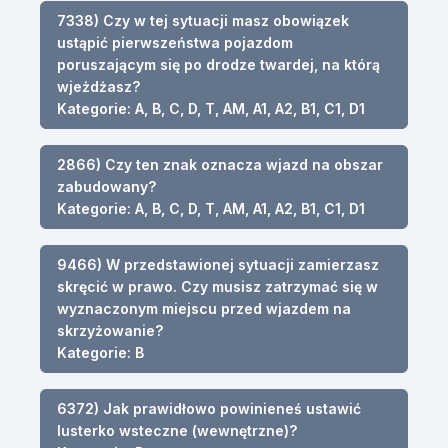
7338) Czy w tej sytuacji masz obowiązek
ustąpić pierwszeństwa pojazdom
poruszającym się po drodze twardej, na którą
wjeżdżasz?
Kategorie: A, B, C, D, T, AM, A1, A2, B1, C1, D1
2866) Czy ten znak oznacza wjazd na obszar
zabudowany?
Kategorie: A, B, C, D, T, AM, A1, A2, B1, C1, D1
9466) W przedstawionej sytuacji zamierzasz
skręcić w prawo. Czy musisz zatrzymać się w
wyznaczonym miejscu przed wjazdem na
skrzyżowanie?
Kategorie: B
6372) Jak prawidłowo powinieneś ustawić
lusterko wsteczne (wewnętrzne)?