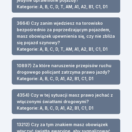
jedynie uprawnione pojazdy?
Kategorie: A, B, C, D, T, AM, A1, A2, B1, C1, D1
3664) Czy zanim wjedziesz na torowisko
bezpośrednio za poprzedzającym pojazdem,
masz obowiązek upewnienia się, czy nie zbliża
się pojazd szynowy?
Kategorie: A, B, C, D, T, AM, A1, A2, B1, C1, D1
10897) Za które naruszenie przepisów ruchu
drogowego policjant zatrzyma prawo jazdy?
Kategorie: A, B, C, D, A1, A2, B1, C1, D1
4354) Czy w tej sytuacji masz prawo jechać z
włączonymi światłami drogowymi?
Kategorie: A, B, C, D, A1, A2, B1, C1, D1
13212) Czy za tym znakiem masz obowiązek
włączyć światła awaryjne, aby sygnalizować