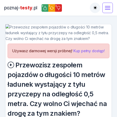
0
0
0
poznaj-
testy
.pl
Toggle the
Używasz darmowej wersji próbnej!
Kup pełny dostęp!
Przewozisz zespołem
pojazdów o długości 10 metrów
ładunek wystający z tyłu
przyczepy na odległość 0,5
metra. Czy wolno Ci wjechać na
drogę za tym znakiem?