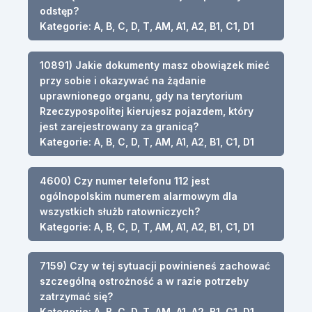
odstęp?
Kategorie: A, B, C, D, T, AM, A1, A2, B1, C1, D1
10891) Jakie dokumenty masz obowiązek mieć
przy sobie i okazywać na żądanie
uprawnionego organu, gdy na terytorium
Rzeczypospolitej kierujesz pojazdem, który
jest zarejestrowany za granicą?
Kategorie: A, B, C, D, T, AM, A1, A2, B1, C1, D1
4600) Czy numer telefonu 112 jest
ogólnopolskim numerem alarmowym dla
wszystkich służb ratowniczych?
Kategorie: A, B, C, D, T, AM, A1, A2, B1, C1, D1
7159) Czy w tej sytuacji powinieneś zachować
szczególną ostrożność a w razie potrzeby
zatrzymać się?
Kategorie: A, B, C, D, T, AM, A1, A2, B1, C1, D1