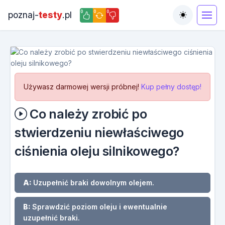
0
0
0
poznaj-
testy
.pl
Toggle the
Używasz darmowej wersji próbnej!
Kup pełny dostęp!
Co należy zrobić po
stwierdzeniu niewłaściwego
ciśnienia oleju silnikowego?
A:
Uzupełnić braki dowolnym olejem.
B:
Sprawdzić poziom oleju i ewentualnie
uzupełnić braki.