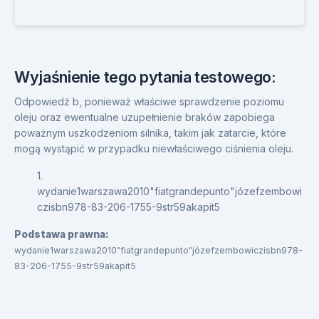
Wyjaśnienie tego pytania testowego:
Odpowiedź b, ponieważ właściwe sprawdzenie poziomu
oleju oraz ewentualne uzupełnienie braków zapobiega
poważnym uszkodzeniom silnika, takim jak zatarcie, które
mogą wystąpić w przypadku niewłaściwego ciśnienia oleju.
1.
wydanie1warszawa2010"fiatgrandepunto"józefzembowi
czisbn978-83-206-1755-9str59akapit5
Podstawa prawna:
wydanie1warszawa2010"fiatgrandepunto"józefzembowiczisbn978-
83-206-1755-9str59akapit5