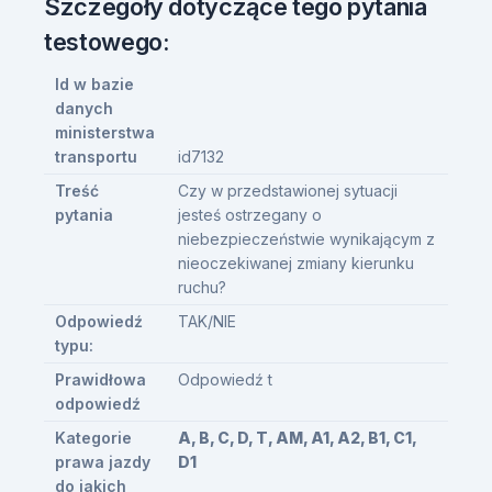
Szczegóły dotyczące tego pytania
testowego:
Id w bazie
danych
ministerstwa
transportu
id7132
Treść
Czy w przedstawionej sytuacji
pytania
jesteś ostrzegany o
niebezpieczeństwie wynikającym z
nieoczekiwanej zmiany kierunku
ruchu?
Odpowiedź
TAK/NIE
typu:
Prawidłowa
Odpowiedź t
odpowiedź
Kategorie
A, B, C, D, T, AM, A1, A2, B1, C1,
prawa jazdy
D1
do jakich