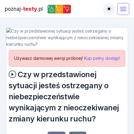
0
0
0
poznaj-
testy
.pl
Toggle the
Używasz darmowej wersji próbnej!
Kup pełny dostęp!
Czy w przedstawionej
sytuacji jesteś ostrzegany o
niebezpieczeństwie
wynikającym z nieoczekiwanej
zmiany kierunku ruchu?