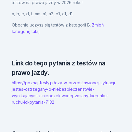
testów na prawo jazdy w 2026 roku!
a,
b,
c,
d,
t,
am,
a1,
a2,
b1,
c1,
d1,
Obecnie uczysz się testów z kategorii B.
Zmień
kategorię tutaj.
Link do tego pytania z testów na
prawo jazdy.
https://poznaj-testy.pl/czy-w-przedstawionej-sytuacji-
jestes-ostrzegany-o-niebezpieczenstwie-
wynikajacym-z-nieoczekiwanej-zmiany-kierunku-
ruchu-id-pytania-7132