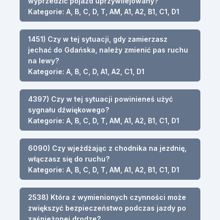
wyprzedzić pojazd uprzywilejowany?
Kategorie: A, B, C, D, T, AM, A1, A2, B1, C1, D1
1451) Czy w tej sytuacji, gdy zamierzasz
jechać do Gdańska, należy zmienić pas ruchu
na lewy?
Kategorie: A, B, C, D, A1, A2, C1, D1
4397) Czy w tej sytuacji powinieneś użyć
sygnału dźwiękowego?
Kategorie: A, B, C, D, T, AM, A1, A2, B1, C1, D1
6090) Czy wjeżdżając z chodnika na jezdnię,
włączasz się do ruchu?
Kategorie: A, B, C, D, T, AM, A1, A2, B1, C1, D1
2538) Która z wymienionych czynności może
zwiększyć bezpieczeństwo podczas jazdy po
zaśnieżonej drodze?