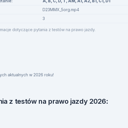
ytanie:
A, B, C, D, T, AM, A1, A2, B1, C1, D1
D23MMX_5org.mp4
3
macje dotyczące pytania z testów na prawo jazdy.
ych aktualnych w 2026 roku!
ia z testów na prawo jazdy 2026: