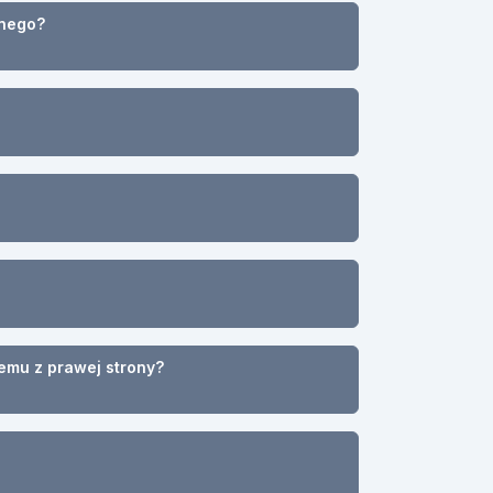
anego?
emu z prawej strony?