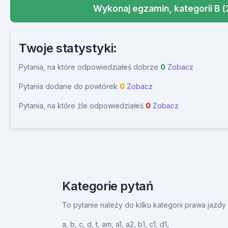
Wykonaj egzamin, kategorii B (
Twoje statystyki:
Pytania, na które odpowiedziałeś dobrze
0
Zobacz
Pytania dodane do powtórek
0
Zobacz
Pytania, na które źle odpowiedziałeś
0
Zobacz
Kategorie pytań
To pytanie należy do kilku kategorii prawa jazd
a,
b,
c,
d,
t,
am,
a1,
a2,
b1,
c1,
d1,