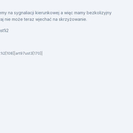
my na sygnaliacji kierunkowej a więc mamy bezkolizyjny
aj nie może teraz wjechać na skrzyżowanie.
st1i2
t1i2[108]|art97ust3[170]|