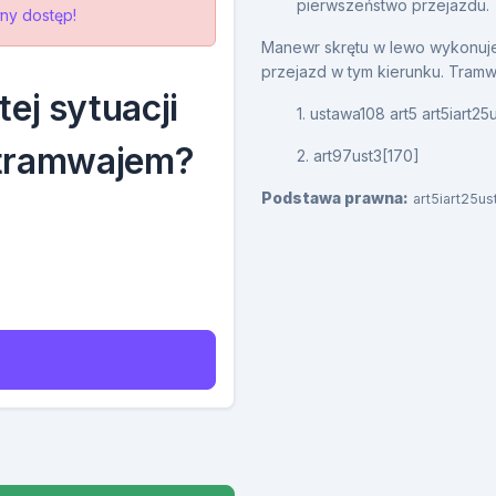
pierwszeństwo przejazdu.
ny dostęp!
Manewr skrętu w lewo wykonuje
przejazd w tym kierunku. Tramw
ej sytuacji
1. ustawa108 art5 art5iart25u
 tramwajem?
2. art97ust3[170]
Podstawa prawna:
art5iart25us