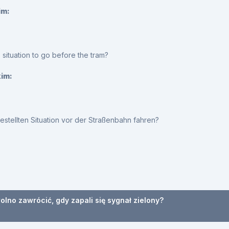
im:
s situation to go before the tram?
kim:
gestellten Situation vor der Straßenbahn fahren?
lno zawrócić, gdy zapali się sygnał zielony?