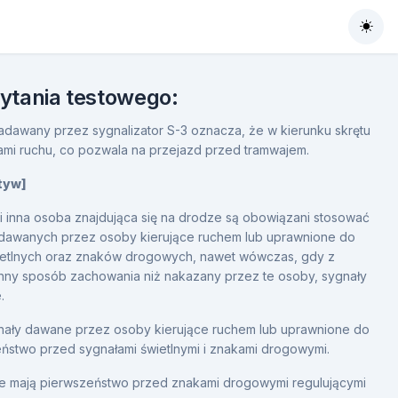
Togg
pytania testowego:
adawany przez sygnalizator S-3 oznacza, że w kierunku skrętu
ikami ruchu, co pozwala na przejazd przed tramwajem.
ktyw]
 i inna osoba znajdująca się na drodze są obowiązani stosować
 dawanych przez osoby kierujące ruchem lub uprawnione do
wietlnych oraz znaków drogowych, nawet wówczas, gdy z
nny sposób zachowania niż nakazany przez te osoby, sygnały
.
gnały dawane przez osoby kierujące ruchem lub uprawnione do
eństwo przed sygnałami świetlnymi i znakami drogowymi.
ne mają pierwszeństwo przed znakami drogowymi regulującymi