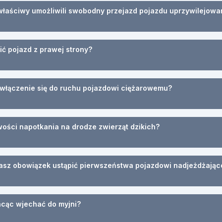
właściwy umożliwili swobodny przejazd pojazdu uprzywilejow
ić pojazd z prawej strony?
ć włączenie się do ruchu pojazdowi ciężarowemu?
ości napotkania na drodze zwierząt dzikich?
asz obowiązek ustąpić pierwszeństwa pojazdowi nadjeżdżając
chcąc wjechać do myjni?