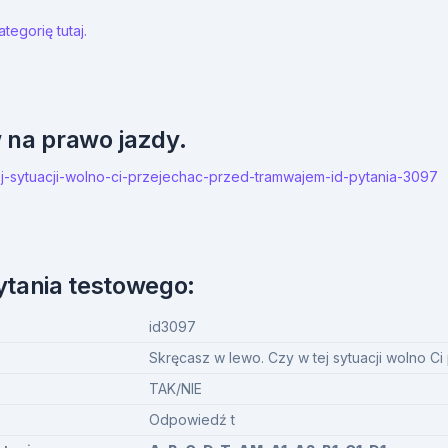
tegorię tutaj.
w na prawo jazdy.
tej-sytuacji-wolno-ci-przejechac-przed-tramwajem-id-pytania-3097
ytania testowego:
id3097
Skręcasz w lewo. Czy w tej sytuacji wolno C
TAK/NIE
Odpowiedź t