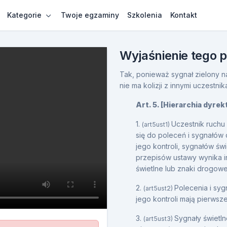
Kategorie
Twoje egzaminy
Szkolenia
Kontakt
Wyjaśnienie tego 
Tak, ponieważ sygnał zielony n
nie ma kolizji z innymi uczestn
Art. 5. [Hierarchia dyre
1.
Uczestnik ruchu
(art5ust1)
się do poleceń i sygnałów
jego kontroli, sygnałów ś
przepisów ustawy wynika i
świetlne lub znaki drogowe
2.
Polecenia i sy
(art5ust2)
jego kontroli mają pierwsz
3.
Sygnały świetl
(art5ust3)