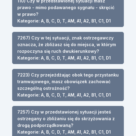
110) Czy w przedstawionej sytuacji masz
prawo - mimo podawanego sygnału - skręcić
w prawo?
Kategorie: A, B, C, D, T, AM, A1, A2, B1, C1, D1
7267) Czy w tej sytuacji, znak ostrzegawczy
oznacza, że zbliżasz się do miejsca, w którym
rozpoczyna się ruch dwukierunkowy?
Kategorie: A, B, C, D, T, AM, A1, A2, B1, C1, D1
7223) Czy przejeżdżając obok tego przystanku
tramwajowego, masz obowiązek zachować
szczególną ostrożność?
Kategorie: A, B, C, D, T, AM, A1, A2, B1, C1, D1
7257) Czy w przedstawionej sytuacji jesteś
ostrzegany o zbliżaniu się do skrzyżowania z
drogą podporządkowaną?
Kategorie: A, B, C, D, T, AM, A1, A2, B1, C1, D1