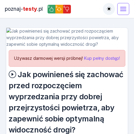
0
0
0
poznaj-
testy
.pl
Toggle the
Używasz darmowej wersji próbnej!
Kup pełny dostęp!
Jak powinieneś się zachować
przed rozpoczęciem
wyprzedzania przy dobrej
przejrzystości powietrza, aby
zapewnić sobie optymalną
widoczność drogi?