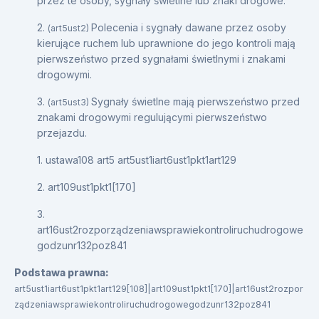
przez te osoby, sygnały świetlne lub znaki drogowe.
2.
Polecenia i sygnały dawane przez osoby
(art5ust2)
kierujące ruchem lub uprawnione do jego kontroli mają
pierwszeństwo przed sygnałami świetlnymi i znakami
drogowymi.
3.
Sygnały świetlne mają pierwszeństwo przed
(art5ust3)
znakami drogowymi regulującymi pierwszeństwo
przejazdu.
1. ustawa108 art5 art5ust1iart6ust1pkt1art129
2. art109ust1pkt1[170]
3.
art16ust2rozporządzeniawsprawiekontroliruchudrogowe
godzunr132poz841
Podstawa prawna:
art5ust1iart6ust1pkt1art129[108]|art109ust1pkt1[170]|art16ust2rozpor
ządzeniawsprawiekontroliruchudrogowegodzunr132poz841