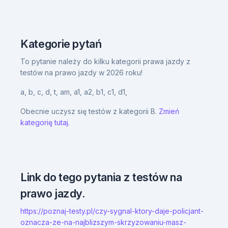
Kategorie pytań
To pytanie należy do kilku kategorii prawa jazdy z
testów na prawo jazdy w 2026 roku!
a,
b,
c,
d,
t,
am,
a1,
a2,
b1,
c1,
d1,
Obecnie uczysz się testów z kategorii B.
Zmień
kategorię tutaj.
Link do tego pytania z testów na
prawo jazdy.
https://poznaj-testy.pl/czy-sygnal-ktory-daje-policjant-
oznacza-ze-na-najblizszym-skrzyzowaniu-masz-