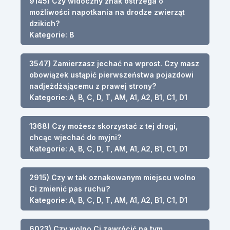
9145) Czy widoczny znak ostrzega o
możliwości napotkania na drodze zwierząt
dzikich?
Kategorie: B
3547) Zamierzasz jechać na wprost. Czy masz
obowiązek ustąpić pierwszeństwa pojazdowi
nadjeżdżającemu z prawej strony?
Kategorie: A, B, C, D, T, AM, A1, A2, B1, C1, D1
1368) Czy możesz skorzystać z tej drogi,
chcąc wjechać do myjni?
Kategorie: A, B, C, D, T, AM, A1, A2, B1, C1, D1
2915) Czy w tak oznakowanym miejscu wolno
Ci zmienić pas ruchu?
Kategorie: A, B, C, D, T, AM, A1, A2, B1, C1, D1
6023) Czy wolno Ci zawrócić na tym