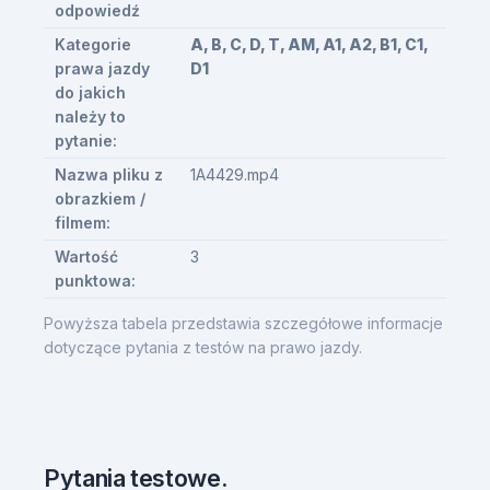
odpowiedź
Kategorie
A, B, C, D, T, AM, A1, A2, B1, C1,
prawa jazdy
D1
do jakich
należy to
pytanie:
Nazwa pliku z
1A4429.mp4
obrazkiem /
filmem:
Wartość
3
punktowa:
Powyższa tabela przedstawia szczegółowe informacje
dotyczące pytania z testów na prawo jazdy.
Pytania testowe.