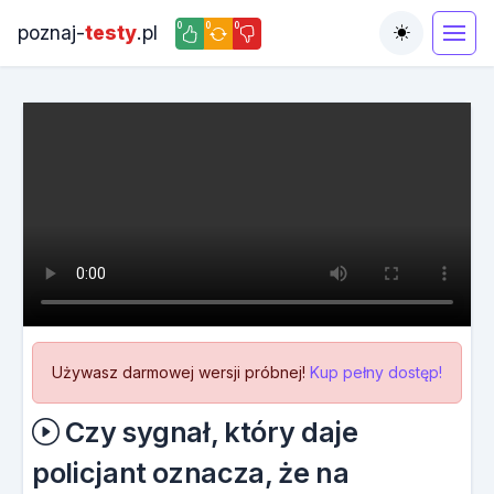
0
0
0
poznaj-
testy
.pl
Toggle the
Używasz darmowej wersji próbnej!
Kup pełny dostęp!
Czy sygnał, który daje
policjant oznacza, że na