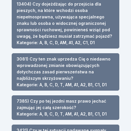
13404) Czy dojeżdżając do przejścia dla
pieszych, na które wchodzi osoba
niepełnosprawna, używająca specjalnego
znaku lub osoba o widocznej ograniczonej
sprawności ruchowej, powinieneś wziąć pod
uwagę, że będziesz musiał zatrzymać pojazd?
Kategorie: A, B, C, D, AM, A1, A2, C1, D1
3081) Czy ten znak uprzedza Cię o niedawno
wprowadzonej zmianie obowiązujących
dotychczas zasad pierwszeństwa na
najbliższym skrzyżowaniu?
Kategorie: A, B, C, D, T, AM, A1, A2, B1, C1, D1
7385) Czy po tej jezdni masz prawo jechać
zajmując jej całą szerokość?
Kategorie: A, B, C, D, T, AM, A1, A2, B1, C1, D1
3431) Czy w tej sytuacji nadawane sygnały