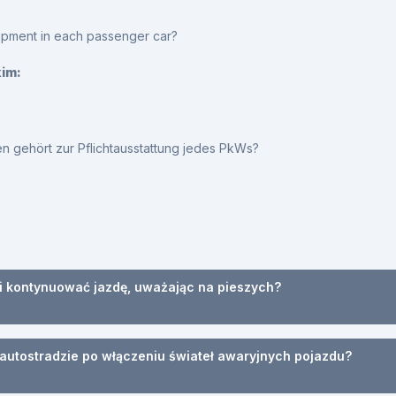
ipment in each passenger car?
kim:
gehört zur Pflichtausstattung jedes PkWs?
li kontynuować jazdę, uważając na pieszych?
utostradzie po włączeniu świateł awaryjnych pojazdu?