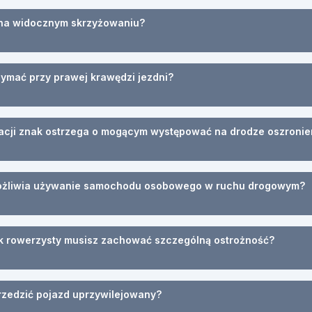
ć na widocznym skrzyżowaniu?
rzymać przy prawej krawędzi jezdni?
cji znak ostrzega o mogącym występować na drodze oszronieni
emożliwia używanie samochodu osobowego w ruchu drogowym?
bok rowerzysty musisz zachować szczególną ostrożność?
rzedzić pojazd uprzywilejowany?