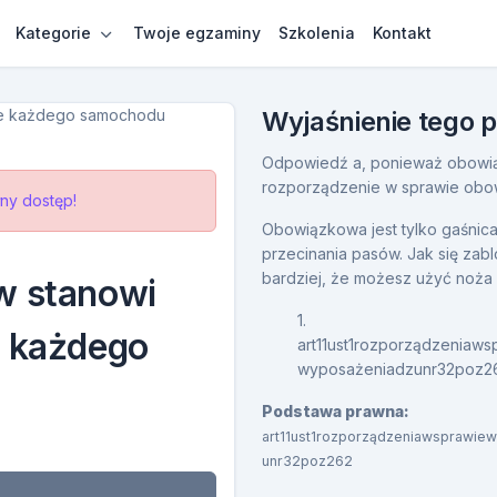
Kategorie
Twoje egzaminy
Szkolenia
Kontakt
Wyjaśnienie tego 
Odpowiedź a, ponieważ obowią
rozporządzenie w sprawie ob
ny dostęp!
Obowiązkowa jest tylko gaśnica
przecinania pasów. Jak się zab
bardziej, że możesz użyć noża
w stanowi
1.
 każdego
art11ust1rozporządzenia
wyposażeniadzunr32poz2
Podstawa prawna:
art11ust1rozporządzeniawsprawi
unr32poz262