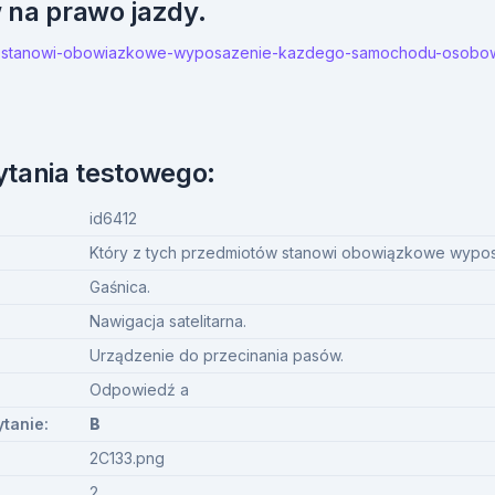
w na prawo jazdy.
otow-stanowi-obowiazkowe-wyposazenie-kazdego-samochodu-osobo
ytania testowego:
id6412
Który z tych przedmiotów stanowi obowiązkowe wy
Gaśnica.
Nawigacja satelitarna.
Urządzenie do przecinania pasów.
Odpowiedź a
ytanie:
B
2C133.png
2