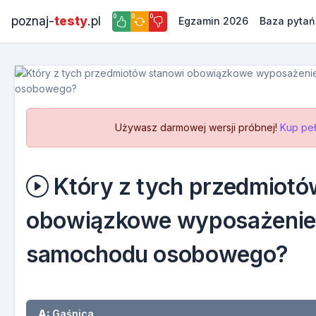
0
0
0
poznaj-
testy
.pl
Egzamin 2026
Baza pytań
Używasz darmowej wersji próbnej!
Kup peł
Który z tych przedmiotó
obowiązkowe wyposażenie
samochodu osobowego?
A:
Gaśnica.