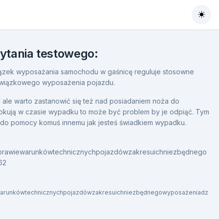
Togg
pytania testowego:
zek wyposażania samochodu w gaśnicę reguluje stosowne
owiązkowego wyposażenia pojazdu.
 ale warto zastanowić się też nad posiadaniem noża do
lokują w czasie wypadku to może być problem by je odpiąć. Tym
 do pomocy komuś innemu jak jesteś świadkiem wypadku.
wsprawiewarunkówtechnicznychpojazdówzakresuichniezbędnego
62
ewarunkówtechnicznychpojazdówzakresuichniezbędnegowyposażeniadz