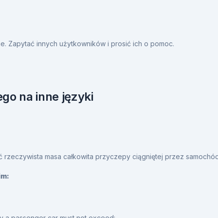
. Zapytać innych użytkowników i prosić ich o pomoc.
go na inne języki
yć rzeczywista masa całkowita przyczepy ciągniętej przez samoch
im:
 by a passenger car must not exceed: