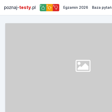
0
0
0
poznaj-
testy
.pl
Egzamin 2026
Baza pytań