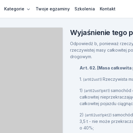
Kategorie
Twoje egzaminy
Szkolenia
Kontakt
Wyjaśnienie tego 
Odpowiedź b, ponieważ rzeczy
rzeczywistej masy całkowitej po
drogowym.
Art. 62. [Masa całkowita
1.
Rzeczywista ma
(art62ust1)
1)
samochód 
(art62ust1pkt1)
całkowitej nieprzekraczają
całkowitej pojazdu ciągną
2)
samochód 
(art62ust1pkt2)
3,5 t - nie może przekrac
o 40%;