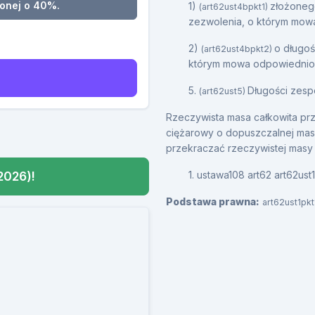
onej o 40%.
1)
złożonego
(art62ust4bpkt1)
zezwolenia, o którym mowa
2)
o długoś
(art62ust4bpkt2)
którym mowa odpowiednio w
5.
Długości zesp
(art62ust5)
Rzeczywista masa całkowita p
ciężarowy o dopuszczalnej masie
przekraczać rzeczywistej masy 
2026)!
1. ustawa108 art62 art62ust
Podstawa prawna:
art62ust1pkt