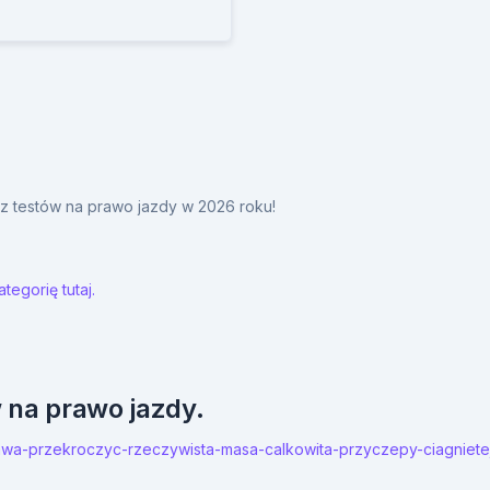
y z testów na prawo jazdy w 2026 roku!
tegorię tutaj.
w na prawo jazdy.
a-prawa-przekroczyc-rzeczywista-masa-calkowita-przyczepy-ciagni