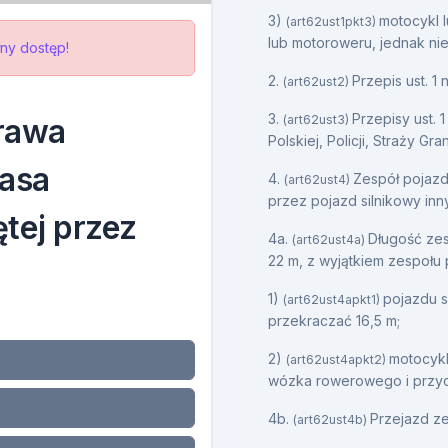
3)
motocykl 
(art62ust1pkt3)
lub motoroweru, jednak ni
ny dostęp!
2.
Przepis ust. 1
(art62ust2)
3.
Przepisy ust. 
prawa
(art62ust3)
Polskiej, Policji, Straży 
masa
4.
Zespół pojazd
(art62ust4)
przez pojazd silnikowy inn
tej przez
4a.
Długość zes
(art62ust4a)
22 m, z wyjątkiem zespołu
1)
pojazdu 
(art62ust4apkt1)
przekraczać 16,5 m;
2)
motocykl
(art62ust4apkt2)
wózka rowerowego i przyc
4b.
Przejazd z
(art62ust4b)