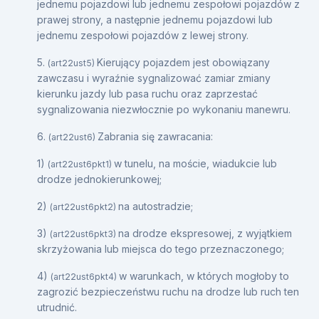
jednemu pojazdowi lub jednemu zespołowi pojazdów z
prawej strony, a następnie jednemu pojazdowi lub
jednemu zespołowi pojazdów z lewej strony.
5.
Kierujący pojazdem jest obowiązany
(art22ust5)
zawczasu i wyraźnie sygnalizować zamiar zmiany
kierunku jazdy lub pasa ruchu oraz zaprzestać
sygnalizowania niezwłocznie po wykonaniu manewru.
6.
Zabrania się zawracania:
(art22ust6)
1)
w tunelu, na moście, wiadukcie lub
(art22ust6pkt1)
drodze jednokierunkowej;
2)
na autostradzie;
(art22ust6pkt2)
3)
na drodze ekspresowej, z wyjątkiem
(art22ust6pkt3)
skrzyżowania lub miejsca do tego przeznaczonego;
4)
w warunkach, w których mogłoby to
(art22ust6pkt4)
zagrozić bezpieczeństwu ruchu na drodze lub ruch ten
utrudnić.