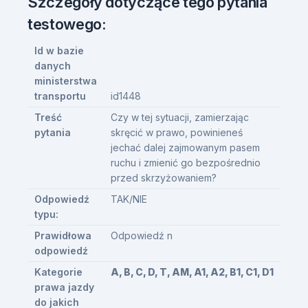
Szczegóły dotyczące tego pytania
testowego:
Id w bazie
danych
ministerstwa
transportu
id1448
Treść
Czy w tej sytuacji, zamierzając
pytania
skręcić w prawo, powinieneś
jechać dalej zajmowanym pasem
ruchu i zmienić go bezpośrednio
przed skrzyżowaniem?
Odpowiedź
TAK/NIE
typu:
Prawidłowa
Odpowiedź n
odpowiedź
Kategorie
A, B, C, D, T, AM, A1, A2, B1, C1, D1
prawa jazdy
do jakich