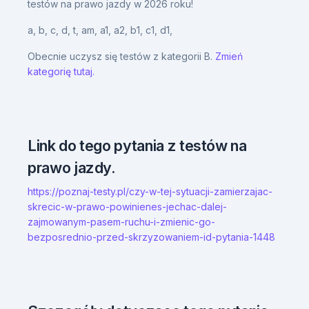
testów na prawo jazdy w 2026 roku!
a,
b,
c,
d,
t,
am,
a1,
a2,
b1,
c1,
d1,
Obecnie uczysz się testów z kategorii B.
Zmień
kategorię tutaj.
Link do tego pytania z testów na
prawo jazdy.
https://poznaj-testy.pl/czy-w-tej-sytuacji-zamierzajac-
skrecic-w-prawo-powinienes-jechac-dalej-
zajmowanym-pasem-ruchu-i-zmienic-go-
bezposrednio-przed-skrzyzowaniem-id-pytania-1448