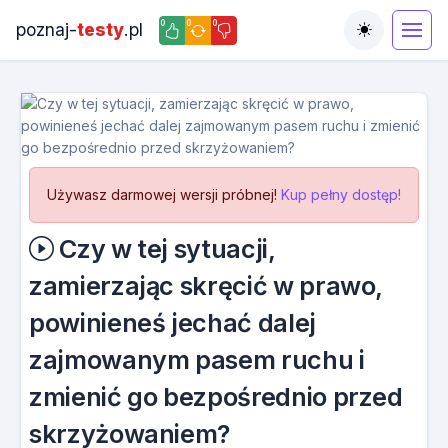
0
0
0
poznaj-
testy
.pl
Toggle the
Używasz darmowej wersji próbnej!
Kup pełny dostęp!
Czy w tej sytuacji,
zamierzając skręcić w prawo,
powinieneś jechać dalej
zajmowanym pasem ruchu i
zmienić go bezpośrednio przed
skrzyżowaniem?