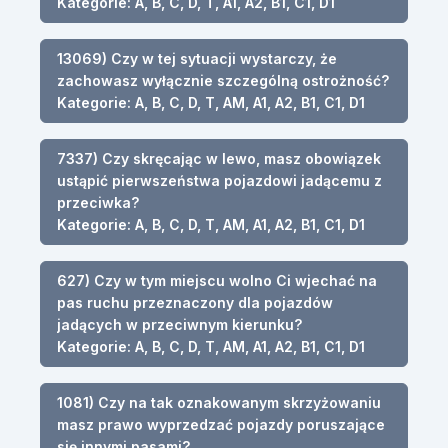
Kategorie: A, B, C, D, T, A1, A2, B1, C1, D1
13069) Czy w tej sytuacji wystarczy, że
zachowasz wyłącznie szczególną ostrożność?
Kategorie: A, B, C, D, T, AM, A1, A2, B1, C1, D1
7337) Czy skręcając w lewo, masz obowiązek
ustąpić pierwszeństwa pojazdowi jadącemu z
przeciwka?
Kategorie: A, B, C, D, T, AM, A1, A2, B1, C1, D1
627) Czy w tym miejscu wolno Ci wjechać na
pas ruchu przeznaczony dla pojazdów
jadących w przeciwnym kierunku?
Kategorie: A, B, C, D, T, AM, A1, A2, B1, C1, D1
1081) Czy na tak oznakowanym skrzyżowaniu
masz prawo wyprzedzać pojazdy poruszające
się innymi pasami?