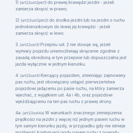
1)
do prawej krawędzi jezdni - jeżeli
(art22ust2pkt1)
zamierza skręcić w prawo;
2)
do środka jezdni lub na jezdni o ruchu
(art22ust2pkt2)
jednokierunkowym do lewej jej krawędzi - jeżeli
zamierza skręcić w lewo.
3.
Przepisu ust. 2 nie stosuje się, jeżeli
(art22ust3)
wymiary pojazdu uniemożliwiają skręcenie zgodnie z
zasadą określoną w tym przepisie lub dopuszczalna jest
jazda wyłącznie w jednym kierunku.
4.
Kierujący pojazdem, zmieniając zajmowany
(art22ust4)
pas ruchu, jest obowiązany ustąpić pierwszeństwa
pojazdowi jadącemu po pasie ruchu, na który zamierza
wjechać, z wyjątkiem ust. 4a i 4b, oraz pojazdowi
wjeżdżającemu na ten pas ruchu z prawej strony.
4a.
W warunkach znacznego zmniejszenia
(art22ust4a)
prędkości na jezdni z więcej niż jednym pasem ruchu w
tym samym kierunku jazdy, w przypadku gdy nie istnieje
możliwość kontynuacji jazdy pasem ruchu z powodu