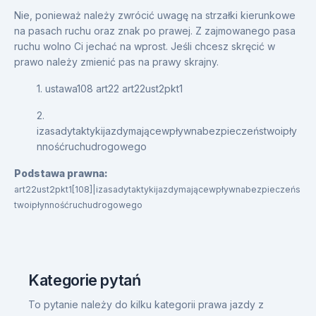
Nie, ponieważ należy zwrócić uwagę na strzałki kierunkowe
na pasach ruchu oraz znak po prawej. Z zajmowanego pasa
ruchu wolno Ci jechać na wprost. Jeśli chcesz skręcić w
prawo należy zmienić pas na prawy skrajny.
1. ustawa108 art22 art22ust2pkt1
2.
izasadytaktykijazdymającewpływnabezpieczeństwoipły
nnośćruchudrogowego
Podstawa prawna:
art22ust2pkt1[108]|izasadytaktykijazdymającewpływnabezpieczeńs
twoipłynnośćruchudrogowego
Kategorie pytań
To pytanie należy do kilku kategorii prawa jazdy z