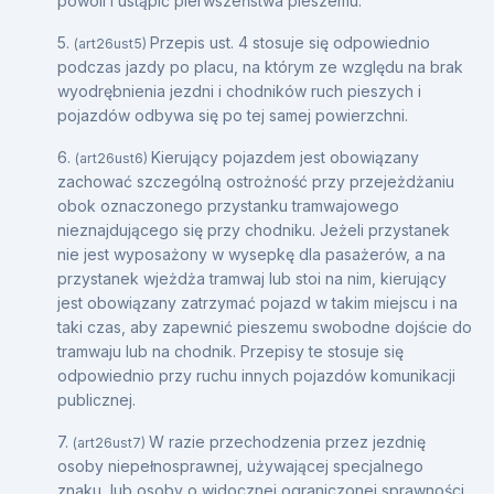
powoli i ustąpić pierwszeństwa pieszemu.
5.
Przepis ust. 4 stosuje się odpowiednio
(art26ust5)
podczas jazdy po placu, na którym ze względu na brak
wyodrębnienia jezdni i chodników ruch pieszych i
pojazdów odbywa się po tej samej powierzchni.
6.
Kierujący pojazdem jest obowiązany
(art26ust6)
zachować szczególną ostrożność przy przejeżdżaniu
obok oznaczonego przystanku tramwajowego
nieznajdującego się przy chodniku. Jeżeli przystanek
nie jest wyposażony w wysepkę dla pasażerów, a na
przystanek wjeżdża tramwaj lub stoi na nim, kierujący
jest obowiązany zatrzymać pojazd w takim miejscu i na
taki czas, aby zapewnić pieszemu swobodne dojście do
tramwaju lub na chodnik. Przepisy te stosuje się
odpowiednio przy ruchu innych pojazdów komunikacji
publicznej.
7.
W razie przechodzenia przez jezdnię
(art26ust7)
osoby niepełnosprawnej, używającej specjalnego
znaku, lub osoby o widocznej ograniczonej sprawności