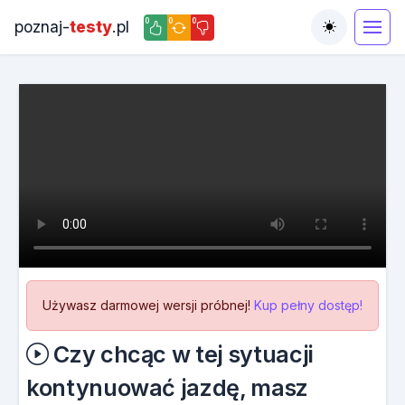
0
0
0
poznaj-
testy
.pl
Toggle the
Używasz darmowej wersji próbnej!
Kup pełny dostęp!
Czy chcąc w tej sytuacji
kontynuować jazdę, masz