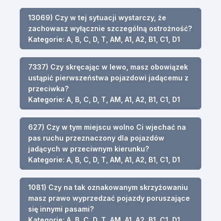
13069) Czy w tej sytuacji wystarczy, że
zachowasz wyłącznie szczególną ostrożność?
Kategorie: A, B, C, D, T, AM, A1, A2, B1, C1, D1
7337) Czy skręcając w lewo, masz obowiązek
ustąpić pierwszeństwa pojazdowi jadącemu z
przeciwka?
Kategorie: A, B, C, D, T, AM, A1, A2, B1, C1, D1
627) Czy w tym miejscu wolno Ci wjechać na
pas ruchu przeznaczony dla pojazdów
jadących w przeciwnym kierunku?
Kategorie: A, B, C, D, T, AM, A1, A2, B1, C1, D1
1081) Czy na tak oznakowanym skrzyżowaniu
masz prawo wyprzedzać pojazdy poruszające
się innymi pasami?
Kategorie: A, B, C, D, T, AM, A1, A2, B1, C1, D1