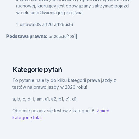
ruchowej, kierujący jest obowiązany zatrzymać pojazd
w celu umożliwienia jej przejścia.
1. ustawa108 art26 art26ust6
Podstawa prawna:
art26ust6[108]|
Kategorie pytań
To pytanie należy do kilku kategorii prawa jazdy z
testów na prawo jazdy w 2026 roku!
a,
b,
c,
d,
t,
am,
a1,
a2,
b1,
c1,
d1,
Obecnie uczysz się testów z kategorii B.
Zmień
kategorię tutaj.