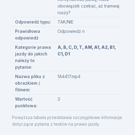
obowiązek czekać, aż tramwaj
ruszy?
Odpowiedź typu:
TAK/NIE
Prawidłowa
Odpowiedź n
odpowiedź
Kategorie prawa
A, B, C, D, T, AM, A1, A2, B1,
jazdy do jakich
C1, D1
należy to
pytanie:
Nazwa pliku z
1A4417.mp4
obrazkiem /
filmem:
Wartość
3
punktowa:
Powyższa tabela przedstawia szczegółowe informacje
dotyczące pytania z testów na prawo jazdy.