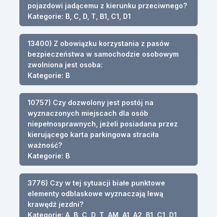
pojazdowi jadącemu z kierunku przeciwnego?
Kategorie: B, C, D, T, B1, C1, D1
13400) Z obowiązku korzystania z pasów
bezpieczeństwa w samochodzie osobowym
zwolniona jest osoba:
Kategorie: B
10757) Czy dozwolony jest postój na
wyznaczonych miejscach dla osób
niepełnosprawnych, jeżeli posiadana przez
kierującego karta parkingowa straciła
ważność?
Kategorie: B
3776) Czy w tej sytuacji białe punktowe
elementy odblaskowe wyznaczają lewą
krawędź jezdni?
Kategorie: A, B, C, D, T, AM, A1, A2, B1, C1, D1