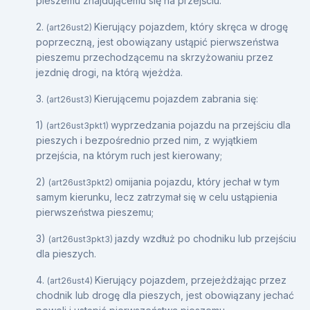
pieszemu znajdującemu się na przejściu.
2.
Kierujący pojazdem, który skręca w drogę
(art26ust2)
poprzeczną, jest obowiązany ustąpić pierwszeństwa
pieszemu przechodzącemu na skrzyżowaniu przez
jezdnię drogi, na którą wjeżdża.
3.
Kierującemu pojazdem zabrania się:
(art26ust3)
1)
wyprzedzania pojazdu na przejściu dla
(art26ust3pkt1)
pieszych i bezpośrednio przed nim, z wyjątkiem
przejścia, na którym ruch jest kierowany;
2)
omijania pojazdu, który jechał w tym
(art26ust3pkt2)
samym kierunku, lecz zatrzymał się w celu ustąpienia
pierwszeństwa pieszemu;
3)
jazdy wzdłuż po chodniku lub przejściu
(art26ust3pkt3)
dla pieszych.
4.
Kierujący pojazdem, przejeżdżając przez
(art26ust4)
chodnik lub drogę dla pieszych, jest obowiązany jechać