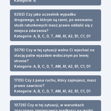
Kategorie: B
6292) Czy jako uczestnik wypadku
drogowego, w którym są ranni, po wezwaniu
służb ratunkowych masz prawo oddalić się z
miejsca zdarzenia?
Kategorie: A, B, C, D, T, AM, A1, A2, B1, C1, D1
3076) Czy w tej sytuacji wolno Ci wjechać na
stację paliw wjazdem widocznym po lewej
stronie?
Kategorie: A, B, C, D, T, AM, A1, A2, B1, C1, D1
1705) Czy z pasa ruchu, który zajmujesz, masz
prawo zawrócić?
Kategorie: A, B, C, D, T, AM, A1, A2, B1, C1, D1
10726) Czy w tej sytuacji, w warunkach
znacznego zmniejszenia prędkości na jezdni,