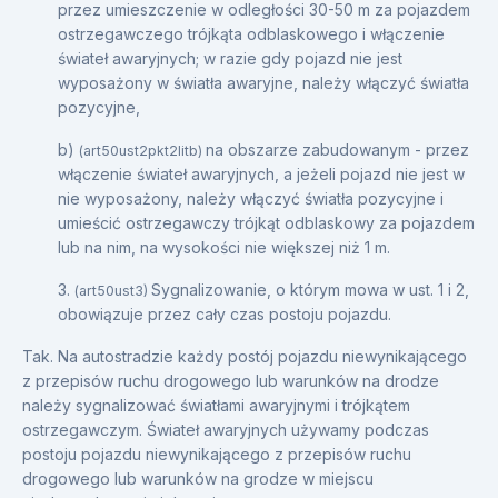
przez umieszczenie w odległości 30-50 m za pojazdem
ostrzegawczego trójkąta odblaskowego i włączenie
świateł awaryjnych; w razie gdy pojazd nie jest
wyposażony w światła awaryjne, należy włączyć światła
pozycyjne,
b)
na obszarze zabudowanym - przez
(art50ust2pkt2litb)
włączenie świateł awaryjnych, a jeżeli pojazd nie jest w
nie wyposażony, należy włączyć światła pozycyjne i
umieścić ostrzegawczy trójkąt odblaskowy za pojazdem
lub na nim, na wysokości nie większej niż 1 m.
3.
Sygnalizowanie, o którym mowa w ust. 1 i 2,
(art50ust3)
obowiązuje przez cały czas postoju pojazdu.
Tak. Na autostradzie każdy postój pojazdu niewynikającego
z przepisów ruchu drogowego lub warunków na drodze
należy sygnalizować światłami awaryjnymi i trójkątem
ostrzegawczym. Świateł awaryjnych używamy podczas
postoju pojazdu niewynikającego z przepisów ruchu
drogowego lub warunków na grodze w miejscu