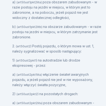
a)
poza obszarem zabudowanym - w
(art50ust1pkt2lita)
razie postoju na jezdni w miejscu, w którym jest to
zabronione, a na poboczu, jeżeli pojazd nie jest
widoczny z dostatecznej odległości,
b)
na obszarze zabudowanym - w razie
(art50ust1pkt2litb)
postoju na jezdni w miejscu, w którym zatrzymanie jest
zabronione.
2.
Postój pojazdu, o którym mowa w ust. 1,
(art50ust2)
należy sygnalizować w sposób następujący:
1)
na autostradzie lub drodze
(art50ust2pkt1)
ekspresowej - przez:
a)
włączenie świateł awaryjnych
(art50ust2pkt1lita)
pojazdu, a jeżeli pojazd nie jest w nie wyposażony,
należy włączyć światła pozycyjne,
2)
na pozostałych drogach:
(art50ust2pkt2)
a)
poza obszarem zabudowanym -
(art50ust2pkt2lita)