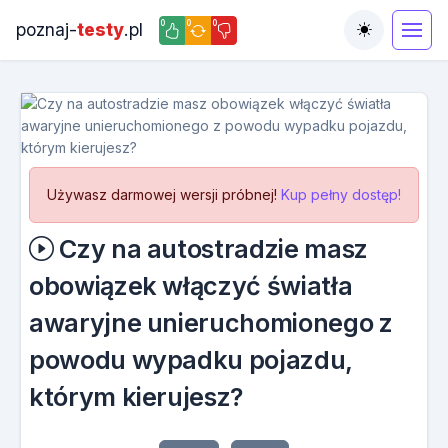
0
0
0
poznaj-
testy
.pl
Toggle the
Używasz darmowej wersji próbnej!
Kup pełny dostęp!
Czy na autostradzie masz
obowiązek włączyć światła
awaryjne unieruchomionego z
powodu wypadku pojazdu,
którym kierujesz?