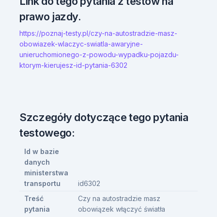
Link do tego pytania z testów na
prawo jazdy.
https://poznaj-testy.pl/czy-na-autostradzie-masz-
obowiazek-wlaczyc-swiatla-awaryjne-
unieruchomionego-z-powodu-wypadku-pojazdu-
ktorym-kierujesz-id-pytania-6302
Szczegóły dotyczące tego pytania
testowego:
Id w bazie
danych
ministerstwa
transportu
id6302
Treść
Czy na autostradzie masz
pytania
obowiązek włączyć światła