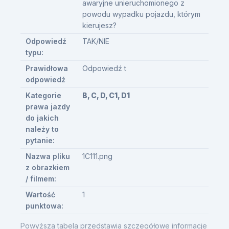
awaryjne unieruchomionego z
powodu wypadku pojazdu, którym
kierujesz?
Odpowiedź
TAK/NIE
typu:
Prawidłowa
Odpowiedź t
odpowiedź
Kategorie
B, C, D, C1, D1
prawa jazdy
do jakich
należy to
pytanie:
Nazwa pliku
1C111.png
z obrazkiem
/ filmem:
Wartość
1
punktowa:
Powyższa tabela przedstawia szczegółowe informacje