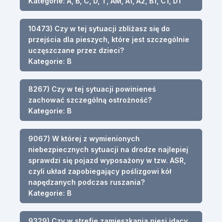
Kategorie: A, B, C, D, T, AM, A1, A2, B1, C1, D1
10473) Czy w tej sytuacji zbliżasz się do
przejścia dla pieszych, które jest szczególnie
uczęszczane przez dzieci?
Kategorie: B
8267) Czy w tej sytuacji powinieneś
zachować szczególną ostrożność?
Kategorie: B
9067) W której z wymienionych
niebezpiecznych sytuacji na drodze najlepiej
sprawdzi się pojazd wyposażony w tzw. ASR,
czyli układ zapobiegający poślizgowi kół
napędzanych podczas ruszania?
Kategorie: B
9329) Czy w strefie zamieszkania piesi idący