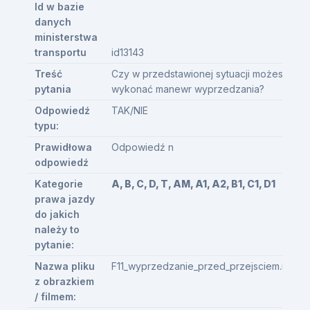
Id w bazie
danych
ministerstwa
transportu
id13143
Treść
Czy w przedstawionej sytuacji możesz
pytania
wykonać manewr wyprzedzania?
Odpowiedź
TAK/NIE
typu:
Prawidłowa
Odpowiedź n
odpowiedź
Kategorie
A, B, C, D, T, AM, A1, A2, B1, C1, D1
prawa jazdy
do jakich
należy to
pytanie:
Nazwa pliku
F11_wyprzedzanie_przed_przejsciem.mp4
z obrazkiem
/ filmem: