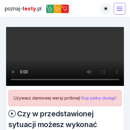
0
0
0
poznaj-
testy
.pl
Toggle the
Używasz darmowej wersji próbnej!
Kup pełny dostęp!
Czy w przedstawionej
sytuacji możesz wykonać