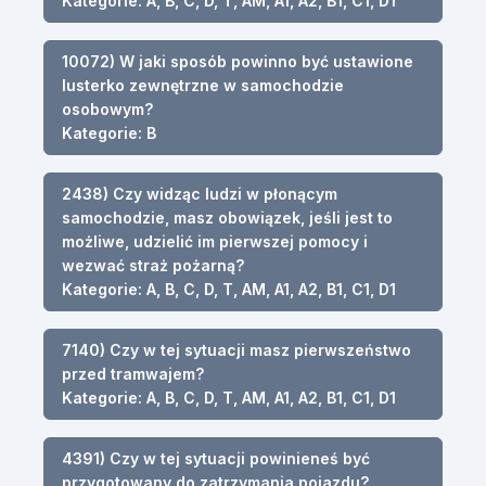
Kategorie: A, B, C, D, T, AM, A1, A2, B1, C1, D1
10072) W jaki sposób powinno być ustawione
lusterko zewnętrzne w samochodzie
osobowym?
Kategorie: B
2438) Czy widząc ludzi w płonącym
samochodzie, masz obowiązek, jeśli jest to
możliwe, udzielić im pierwszej pomocy i
wezwać straż pożarną?
Kategorie: A, B, C, D, T, AM, A1, A2, B1, C1, D1
7140) Czy w tej sytuacji masz pierwszeństwo
przed tramwajem?
Kategorie: A, B, C, D, T, AM, A1, A2, B1, C1, D1
4391) Czy w tej sytuacji powinieneś być
przygotowany do zatrzymania pojazdu?