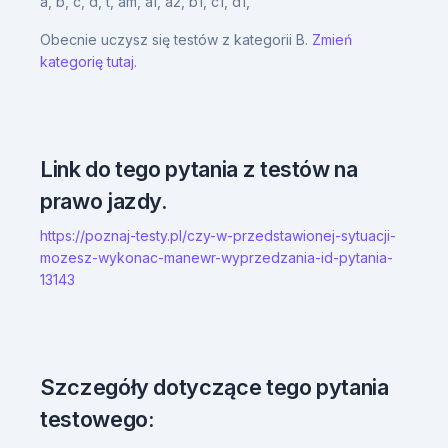
a,
b,
c,
d,
t,
am,
a1,
a2,
b1,
c1,
d1,
Obecnie uczysz się testów z kategorii B.
Zmień
kategorię tutaj.
Link do tego pytania z testów na
prawo jazdy.
https://poznaj-testy.pl/czy-w-przedstawionej-sytuacji-
mozesz-wykonac-manewr-wyprzedzania-id-pytania-
13143
Szczegóły dotyczące tego pytania
testowego: