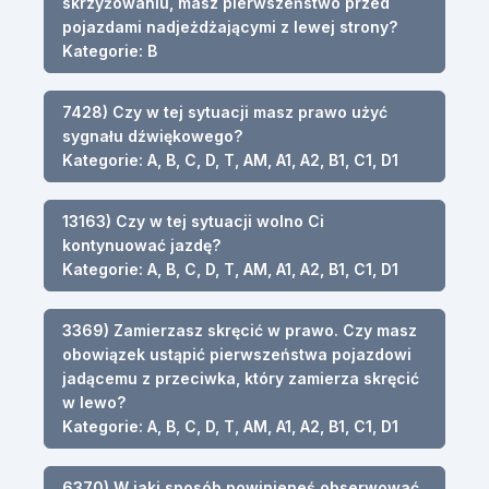
skrzyżowaniu, masz pierwszeństwo przed
pojazdami nadjeżdżającymi z lewej strony?
Kategorie: B
7428) Czy w tej sytuacji masz prawo użyć
sygnału dźwiękowego?
Kategorie: A, B, C, D, T, AM, A1, A2, B1, C1, D1
13163) Czy w tej sytuacji wolno Ci
kontynuować jazdę?
Kategorie: A, B, C, D, T, AM, A1, A2, B1, C1, D1
3369) Zamierzasz skręcić w prawo. Czy masz
obowiązek ustąpić pierwszeństwa pojazdowi
jadącemu z przeciwka, który zamierza skręcić
w lewo?
Kategorie: A, B, C, D, T, AM, A1, A2, B1, C1, D1
6370) W jaki sposób powinieneś obserwować