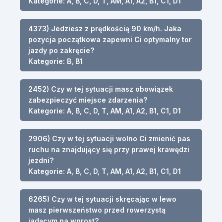
Kategorie: A, B, C, D, T, AM, A1, A2, B1, C1, D1
4373) Jedziesz z prędkością 90 km/h. Jaka
pozycja początkowa zapewni Ci optymalny tor
jazdy po zakręcie?
Kategorie: B, B1
2452) Czy w tej sytuacji masz obowiązek
zabezpieczyć miejsce zdarzenia?
Kategorie: A, B, C, D, T, AM, A1, A2, B1, C1, D1
2906) Czy w tej sytuacji wolno Ci zmienić pas
ruchu na znajdujący się przy prawej krawędzi
jezdni?
Kategorie: A, B, C, D, T, AM, A1, A2, B1, C1, D1
6265) Czy w tej sytuacji skręcając w lewo
masz pierwszeństwo przed rowerzystą
jadącym na wprost?