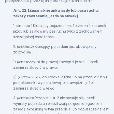
przejeżdżania przez tę linię oraz najeżdżania na nią.
Art. 22. [Zmiana kierunku jazdy lub pasa ruchu;
zakazy zawracania; jazda na suwak]
1.
Kierujący pojazdem może zmienić kierunek
(art22ust1)
jazdy lub zajmowany pas ruchu tylko z zachowaniem
szczególnej ostrożności.
2.
Kierujący pojazdem jest obowiązany
(art22ust2)
zbliżyć się:
1)
do prawej krawędzi jezdni - jeżeli
(art22ust2pkt1)
zamierza skręcić w prawo;
2)
do środka jezdni lub na jezdni o ruchu
(art22ust2pkt2)
jednokierunkowym do lewej jej krawędzi - jeżeli
zamierza skręcić w lewo.
3.
Przepisu ust. 2 nie stosuje się, jeżeli
(art22ust3)
wymiary pojazdu uniemożliwiają skręcenie zgodnie z
zasadą określoną w tym przepisie lub dopuszczalna jest