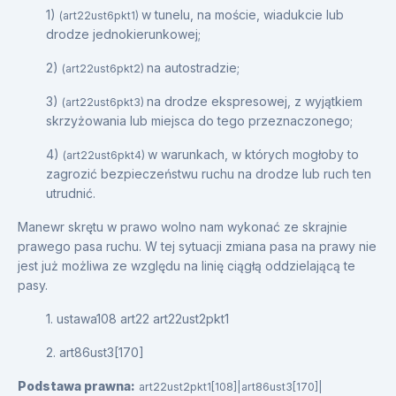
1)
w tunelu, na moście, wiadukcie lub
(art22ust6pkt1)
drodze jednokierunkowej;
2)
na autostradzie;
(art22ust6pkt2)
3)
na drodze ekspresowej, z wyjątkiem
(art22ust6pkt3)
skrzyżowania lub miejsca do tego przeznaczonego;
4)
w warunkach, w których mogłoby to
(art22ust6pkt4)
zagrozić bezpieczeństwu ruchu na drodze lub ruch ten
utrudnić.
Manewr skrętu w prawo wolno nam wykonać ze skrajnie
prawego pasa ruchu. W tej sytuacji zmiana pasa na prawy nie
jest już możliwa ze względu na linię ciągłą oddzielającą te
pasy.
1. ustawa108 art22 art22ust2pkt1
2. art86ust3[170]
Podstawa prawna:
art22ust2pkt1[108]|art86ust3[170]|