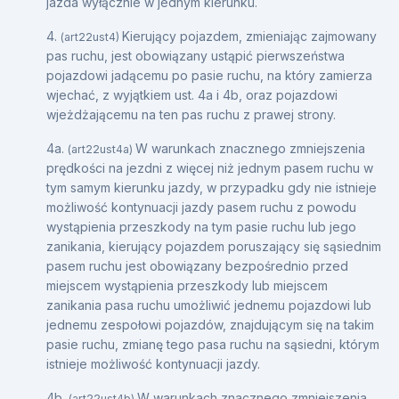
jazda wyłącznie w jednym kierunku.
4.
Kierujący pojazdem, zmieniając zajmowany
(art22ust4)
pas ruchu, jest obowiązany ustąpić pierwszeństwa
pojazdowi jadącemu po pasie ruchu, na który zamierza
wjechać, z wyjątkiem ust. 4a i 4b, oraz pojazdowi
wjeżdżającemu na ten pas ruchu z prawej strony.
4a.
W warunkach znacznego zmniejszenia
(art22ust4a)
prędkości na jezdni z więcej niż jednym pasem ruchu w
tym samym kierunku jazdy, w przypadku gdy nie istnieje
możliwość kontynuacji jazdy pasem ruchu z powodu
wystąpienia przeszkody na tym pasie ruchu lub jego
zanikania, kierujący pojazdem poruszający się sąsiednim
pasem ruchu jest obowiązany bezpośrednio przed
miejscem wystąpienia przeszkody lub miejscem
zanikania pasa ruchu umożliwić jednemu pojazdowi lub
jednemu zespołowi pojazdów, znajdującym się na takim
pasie ruchu, zmianę tego pasa ruchu na sąsiedni, którym
istnieje możliwość kontynuacji jazdy.
4b.
W warunkach znacznego zmniejszenia
(art22ust4b)