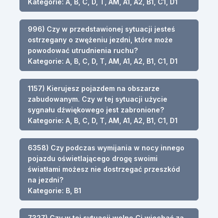
Kategorie: A, B, C, D, T, AM, A1, A2, B1, C1, D1
996) Czy w przedstawionej sytuacji jesteś
ostrzegany o zwężeniu jezdni, które może
powodować utrudnienia ruchu?
Kategorie: A, B, C, D, T, AM, A1, A2, B1, C1, D1
1157) Kierujesz pojazdem na obszarze
zabudowanym. Czy w tej sytuacji użycie
sygnału dźwiękowego jest zabronione?
Kategorie: A, B, C, D, T, AM, A1, A2, B1, C1, D1
6358) Czy podczas wymijania w nocy innego
pojazdu oświetlającego drogę swoimi
światłami możesz nie dostrzegać przeszkód
na jezdni?
Kategorie: B, B1
7327) Czy w tej sytuacji wolno Ci wjechać za