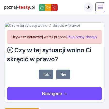
0
0
0
poznaj-
testy
.pl
Toggle the
Używasz darmowej wersji próbnej!
Kup pełny dostęp!
Czy w tej sytuacji wolno Ci
skręcić w prawo?
Tak
Nie
Następne