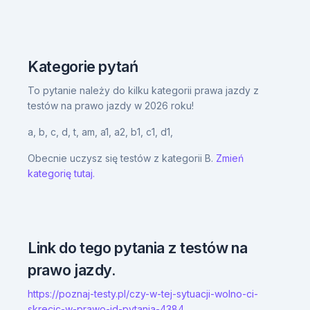
Kategorie pytań
To pytanie należy do kilku kategorii prawa jazdy z
testów na prawo jazdy w 2026 roku!
a,
b,
c,
d,
t,
am,
a1,
a2,
b1,
c1,
d1,
Obecnie uczysz się testów z kategorii B.
Zmień
kategorię tutaj.
Link do tego pytania z testów na
prawo jazdy.
https://poznaj-testy.pl/czy-w-tej-sytuacji-wolno-ci-
skrecic-w-prawo-id-pytania-4384