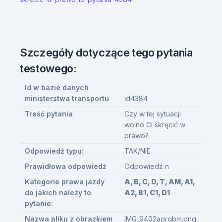
Szczegóły dotyczące tego pytania
testowego:
Id w bazie danych
ministerstwa transportu
id4384
Treść pytania
Czy w tej sytuacji
wolno Ci skręcić w
prawo?
Odpowiedź typu:
TAK/NIE
Prawidłowa odpowiedź
Odpowiedź n
Kategorie prawa jazdy
A, B, C, D, T, AM, A1,
do jakich należy to
A2, B1, C1, D1
pytanie:
Nazwa pliku z obrazkiem
IMG_9402aorgbm.png