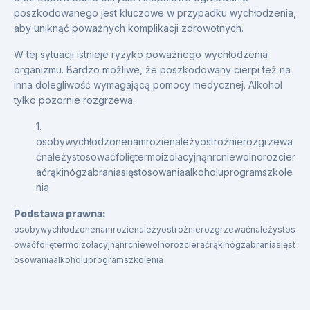
poszkodowanego jest kluczowe w przypadku wychłodzenia,
aby uniknąć poważnych komplikacji zdrowotnych.
W tej sytuacji istnieje ryzyko poważnego wychłodzenia
organizmu. Bardzo możliwe, że poszkodowany cierpi też na
inna dolegliwość wymagającą pomocy medycznej. Alkohol
tylko pozornie rozgrzewa.
1.
osobywychłodzonenamrozienależyostrożnierozgrzewa
ćnależystosowaćfoliętermoizolacyjnąnrcniewolnorozcier
aćrąkinógzabraniasięstosowaniaalkoholuprogramszkole
nia
Podstawa prawna:
osobywychłodzonenamrozienależyostrożnierozgrzewaćnależystos
owaćfoliętermoizolacyjnąnrcniewolnorozcieraćrąkinógzabraniasięst
osowaniaalkoholuprogramszkolenia