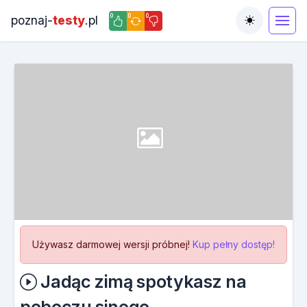
0
0
0
poznaj-
testy
.pl
Toggle the
Używasz darmowej wersji próbnej!
Kup pełny dostęp!
Jadąc zimą spotykasz na