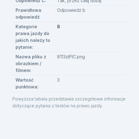
Odpowiedź C:
Tak, przez całą dobę.
Prawidłowa
Odpowiedź b
odpowiedź
Kategorie
B
prawa jazdy do
jakich należy to
pytanie:
Nazwa pliku z
8113ztPIC.png
obrazkiem /
filmem:
Wartość
3
punktowa:
Powyższa tabela przedstawia szczegółowe informacje
dotyczące pytania z testów na prawo jazdy.