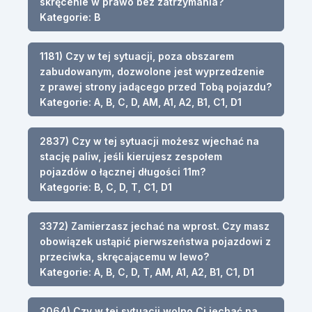
skręcenie w prawo bez zatrzymania?
Kategorie: B
1181) Czy w tej sytuacji, poza obszarem
zabudowanym, dozwolone jest wyprzedzenie
z prawej strony jadącego przed Tobą pojazdu?
Kategorie: A, B, C, D, AM, A1, A2, B1, C1, D1
2837) Czy w tej sytuacji możesz wjechać na
stację paliw, jeśli kierujesz zespołem
pojazdów o łącznej długości 11m?
Kategorie: B, C, D, T, C1, D1
3372) Zamierzasz jechać na wprost. Czy masz
obowiązek ustąpić pierwszeństwa pojazdowi z
przeciwka, skręcającemu w lewo?
Kategorie: A, B, C, D, T, AM, A1, A2, B1, C1, D1
3064) Czy w tej sytuacji wolno Ci jechać na