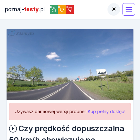
0
0
0
poznaj-
testy
.pl
Toggle the
Używasz darmowej wersji próbnej!
Kup pełny dostęp!
Czy prędkość dopuszczalna