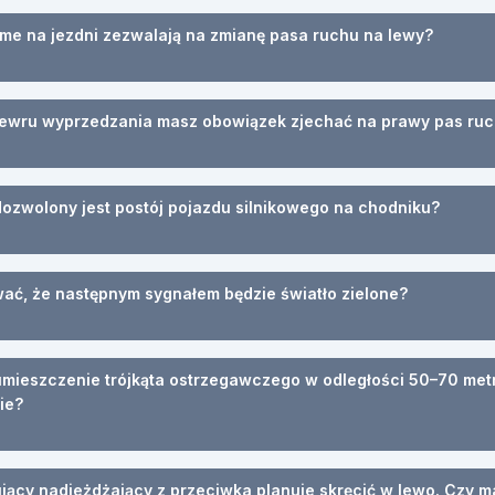
ome na jezdni zezwalają na zmianę pasa ruchu na lewy?
anewru wyprzedzania masz obowiązek zjechać na prawy pas ru
ozwolony jest postój pojazdu silnikowego na chodniku?
wać, że następnym sygnałem będzie światło zielone?
 umieszczenie trójkąta ostrzegawczego w odległości 50–70 me
ie?
ujący nadjeżdżający z przeciwka planuje skręcić w lewo. Czy 