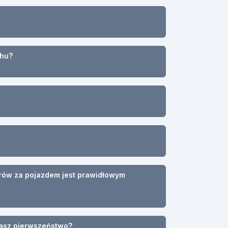
chu?
trów za pojazdem jest prawidłowym
masz pierwszeństwo?