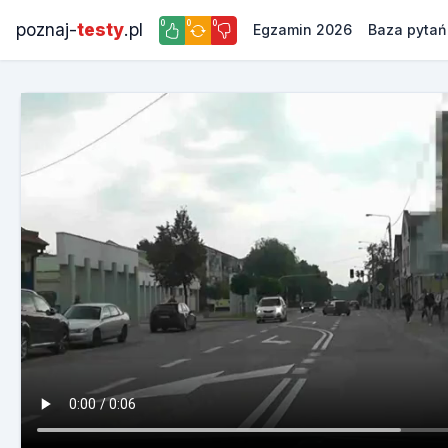
0
0
0
poznaj-
testy
.pl
Egzamin 2026
Baza pytań