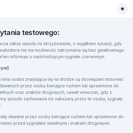
Togg
pytania testowego:
acza zakaz wjazdu na skrzyżowanie, z wyjątkiem sytuacji, gdy
ygnalizatora nie ma możliwości zatrzymania się bez gwałtownego
ł ten informuje o nadchodzącym sygnale czerwonym.
ktyw]
 i inna osoba znajdująca się na drodze są obowiązani stosować
 dawanych przez osoby kierujące ruchem lub uprawnione do
wietlnych oraz znaków drogowych, nawet wówczas, gdy z
nny sposób zachowania niż nakazany przez te osoby, sygnały
.
gnały dawane przez osoby kierujące ruchem lub uprawnione do
eństwo przed sygnałami świetlnymi i znakami drogowymi.