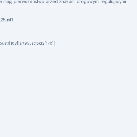
ne mają pierwszeństwo przed znakami drogowymi regulującymi
t25ust1
25ust1[108]|art95ust1pkt2[170]|