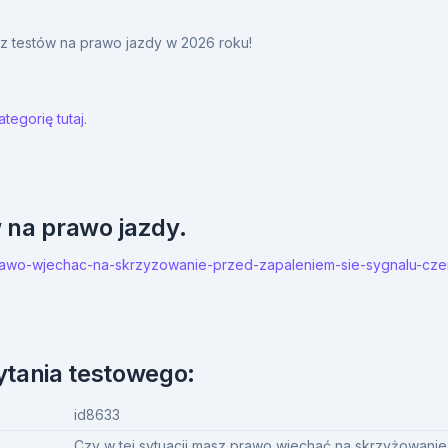
y z testów na prawo jazdy w 2026 roku!
tegorię tutaj.
w na prawo jazdy.
sz-prawo-wjechac-na-skrzyzowanie-przed-zapaleniem-sie-sygnalu-c
ytania testowego:
id8633
Czy w tej sytuacji masz prawo wjechać na skrzyżowani