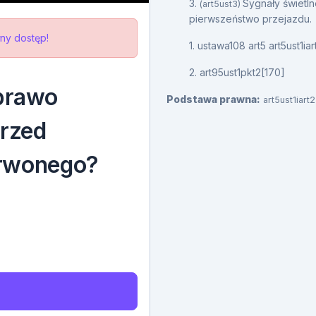
3.
Sygnały świetl
(art5ust3)
pierwszeństwo przejazdu.
ny dostęp!
1. ustawa108 art5 art5ust1iar
2. art95ust1pkt2[170]
 prawo
Podstawa prawna:
art5ust1iart
przed
erwonego?