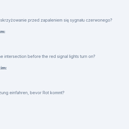
a skrzyżowanie przed zapaleniem się sygnału czerwonego?
im:
he intersection before the red signal lights turn on?
kim:
euzung einfahren, bevor Rot kommt?