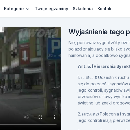
Kategorie
Twoje egzaminy
Szkolenia
Kontakt
Wyjaśnienie tego 
Nie, ponieważ sygnał żółty ozn
pojazd znajdujący się blisko s
hamowania, a dodatkowo sygna
Art. 5. [Hierarchia dyre
1.
Uczestnik ruchu
(art5ust1)
się do poleceń i sygnałów
jego kontroli, sygnałów ś
przepisów ustawy wynika i
świetlne lub znaki drogowe
2.
Polecenia i sy
(art5ust2)
jego kontroli mają pierwsz