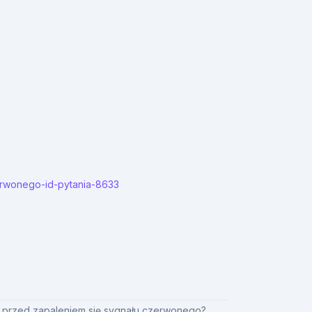
zerwonego-id-pytania-8633
e przed zapaleniem się sygnału czerwonego?