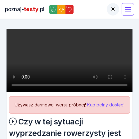
0
0
0
poznaj-
testy
.pl
Toggle the
Używasz darmowej wersji próbnej!
Kup pełny dostęp!
Czy w tej sytuacji
wyprzedzanie rowerzysty jest