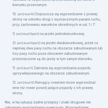
kierunku przeciwnym.
10.
Dopuszcza się wyprzedzanie z prawej
(art24ust10)
strony na odcinku drogi z wyznaczonymi pasami ruchu,
przy zachowaniu warunków określonych w ust. 1 i 7:
1)
na jezdni jednokierunkowej;
(art24ust10pkt1)
2)
na jezdni dwukierunkowej, jeżeli co
(art24ust10pkt2)
najmniej dwa pasy ruchu na obszarze zabudowanym lub
trzy pasy ruchu poza obszarem zabudowanym
przeznaczone są do jazdy w tym samym kierunku.
11.
Zabrania się wyprzedzania pojazdu
(art24ust11)
uprzywilejowanego na obszarze zabudowanym.
12.
Kierujący rowerem może wyprzedzać
(art24ust12)
inne niż rower powoli jadące pojazdy z ich prawej
strony.
Nie, w tej sytuacji żadne przepisy i znaki drogowe nie
zabraniają wyprzedzania rowerzysty. Wyprzedzanie