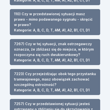
Kategorie: A, B, C, D, T, AM, A1, A2, B1, C1, D1
110) Czy w przedstawionej sytuacji masz
prawo - mimo podawanego sygnału - skręcić
w prawo?
Kategorie: A, B, C, D, T, AM, A1, A2, B1, C1, D1
7267) Czy w tej sytuacji, znak ostrzegawczy
oznacza, że zbliżasz się do miejsca, w którym
rozpoczyna się ruch dwukierunkowy?
Kategorie: A, B, C, D, T, AM, A1, A2, B1, C1, D1
7223) Czy przejeżdżając obok tego przystanku
tramwajowego, masz obowiązek zachować
szczególną ostrożność?
Kategorie: A, B, C, D, T, AM, A1, A2, B1, C1, D1
7257) Czy w przedstawionej sytuacji jesteś
ostrzegany o zbliżaniu się do skrzyżowania z