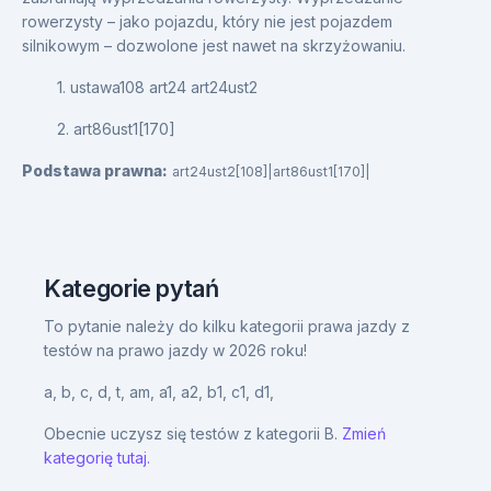
rowerzysty – jako pojazdu, który nie jest pojazdem
silnikowym – dozwolone jest nawet na skrzyżowaniu.
1. ustawa108 art24 art24ust2
2. art86ust1[170]
Podstawa prawna:
art24ust2[108]|art86ust1[170]|
Kategorie pytań
To pytanie należy do kilku kategorii prawa jazdy z
testów na prawo jazdy w 2026 roku!
a,
b,
c,
d,
t,
am,
a1,
a2,
b1,
c1,
d1,
Obecnie uczysz się testów z kategorii B.
Zmień
kategorię tutaj.