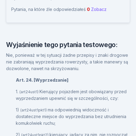
Pytania, na które źle odpowiedziałeś
0
Zobacz
Wyjaśnienie tego pytania testowego:
Nie, ponieważ w tej sytuacji żadne przepisy i znaki drogowe
nie zabraniają wyprzedzania rowerzysty, a takie manewry są
dozwolone, nawet na skrzyżowaniu.
Art. 24. [Wyprzedzanie]
1.
Kierujący pojazdem jest obowiązany przed
(art24ust1)
wyprzedzaniem upewnić się w szczególności, czy:
1)
ma odpowiednią widoczność i
(art24ust1pkt1)
dostateczne miejsce do wyprzedzania bez utrudnienia
komukolwiek ruchu;
2)
kierujący, jadący za nim, nie rozpoczął
(art24ust1pkt2)