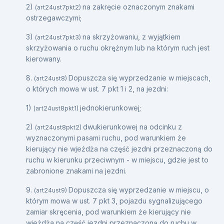
2)
na zakręcie oznaczonym znakami
(art24ust7pkt2)
ostrzegawczymi;
3)
na skrzyżowaniu, z wyjątkiem
(art24ust7pkt3)
skrzyżowania o ruchu okrężnym lub na którym ruch jest
kierowany.
8.
Dopuszcza się wyprzedzanie w miejscach,
(art24ust8)
o których mowa w ust. 7 pkt 1 i 2, na jezdni:
1)
jednokierunkowej;
(art24ust8pkt1)
2)
dwukierunkowej na odcinku z
(art24ust8pkt2)
wyznaczonymi pasami ruchu, pod warunkiem że
kierujący nie wjeżdża na część jezdni przeznaczoną do
ruchu w kierunku przeciwnym - w miejscu, gdzie jest to
zabronione znakami na jezdni.
9.
Dopuszcza się wyprzedzanie w miejscu, o
(art24ust9)
którym mowa w ust. 7 pkt 3, pojazdu sygnalizującego
zamiar skręcenia, pod warunkiem że kierujący nie
wjeżdża na część jezdni przeznaczoną do ruchu w