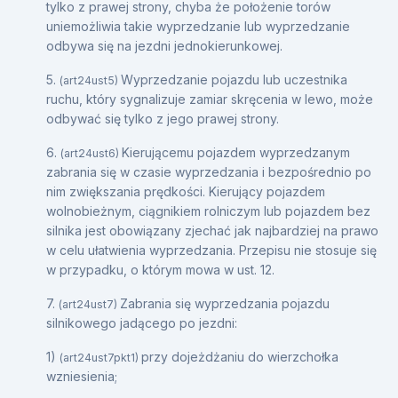
tylko z prawej strony, chyba że położenie torów
uniemożliwia takie wyprzedzanie lub wyprzedzanie
odbywa się na jezdni jednokierunkowej.
5.
Wyprzedzanie pojazdu lub uczestnika
(art24ust5)
ruchu, który sygnalizuje zamiar skręcenia w lewo, może
odbywać się tylko z jego prawej strony.
6.
Kierującemu pojazdem wyprzedzanym
(art24ust6)
zabrania się w czasie wyprzedzania i bezpośrednio po
nim zwiększania prędkości. Kierujący pojazdem
wolnobieżnym, ciągnikiem rolniczym lub pojazdem bez
silnika jest obowiązany zjechać jak najbardziej na prawo
w celu ułatwienia wyprzedzania. Przepisu nie stosuje się
w przypadku, o którym mowa w ust. 12.
7.
Zabrania się wyprzedzania pojazdu
(art24ust7)
silnikowego jadącego po jezdni:
1)
przy dojeżdżaniu do wierzchołka
(art24ust7pkt1)
wzniesienia;