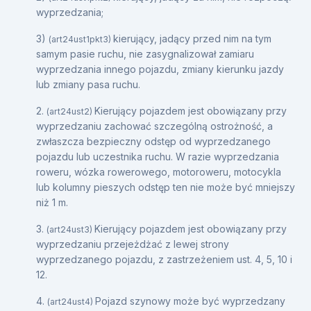
wyprzedzania;
3)
kierujący, jadący przed nim na tym
(art24ust1pkt3)
samym pasie ruchu, nie zasygnalizował zamiaru
wyprzedzania innego pojazdu, zmiany kierunku jazdy
lub zmiany pasa ruchu.
2.
Kierujący pojazdem jest obowiązany przy
(art24ust2)
wyprzedzaniu zachować szczególną ostrożność, a
zwłaszcza bezpieczny odstęp od wyprzedzanego
pojazdu lub uczestnika ruchu. W razie wyprzedzania
roweru, wózka rowerowego, motoroweru, motocykla
lub kolumny pieszych odstęp ten nie może być mniejszy
niż 1 m.
3.
Kierujący pojazdem jest obowiązany przy
(art24ust3)
wyprzedzaniu przejeżdżać z lewej strony
wyprzedzanego pojazdu, z zastrzeżeniem ust. 4, 5, 10 i
12.
4.
Pojazd szynowy może być wyprzedzany
(art24ust4)