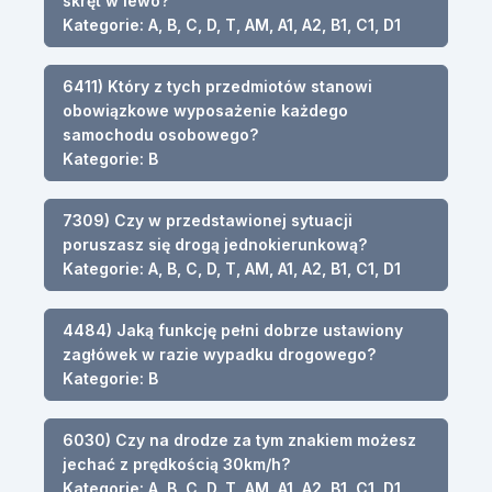
skręt w lewo?
Kategorie: A, B, C, D, T, AM, A1, A2, B1, C1, D1
6411) Który z tych przedmiotów stanowi
obowiązkowe wyposażenie każdego
samochodu osobowego?
Kategorie: B
7309) Czy w przedstawionej sytuacji
poruszasz się drogą jednokierunkową?
Kategorie: A, B, C, D, T, AM, A1, A2, B1, C1, D1
4484) Jaką funkcję pełni dobrze ustawiony
zagłówek w razie wypadku drogowego?
Kategorie: B
6030) Czy na drodze za tym znakiem możesz
jechać z prędkością 30km/h?
Kategorie: A, B, C, D, T, AM, A1, A2, B1, C1, D1