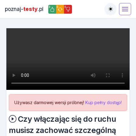
0
0
0
poznaj-
testy
.pl
Toggle the
Używasz darmowej wersji próbnej!
Kup pełny dostęp!
Czy włączając się do ruchu
musisz zachować szczególną