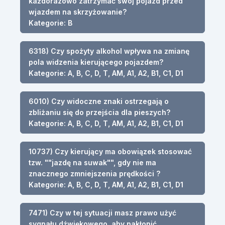
każdorazowo zatrzymać swój pojazd przed
wjazdem na skrzyżowanie?
Kategorie: B
6318) Czy spożyty alkohol wpływa na zmianę
pola widzenia kierującego pojazdem?
Kategorie: A, B, C, D, T, AM, A1, A2, B1, C1, D1
6010) Czy widoczne znaki ostrzegają o
zbliżaniu się do przejścia dla pieszych?
Kategorie: A, B, C, D, T, AM, A1, A2, B1, C1, D1
10737) Czy kierujący ma obowiązek stosować
tzw. ""jazdę na suwak"", gdy nie ma
znacznego zmniejszenia prędkości ?
Kategorie: A, B, C, D, T, AM, A1, A2, B1, C1, D1
7471) Czy w tej sytuacji masz prawo użyć
sygnału dźwiękowego, aby nakłonić