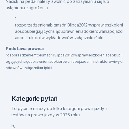
Nacisk na pedał należy zwolnić po zatrzymaniu się lub
ustąpieniu zagrożenia.
1.
rozporządzeniemtbigmzdn13lipca2012rwsprawieszkoleni
aosóbubiegającychsięouprawnieniadokierowaniapojazd
amiinstruktorówiwykładowców-załączniknr1pktii
Podstawa prawna:
rozporządzeniemtbigmzdn13lipca2012rwsprawieszkoleniaosóbubi
egającychsięouprawnieniadokierowaniapojazdamiinstruktorówiwykł
adowców-załączniknr1pktii
Kategorie pytań
To pytanie należy do kilku kategorii prawa jazdy z
testów na prawo jazdy w 2026 roku!
b,