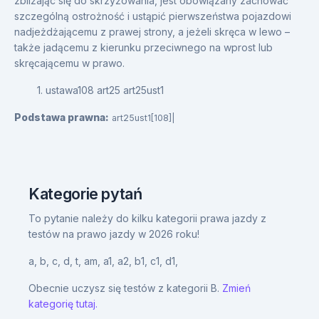
zbliżając się do skrzyżowania, jest obowiązany zachować
szczególną ostrożność i ustąpić pierwszeństwa pojazdowi
nadjeżdżającemu z prawej strony, a jeżeli skręca w lewo –
także jadącemu z kierunku przeciwnego na wprost lub
skręcającemu w prawo.
1. ustawa108 art25 art25ust1
Podstawa prawna:
art25ust1[108]|
Kategorie pytań
To pytanie należy do kilku kategorii prawa jazdy z
testów na prawo jazdy w 2026 roku!
a,
b,
c,
d,
t,
am,
a1,
a2,
b1,
c1,
d1,
Obecnie uczysz się testów z kategorii B.
Zmień
kategorię tutaj.