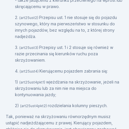
- także jadącemu z kierunku przeciwnego na wprost lub
skręcającemu w prawo.
2.
Przepisu ust. 1 nie stosuje się do pojazdu
(art25ust2)
szynowego, który ma pierwszeństwo w stosunku do
innych pojazdów, bez względu na to, z której strony
nadjeżdża.
3.
Przepisy ust. 1 i 2 stosuje się również w
(art25ust3)
razie przecinania się kierunków ruchu poza
skrzyżowaniem.
4.
Kierującemu pojazdem zabrania się:
(art25ust4)
1)
wjeżdżania na skrzyżowanie, jeżeli na
(art25ust4pkt1)
skrzyżowaniu lub za nim nie ma miejsca do
kontynuowania jazdy;
2)
rozdzielania kolumny pieszych.
(art25ust4pkt2)
Tak, ponieważ na skrzyżowaniu równorzędnym musisz
ustąpić nadjeżdżającemu z prawej. Kierujący pojazdem,