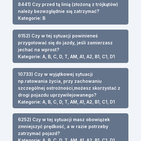
8441) Czy przed tą linią (złożoną z trójkątów)
należy bezwzględnie się zatrzymać?
Kategorie: B
6152) Czy w tej sytuacji powinieneś
przygotować się do jazdy, jeśli zamierzasz
jechać na wprost?
Kategorie: A, B, C, D, T, AM, A1, A2, B1, C1, D1
10733) Czy w wyjątkowej sytuacji
np.ratowania życia, przy zachowaniu
szczególnej ostrożności,możesz skorzystać z
drogi pojazdu uprzywilejowanego?
Kategorie: A, B, C, D, T, AM, A1, A2, B1, C1, D1
6252) Czy w tej sytuacji masz obowiązek
zmniejszyć prędkość, a w razie potrzeby
zatrzymać pojazd?
Kategorie: A, B, C, D, T, AM, A1, A2, B1, C1, D1