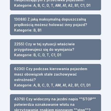
Kategorie: A, B, C, D, T, AM, A1, A2, B1, C1, D1
13088) Z jaką maksymalną dopuszczalną
prędkością możesz holować inny pojazd?
Kategorie: B, B1
2255) Czy w tej sytuacji właściwie
przygotowujesz się do wymijania?
Kategorie: B, C, D, T, C1, D1
6230) Czy podczas kierowania pojazdem
masz obowiązek stale zachowywać
ostrożność?
Kategorie: A, B, C, D, T, AM, A1, A2, B1, C1, D1
4379) Czy widoczny na jezdni napis ""STOP""
potwierdza oznakowanie wlotu na
skrzyżowanie znakiem pionowym ""stop""?