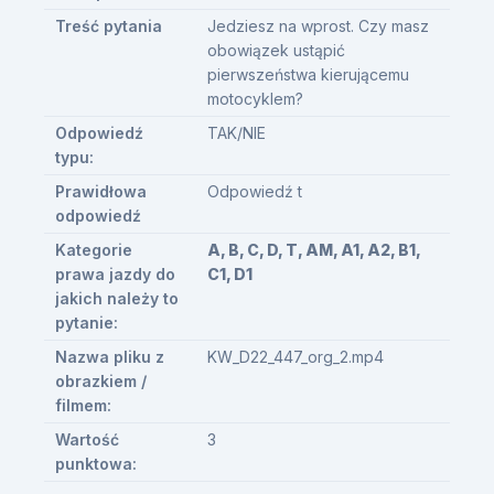
Treść pytania
Jedziesz na wprost. Czy masz
obowiązek ustąpić
pierwszeństwa kierującemu
motocyklem?
Odpowiedź
TAK/NIE
typu:
Prawidłowa
Odpowiedź t
odpowiedź
Kategorie
A, B, C, D, T, AM, A1, A2, B1,
prawa jazdy do
C1, D1
jakich należy to
pytanie:
Nazwa pliku z
KW_D22_447_org_2.mp4
obrazkiem /
filmem:
Wartość
3
punktowa: