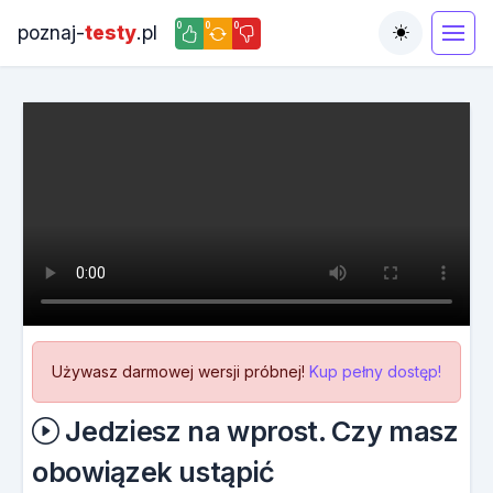
0
0
0
poznaj-
testy
.pl
Toggle the
Używasz darmowej wersji próbnej!
Kup pełny dostęp!
Jedziesz na wprost. Czy masz
obowiązek ustąpić