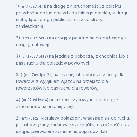
1)
na drogę z nieruchomości, z obiektu
(art17ust1pkt1)
przydrożnego lub dojazdu do takiego obiektu, z drogi
niebędącej drogą publiczną oraz ze strefy
zamieszkania;
2)
na drogę z pola lub na drogę twardą z
(art17ust1pkt2)
drogi gruntowej;
3)
na jezdnię z pobocza, z chodnika lub z
(art17ust1pkt3)
pasa ruchu dla pojazdów powolnych;
3a)
na jezdnię lub pobocze z drogi dla
(art17ust1pkt3a)
rowerów, z wyjątkiem wjazdu na przejazd dla
rowerzystów lub pas ruchu dla rowerów;
4)
pojazdem szynowym - na drogę z
(art17ust1pkt4)
zajezdni lub na jezdnię z pętli.
2.
Kierujący pojazdem, włączając się do ruchu,
(art17ust2)
jest obowiązany zachować szczególną ostrożność oraz
ustąpić pierwszeństwa innemu pojazdowi lub