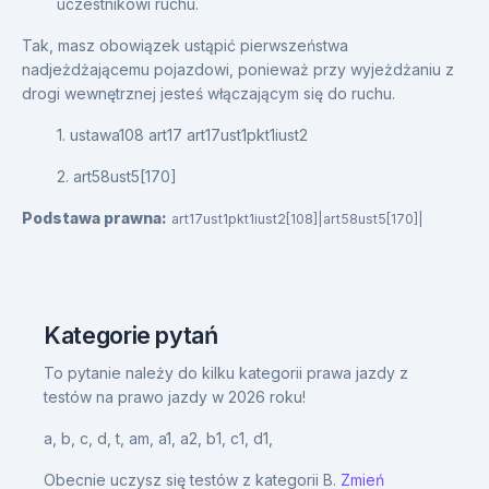
uczestnikowi ruchu.
Tak, masz obowiązek ustąpić pierwszeństwa
nadjeżdżającemu pojazdowi, ponieważ przy wyjeżdżaniu z
drogi wewnętrznej jesteś włączającym się do ruchu.
1. ustawa108 art17 art17ust1pkt1iust2
2. art58ust5[170]
Podstawa prawna:
art17ust1pkt1iust2[108]|art58ust5[170]|
Kategorie pytań
To pytanie należy do kilku kategorii prawa jazdy z
testów na prawo jazdy w 2026 roku!
a,
b,
c,
d,
t,
am,
a1,
a2,
b1,
c1,
d1,
Obecnie uczysz się testów z kategorii B.
Zmień