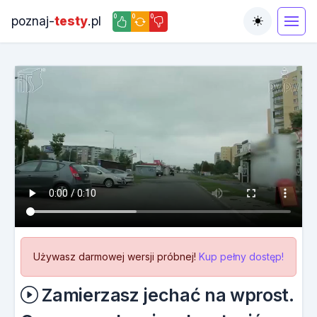
0
0
0
poznaj-
testy
.pl
Toggle the
Używasz darmowej wersji próbnej!
Kup pełny dostęp!
Zamierzasz jechać na wprost.