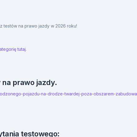
y z testów na prawo jazdy w 2026 roku!
tegorię tutaj.
w na prawo jazdy.
uszkodzonego-pojazdu-na-drodze-twardej-poza-obszarem-zabudowa
ytania testowego: