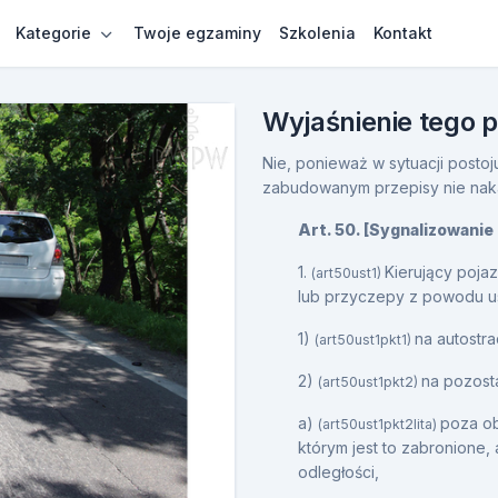
Kategorie
Twoje egzaminy
Szkolenia
Kontakt
Wyjaśnienie tego 
Nie, ponieważ w sytuacji post
zabudowanym przepisy nie nakaz
Art. 50. [Sygnalizowanie
1.
Kierujący poja
(art50ust1)
lub przyczepy z powodu u
1)
na autostr
(art50ust1pkt1)
2)
na pozost
(art50ust1pkt2)
a)
poza ob
(art50ust1pkt2lita)
którym jest to zabronione,
odległości,