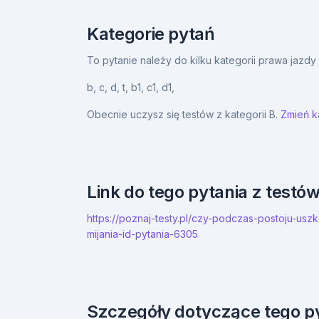
Kategorie pytań
To pytanie należy do kilku kategorii prawa jazd
b,
c,
d,
t,
b1,
c1,
d1,
Obecnie uczysz się testów z kategorii B.
Zmień ka
Link do tego pytania z testó
https://poznaj-testy.pl/czy-podczas-postoju-
mijania-id-pytania-6305
Szczegóły dotyczące tego p