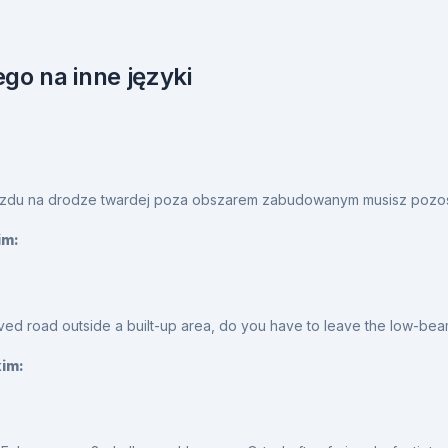
go na inne języki
du na drodze twardej poza obszarem zabudowanym musisz pozosta
im:
d road outside a built-up area, do you have to leave the low-beam
kim: