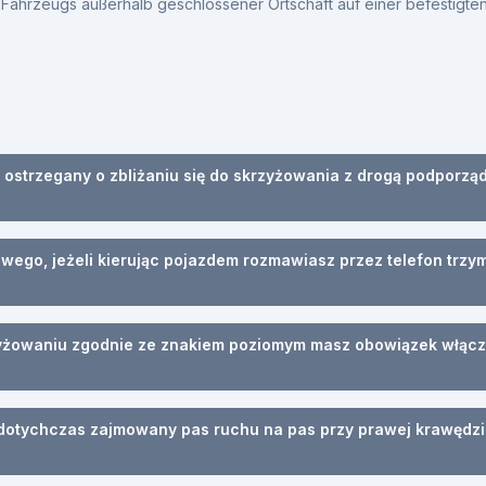
ahrzeugs außerhalb geschlossener Ortschaft auf einer befestigten
ś ostrzegany o zbliżaniu się do skrzyżowania z drogą podporz
ego, jeżeli kierując pojazdem rozmawiasz przez telefon trzy
rzyżowaniu zgodnie ze znakiem poziomym masz obowiązek włąc
 dotychczas zajmowany pas ruchu na pas przy prawej krawędzi