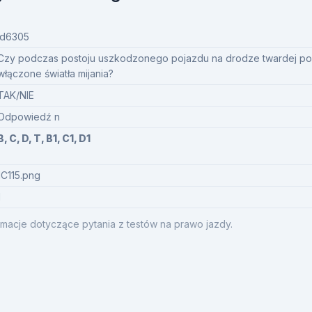
id6305
Czy podczas postoju uszkodzonego pojazdu na drodze twardej p
włączone światła mijania?
TAK/NIE
Odpowiedź n
B, C, D, T, B1, C1, D1
1C115.png
1
macje dotyczące pytania z testów na prawo jazdy.