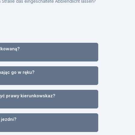
 Straße das eingeschaltete Abblendlicht lassen?
ądkowaną?
mając go w ręku?
zyć prawy kierunkowskaz?
 jezdni?