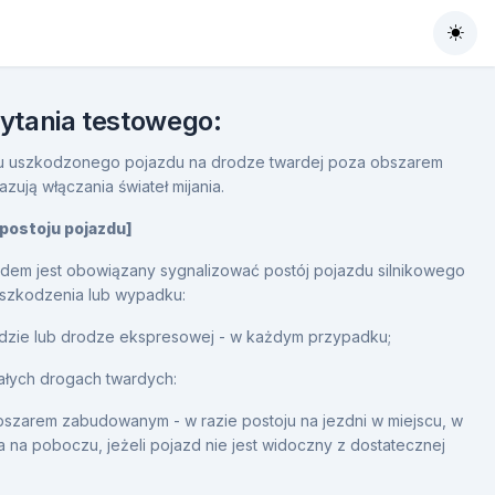
Togg
pytania testowego:
oju uszkodzonego pojazdu na drodze twardej poza obszarem
ują włączania świateł mijania.
 postoju pojazdu]
zdem jest obowiązany sygnalizować postój pojazdu silnikowego
szkodzenia lub wypadku:
adzie lub drodze ekspresowej - w każdym przypadku;
ałych drogach twardych:
szarem zabudowanym - w razie postoju na jezdni w miejscu, w
 a na poboczu, jeżeli pojazd nie jest widoczny z dostatecznej