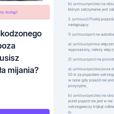
b)
na obsz
(art50ust1pkt2litb)
którym zatrzymanie jest za
ny dostęp!
2.
Postój pojazd
(art50ust2)
następujący:
zkodzonego
1)
na autostr
(art50ust2pkt1)
poza
a)
włączen
(art50ust2pkt1lita)
wyposażony, należy włączy
usisz
2)
na pozost
(art50ust2pkt2)
a mijania?
a)
poza o
(art50ust2pkt2lita)
50 m za pojazdem ostrzega
w razie gdy pojazd nie jes
pozycyjne,
b)
na obs
(art50ust2pkt2litb)
jeżeli pojazd nie jest w n
ostrzegawczy trójkąt odbla
m.