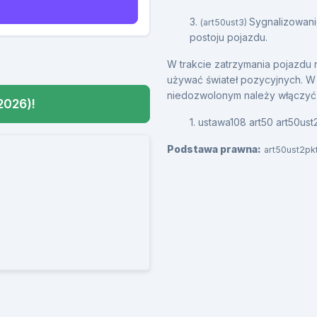
3.
Sygnalizowanie
(art50ust3)
postoju pojazdu.
W trakcie zatrzymania pojazdu
używać świateł pozycyjnych. W 
niedozwolonym należy włączyć 
2026)!
1. ustawa108 art50 art50ust
Podstawa prawna:
art50ust2pk