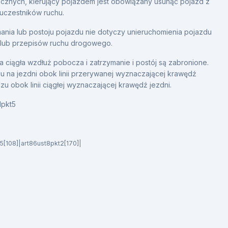
nicznych, kierujący pojazdem jest obowiązany usunąć pojazd z
 uczestników ruchu.
ania lub postoju pojazdu nie dotyczy unieruchomienia pojazdu
lub przepisów ruchu drogowego.
ia ciągła wzdłuż pobocza i zatrzymanie i postój są zabronione.
du na jezdni obok linii przerywanej wyznaczającej krawędź
zu obok linii ciągłej wyznaczającej krawędź jezdni.
1pkt5
5[108]|art86ust8pkt2[170]|