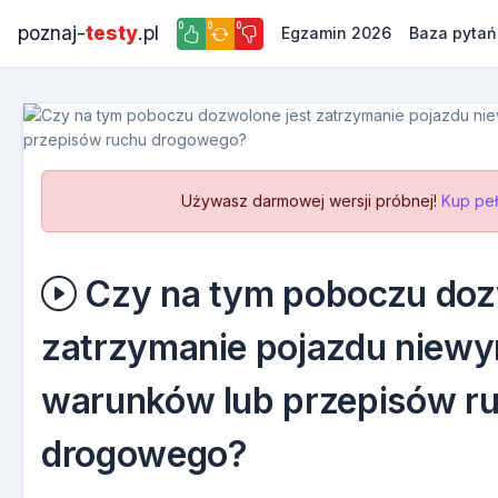
0
0
0
poznaj-
testy
.pl
Egzamin 2026
Baza pytań
Używasz darmowej wersji próbnej!
Kup peł
Czy na tym poboczu doz
zatrzymanie pojazdu niewy
warunków lub przepisów r
drogowego?