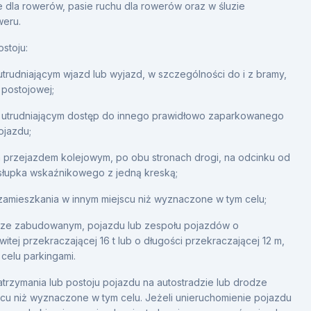
 dla rowerów, pasie ruchu dla rowerów oraz w śluzie
weru.
ostoju:
utrudniającym wjazd lub wyjazd, w szczególności do i z bramy,
 postojowej;
 utrudniającym dostęp do innego prawidłowo zaparkowanego
ojazdu;
a przejazdem kolejowym, po obu stronach drogi, na odcinku od
słupka wskaźnikowego z jedną kreską;
 zamieszkania w innym miejscu niż wyznaczone w tym celu;
rze zabudowanym, pojazdu lub zespołu pojazdów o
itej przekraczającej 16 t lub o długości przekraczającej 12 m,
celu parkingami.
atrzymania lub postoju pojazdu na autostradzie lub drodze
cu niż wyznaczone w tym celu. Jeżeli unieruchomienie pojazdu