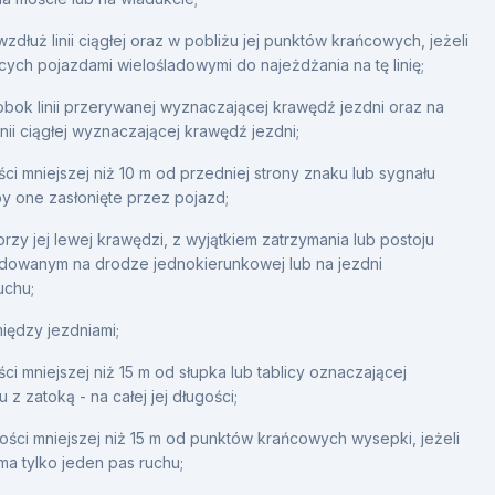
wzdłuż linii ciągłej oraz w pobliżu jej punktów krańcowych, jeżeli
ących pojazdami wielośladowymi do najeżdżania na tę linię;
obok linii przerywanej wyznaczającej krawędź jezdni oraz na
nii ciągłej wyznaczającej krawędź jezdni;
ci mniejszej niż 10 m od przedniej strony znaku lub sygnału
y one zasłonięte przez pojazd;
przy jej lewej krawędzi, z wyjątkiem zatrzymania lub postoju
dowanym na drodze jednokierunkowej lub na jezdni
uchu;
iędzy jezdniami;
ci mniejszej niż 15 m od słupka lub tablicy oznaczającej
 z zatoką - na całej jej długości;
ości mniejszej niż 15 m od punktów krańcowych wysepki, jeżeli
 ma tylko jeden pas ruchu;