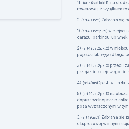
11)
na drodze
(art49ust1pkt11)
rowerowej, z wyjątkiem ro
2.
Zabrania się p
(art49ust2)
1)
w miejscu 
(art49ust2pkt1)
garażu, parkingu lub wnęki
2)
w miejscu
(art49ust2pkt2)
pojazdu lub wyjazd tego p
3)
przed i z
(art49ust2pkt3)
przejazdu kolejowego do 
4)
w strefie
(art49ust2pkt4)
5)
na obsza
(art49ust2pkt5)
dopuszczalnej masie całkow
poza wyznaczonymi w tym 
3.
Zabrania się z
(art49ust3)
ekspresowej w innym miejs