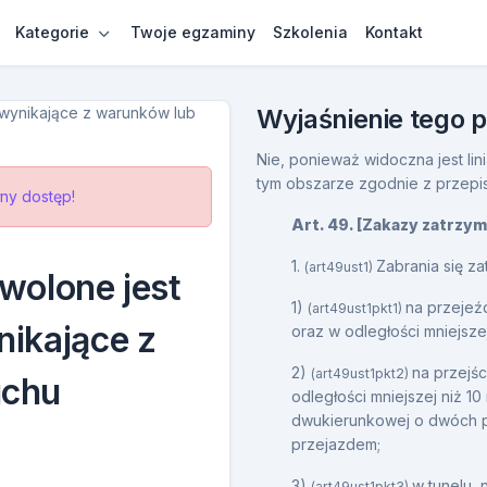
Kategorie
Twoje egzaminy
Szkolenia
Kontakt
Wyjaśnienie tego 
Nie, ponieważ widoczna jest lin
tym obszarze zgodnie z przepi
ny dostęp!
Art. 49. [Zakazy zatrzym
1.
Zabrania się za
(art49ust1)
wolone jest
1)
na przejeź
(art49ust1pkt1)
nikające z
oraz w odległości mniejsze
2)
na przejśc
(art49ust1pkt2)
uchu
odległości mniejszej niż 1
dwukierunkowej o dwóch pa
przejazdem;
3)
w tunelu, 
(art49ust1pkt3)