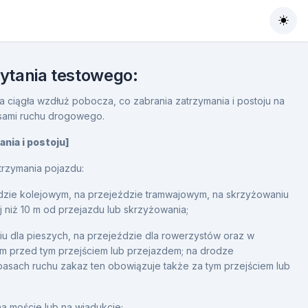
Togg
pytania testowego:
ia ciągła wzdłuż pobocza, co zabrania zatrzymania i postoju na
sami ruchu drogowego.
ania i postoju]
trzymania pojazdu:
dzie kolejowym, na przejeździe tramwajowym, na skrzyżowaniu
j niż 10 m od przejazdu lub skrzyżowania;
iu dla pieszych, na przejeździe dla rowerzystów oraz w
0 m przed tym przejściem lub przejazdem; na drodze
sach ruchu zakaz ten obowiązuje także za tym przejściem lub
na moście lub na wiadukcie;