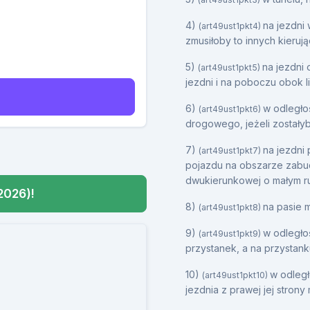
4)
na jezdni 
(art49ust1pkt4)
zmusiłoby to innych kieruj
5)
na jezdni 
(art49ust1pkt5)
jezdni i na poboczu obok li
6)
w odległoś
(art49ust1pkt6)
drogowego, jeżeli zostałyb
7)
na jezdni 
(art49ust1pkt7)
pojazdu na obszarze zabu
dwukierunkowej o małym r
2026)!
8)
na pasie m
(art49ust1pkt8)
9)
w odległoś
(art49ust1pkt9)
przystanek, a na przystanku
10)
w odległ
(art49ust1pkt10)
jezdnia z prawej jej strony