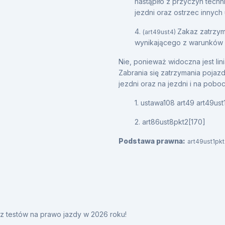
nastąpiło z przyczyn tech
jezdni oraz ostrzec innych
4.
Zakaz zatrzym
(art49ust4)
wynikającego z warunków 
Nie, ponieważ widoczna jest lin
Zabrania się zatrzymania pojaz
jezdni oraz na jezdni i na poboc
1. ustawa108 art49 art49ust
2. art86ust8pkt2[170]
Podstawa prawna:
art49ust1pkt
y z testów na prawo jazdy w 2026 roku!