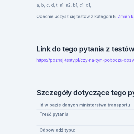
a,
b,
c,
d,
t,
a1,
a2,
b1,
c1,
d1,
Obecnie uczysz się testów z kategorii B.
Zmień ka
Link do tego pytania z testó
https://poznaj-testy.pl/czy-na-tym-poboczu-do
Szczegóły dotyczące tego p
Id w bazie danych ministerstwa transportu
Treść pytania
Odpowiedź typu: