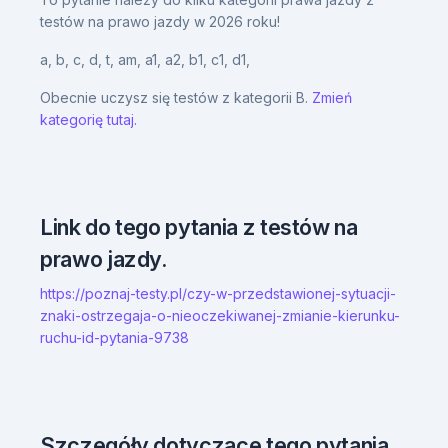
testów na prawo jazdy w 2026 roku!
a,
b,
c,
d,
t,
am,
a1,
a2,
b1,
c1,
d1,
Obecnie uczysz się testów z kategorii B.
Zmień
kategorię tutaj.
Link do tego pytania z testów na
prawo jazdy.
https://poznaj-testy.pl/czy-w-przedstawionej-sytuacji-
znaki-ostrzegaja-o-nieoczekiwanej-zmianie-kierunku-
ruchu-id-pytania-9738
Szczegóły dotyczące tego pytania