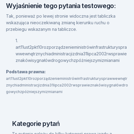
Wyjaśnienie tego pytania testowego:
Tak, ponieważ po lewej stronie widoczna jest tabliczka
wskazująca nieoczekiwaną zmianę kierunku ruchu o
przebiegu wskazanym na tabliczce.
1.
art11ust2pkt10rozporządzenieministrówinfrastrukturyspra
wwewnętrznychiadministracjizdnia31lipca2002rwsprawie
znakówisygnałówdrogowychzpóżniejszymizmianami
Podstawa prawna:
art11ust2pkt10rozporządzenieministrówinfrastrukturysprawwewnętr
znychiadministracjizdnia31lipca2002rwsprawieznakówisygnałówdro
gowychzpóżniejszymizmianami
Kategorie pytań
To pytanie należy do kilku kategorii prawa jazdy z