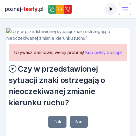
0
0
0
poznaj-
testy
.pl
Toggle the
Używasz darmowej wersji próbnej!
Kup pełny dostęp!
Czy w przedstawionej
sytuacji znaki ostrzegają o
nieoczekiwanej zmianie
kierunku ruchu?
Tak
Nie