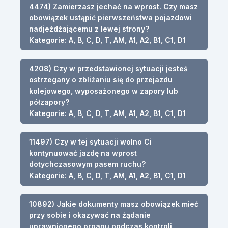
4474) Zamierzasz jechać na wprost. Czy masz
obowiązek ustąpić pierwszeństwa pojazdowi
nadjeżdżającemu z lewej strony?
Kategorie: A, B, C, D, T, AM, A1, A2, B1, C1, D1
4208) Czy w przedstawionej sytuacji jesteś
ostrzegany o zbliżaniu się do przejazdu
kolejowego, wyposażonego w zapory lub
półzapory?
Kategorie: A, B, C, D, T, AM, A1, A2, B1, C1, D1
11497) Czy w tej sytuacji wolno Ci
kontynuować jazdę na wprost
dotychczasowym pasem ruchu?
Kategorie: A, B, C, D, T, AM, A1, A2, B1, C1, D1
10892) Jakie dokumenty masz obowiązek mieć
przy sobie i okazywać na żądanie
uprawnionego organu podczas kontroli