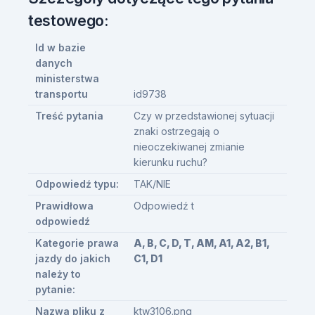
testowego:
Id w bazie
danych
ministerstwa
transportu
id9738
Treść pytania
Czy w przedstawionej sytuacji
znaki ostrzegają o
nieoczekiwanej zmianie
kierunku ruchu?
Odpowiedź typu:
TAK/NIE
Prawidłowa
Odpowiedź t
odpowiedź
Kategorie prawa
A, B, C, D, T, AM, A1, A2, B1,
jazdy do jakich
C1, D1
należy to
pytanie:
Nazwa pliku z
ktw3106.png