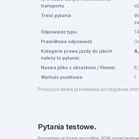
transportu
id
Treść pytania
Wi
za
Odpowiedź typu:
TA
Prawidłowa odpowiedź
Od
Kategorie prawa jazdy do jakich
A,
należy to pytanie:
Nazwa pliku z obrazkiem / filmem:
R_
Wartość punktowa:
1
Powyższa tabela przedstawia szczegółowe infor
Pytania testowe.
Posiadamy w bazie wszystkie 4036 pytań testow