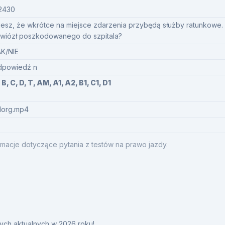
2430
esz, że wkrótce na miejsce zdarzenia przybędą służby ratunkowe.
wiózł poszkodowanego do szpitala?
K/NIE
powiedź n
 B, C, D, T, AM, A1, A2, B1, C1, D1
1org.mp4
macje dotyczące pytania z testów na prawo jazdy.
ych aktualnych w 2026 roku!