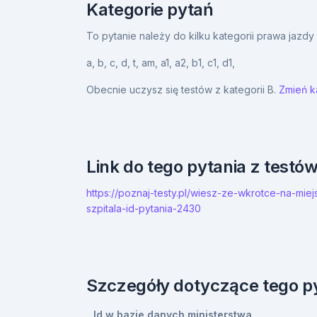
Kategorie pytań
To pytanie należy do kilku kategorii prawa jazd
a,
b,
c,
d,
t,
am,
a1,
a2,
b1,
c1,
d1,
Obecnie uczysz się testów z kategorii B.
Zmień ka
Link do tego pytania z testó
https://poznaj-testy.pl/wiesz-ze-wkrotce-na-
szpitala-id-pytania-2430
Szczegóły dotyczące tego p
Id w bazie danych ministerstwa