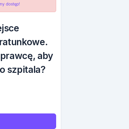
ny dostęp!
ejsce
 ratunkowe.
sprawcę, aby
 szpitala?