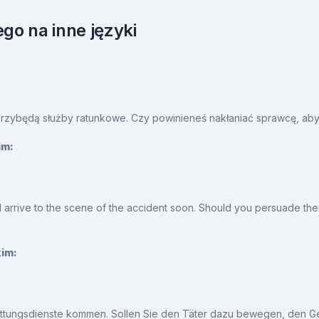
go na inne języki
przybędą służby ratunkowe. Czy powinieneś nakłaniać sprawcę, ab
im:
arrive to the scene of the accident soon. Should you persuade the 
kim:
ettungsdienste kommen. Sollen Sie den Täter dazu bewegen, den G