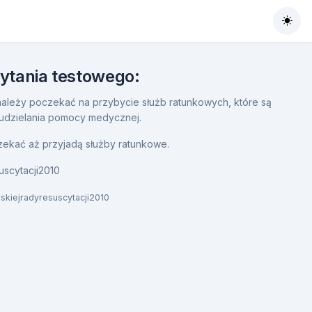
Togg
pytania testowego:
i należy poczekać na przybycie służb ratunkowych, które są
udzielania pomocy medycznej.
zekać aż przyjadą służby ratunkowe.
uscytacji2010
skiejradyresuscytacji2010